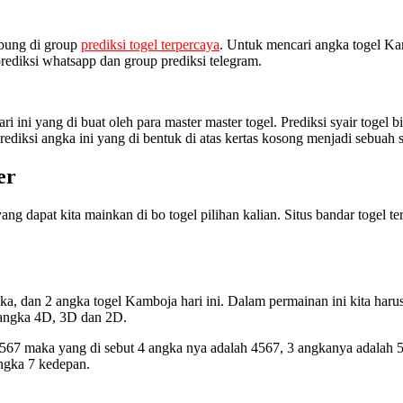
abung di group
prediksi togel terpercaya
. Untuk mencari angka togel Kam
 prediksi whatsapp dan group prediksi telegram.
ari ini yang di buat oleh para master master togel. Prediksi syair togel
iksi angka ini yang di bentuk di atas kertas kosong menjadi sebuah s
er
ng dapat kita mainkan di bo togel pilihan kalian. Situs bandar togel 
ka, dan 2 angka togel Kamboja hari ini. Dalam permainan ini kita har
at angka 4D, 3D dan 2D.
4567 maka yang di sebut 4 angka nya adalah 4567, 3 angkanya adalah 56
angka 7 kedepan.