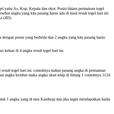
l yaitu As, Kop, Kepala dan ekor. Posisi dalam permainan togel
t angka yang kita pasang harus ada di hasil result togel hari ini.
ka (4D).
dengan posisi yang berbeda dan 2 angka yang kita pasang harus
eluar di 4 angka result togel hari ini.
result togel hari ini. contohnya kalian pasang angka di permainan
rdapat angka kembar maka angka akan tetap di hitung 1 contohnya 1124
ntuk 1 angka yang di taru Kamboja dan jika ingin mendapatkan hadia