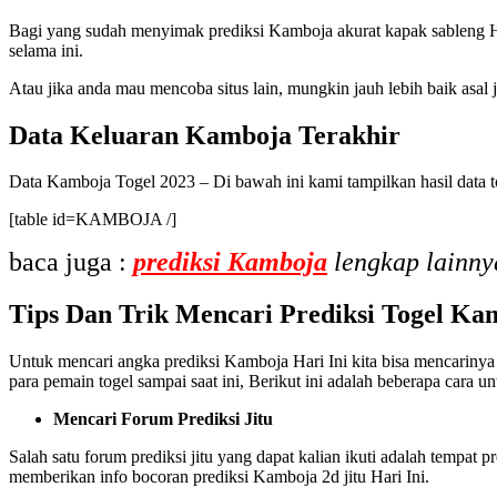
Bagi yang sudah menyimak prediksi Kamboja akurat kapak sableng Hari
selama ini.
Atau jika anda mau mencoba situs lain, mungkin jauh lebih baik asal j
Data Keluaran Kamboja Terakhir
Data Kamboja Togel 2023 – Di bawah ini kami tampilkan hasil data t
[table id=KAMBOJA /]
baca juga :
prediksi Kamboja
lengkap lainny
Tips Dan Trik Mencari Prediksi Togel Ka
Untuk mencari angka prediksi Kamboja Hari Ini kita bisa mencarinya
para pemain togel sampai saat ini, Berikut ini adalah beberapa cara u
Mencari Forum Prediksi Jitu
Salah satu forum prediksi jitu yang dapat kalian ikuti adalah tempat
memberikan info bocoran prediksi Kamboja 2d jitu Hari Ini.