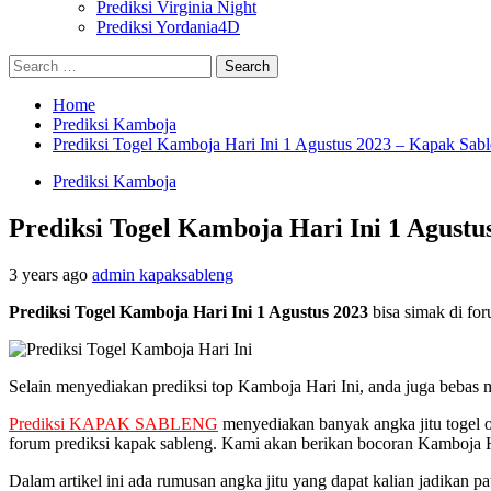
Prediksi Virginia Night
Prediksi Yordania4D
Search
for:
Home
Prediksi Kamboja
Prediksi Togel Kamboja Hari Ini 1 Agustus 2023 – Kapak Sab
Prediksi Kamboja
Prediksi Togel Kamboja Hari Ini 1 Agustu
3 years ago
admin kapaksableng
Prediksi Togel Kamboja Hari Ini 1 Agustus 2023
bisa simak di fo
Selain menyediakan prediksi top Kamboja Hari Ini, anda juga bebas m
Prediksi KAPAK SABLENG
menyediakan banyak angka jitu togel o
forum prediksi kapak sableng. Kami akan berikan bocoran Kamboja Ha
Dalam artikel ini ada rumusan angka jitu yang dapat kalian jadikan p