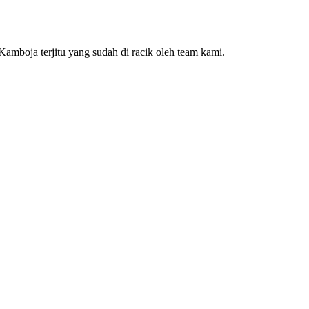
Kamboja terjitu yang sudah di racik oleh team kami.