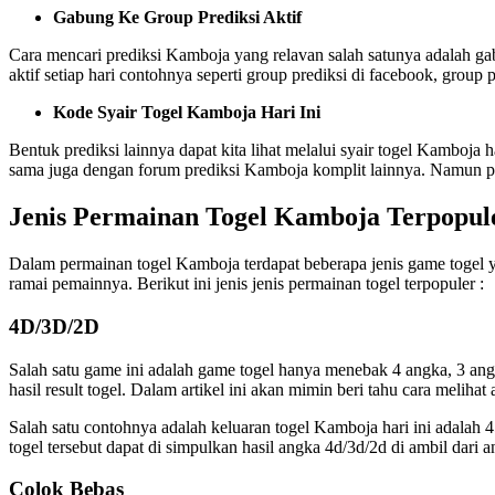
Gabung Ke Group Prediksi Aktif
Cara mencari prediksi Kamboja yang relavan salah satunya adalah g
aktif setiap hari contohnya seperti group prediksi di facebook, group
Kode Syair Togel Kamboja Hari Ini
Bentuk prediksi lainnya dapat kita lihat melalui syair togel Kamboja h
sama juga dengan forum prediksi Kamboja komplit lainnya. Namun pred
Jenis Permainan Togel Kamboja Terpopul
Dalam permainan togel Kamboja terdapat beberapa jenis game togel ya
ramai pemainnya. Berikut ini jenis jenis permainan togel terpopuler :
4D/3D/2D
Salah satu game ini adalah game togel hanya menebak 4 angka, 3 ang
hasil result togel. Dalam artikel ini akan mimin beri tahu cara melih
Salah satu contohnya adalah keluaran togel Kamboja hari ini adalah 
togel tersebut dapat di simpulkan hasil angka 4d/3d/2d di ambil dari 
Colok Bebas