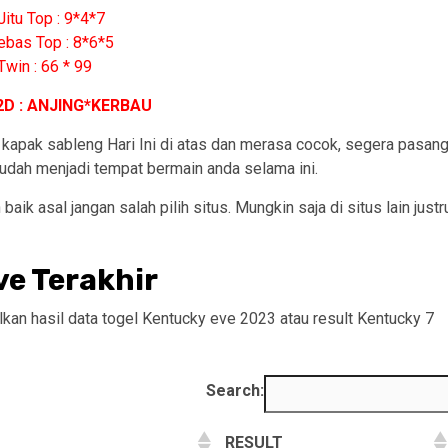
Jitu Top : 9*4*7
ebas Top : 8*6*5
Twin : 66 * 99
2D : ANJING*KERBAU
kapak sableng Hari Ini di atas dan merasa cocok, segera pasan
sudah menjadi tempat bermain anda selama ini.
aik asal jangan salah pilih situs. Mungkin saja di situs lain justr
e Terakhir
kan hasil data togel Kentucky eve 2023 atau result Kentucky 7
Search:
RESULT