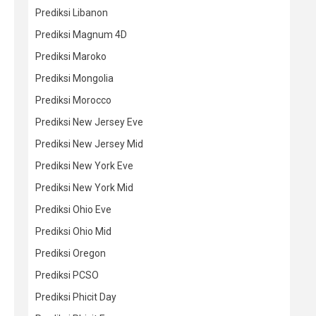
Prediksi Libanon
Prediksi Magnum 4D
Prediksi Maroko
Prediksi Mongolia
Prediksi Morocco
Prediksi New Jersey Eve
Prediksi New Jersey Mid
Prediksi New York Eve
Prediksi New York Mid
Prediksi Ohio Eve
Prediksi Ohio Mid
Prediksi Oregon
Prediksi PCSO
Prediksi Phicit Day