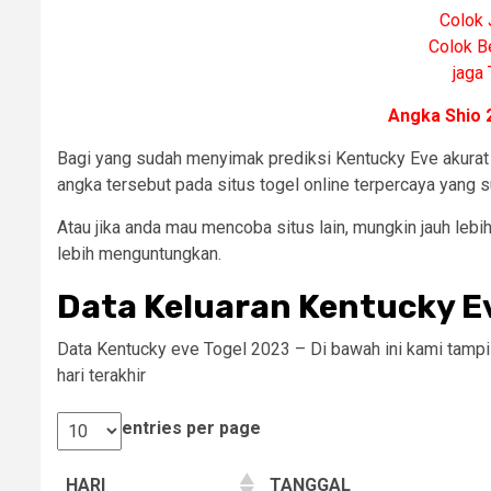
Colok 
Colok B
jaga 
Angka Shio 
Bagi yang sudah menyimak prediksi Kentucky Eve akurat 
angka tersebut pada situs togel online terpercaya yang 
Atau jika anda mau mencoba situs lain, mungkin jauh lebih b
lebih menguntungkan.
Data Keluaran Kentucky Ev
Data Kentucky eve Togel 2023 – Di bawah ini kami tampil
hari terakhir
entries per page
HARI
TANGGAL