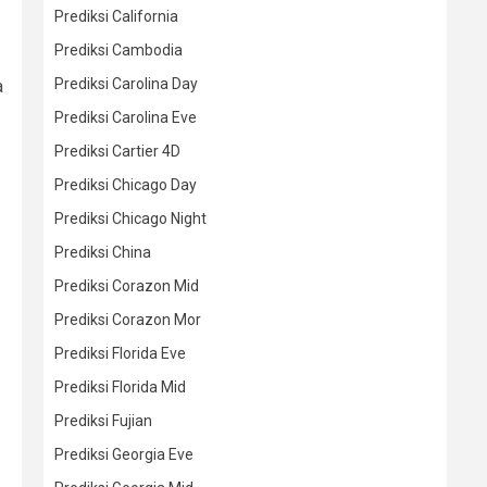
Prediksi California
Prediksi Cambodia
Prediksi Carolina Day
a
Prediksi Carolina Eve
Prediksi Cartier 4D
Prediksi Chicago Day
Prediksi Chicago Night
Prediksi China
Prediksi Corazon Mid
Prediksi Corazon Mor
Prediksi Florida Eve
Prediksi Florida Mid
Prediksi Fujian
Prediksi Georgia Eve