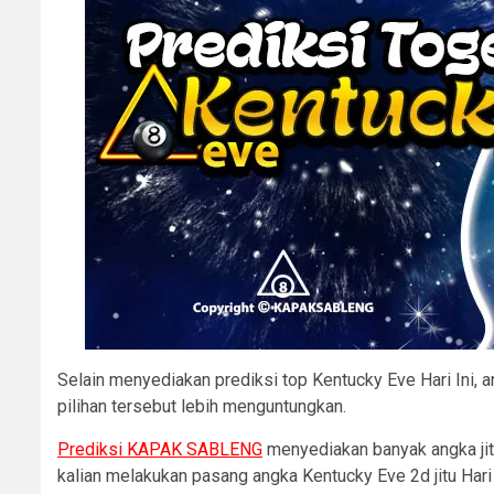
Selain menyediakan prediksi top Kentucky Eve Hari Ini, a
pilihan tersebut lebih menguntungkan.
Prediksi KAPAK SABLENG
menyediakan banyak angka jitu
kalian melakukan pasang angka Kentucky Eve 2d jitu Hari