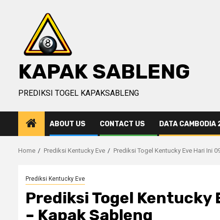
Skip
to
content
KAPAK SABLENG
PREDIKSI TOGEL KAPAKSABLENG
ABOUT US
CONTACT US
DATA CAMBODIA 
Home
Prediksi Kentucky Eve
Prediksi Togel Kentucky Eve Hari Ini
Prediksi Kentucky Eve
Prediksi Togel Kentucky 
– Kapak Sableng