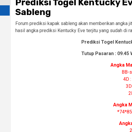
Prediksi Togel Kentucky Ev
Sableng
Forum prediksi kapak sableng akan memberikan angka jitu 
hasil angka prediksi Kentucky Eve terjitu yang sudah di r
Prediksi Togel Kentuck
Tutup Pasaran : 09.45 
Angka Ma
BB-s
4D :
3D 
2
Angka M
*74*85
Angka
2