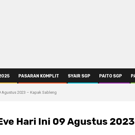
2025
PASARAN KOMPLIT
SYAIR SGP
PAITO SGP
P
 09 Agustus 2023 – Kapak Sableng
Eve Hari Ini 09 Agustus 2023