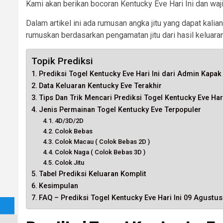
Kami akan berikan bocoran Kentucky Eve Hari Ini dan waji
Dalam artikel ini ada rumusan angka jitu yang dapat kalian
rumuskan berdasarkan pengamatan jitu dari hasil keluara
Topik Prediksi
Prediksi Togel Kentucky Eve Hari Ini dari Admin Kapak
Data Keluaran Kentucky Eve Terakhir
Tips Dan Trik Mencari Prediksi Togel Kentucky Eve Hari
Jenis Permainan Togel Kentucky Eve Terpopuler
4D/3D/2D
Colok Bebas
Colok Macau ( Colok Bebas 2D )
Colok Naga ( Colok Bebas 3D )
Colok Jitu
Tabel Prediksi Keluaran Komplit
Kesimpulan
FAQ – Prediksi Togel Kentucky Eve Hari Ini 09 Agustus