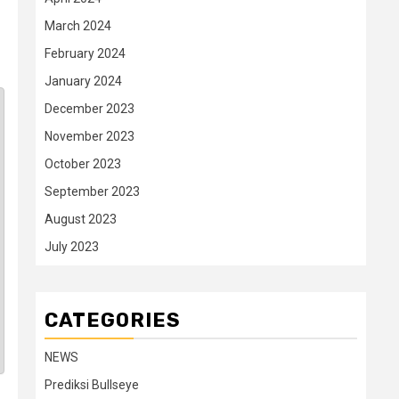
March 2024
February 2024
January 2024
December 2023
November 2023
October 2023
September 2023
August 2023
July 2023
CATEGORIES
NEWS
Prediksi Bullseye