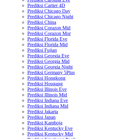
Prediksi Cartier 4D
Prediksi Chicago Day
Prediksi Chicago Night
Prediksi China
Prediksi Corazon Mid
Prediksi Corazon Mor
Prediksi Florida Eve
Prediksi Florida Mid
Prediksi Fujian
Prediksi Georgia Eve
Prediksi Georgia Mid
Prediksi Georgia Night
Prediksi Germany 5Plus
Prediksi Hongkong
Prediksi Hougang
Prediksi Illinois Eve
Prediksi Illinois Mid
Prediksi Indiana Eve
Prediksi Indiana Mid
Prediksi Jakarta
Prediksi Japan
Prediksi Kamboja
Prediksi Kentucky Eve
Prediksi Kentucky Mid