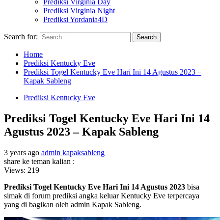
Prediksi Virginia Day
Prediksi Virginia Night
Prediksi Yordania4D
Search for:
Home
Prediksi Kentucky Eve
Prediksi Togel Kentucky Eve Hari Ini 14 Agustus 2023 –
Kapak Sableng
Prediksi Kentucky Eve
Prediksi Togel Kentucky Eve Hari Ini 14
Agustus 2023 – Kapak Sableng
3 years ago
admin kapaksableng
share ke teman kalian :
Views:
219
Prediksi Togel Kentucky Eve Hari Ini 14 Agustus 2023
bisa
simak di forum prediksi angka keluar Kentucky Eve terpercaya
yang di bagikan oleh admin Kapak Sableng.