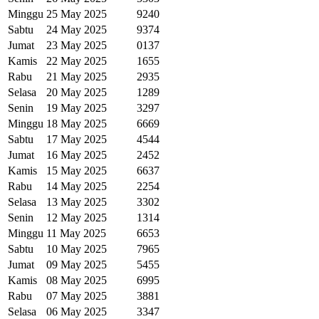
Minggu
25 May 2025
9240
Sabtu
24 May 2025
9374
Jumat
23 May 2025
0137
Kamis
22 May 2025
1655
Rabu
21 May 2025
2935
Selasa
20 May 2025
1289
Senin
19 May 2025
3297
Minggu
18 May 2025
6669
Sabtu
17 May 2025
4544
Jumat
16 May 2025
2452
Kamis
15 May 2025
6637
Rabu
14 May 2025
2254
Selasa
13 May 2025
3302
Senin
12 May 2025
1314
Minggu
11 May 2025
6653
Sabtu
10 May 2025
7965
Jumat
09 May 2025
5455
Kamis
08 May 2025
6995
Rabu
07 May 2025
3881
Selasa
06 May 2025
3347