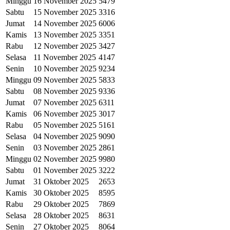
Minggu
16 November 2025
5479
Sabtu
15 November 2025
3316
Jumat
14 November 2025
6006
Kamis
13 November 2025
3351
Rabu
12 November 2025
3427
Selasa
11 November 2025
4147
Senin
10 November 2025
9234
Minggu
09 November 2025
5833
Sabtu
08 November 2025
9336
Jumat
07 November 2025
6311
Kamis
06 November 2025
3017
Rabu
05 November 2025
5161
Selasa
04 November 2025
9090
Senin
03 November 2025
2861
Minggu
02 November 2025
9980
Sabtu
01 November 2025
3222
Jumat
31 Oktober 2025
2653
Kamis
30 Oktober 2025
8595
Rabu
29 Oktober 2025
7869
Selasa
28 Oktober 2025
8631
Senin
27 Oktober 2025
8064