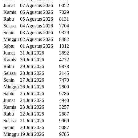
Jumat
07 Agustus 2026
0052
Kamis
06 Agustus 2026
7029
Rabu
05 Agustus 2026
8131
Selasa
04 Agustus 2026
7704
Senin
03 Agustus 2026
9329
Minggu
02 Agustus 2026
8482
Sabtu
01 Agustus 2026
1012
Jumat
31 Juli 2026
3692
Kamis
30 Juli 2026
4772
Rabu
29 Juli 2026
9878
Selasa
28 Juli 2026
2145
Senin
27 Juli 2026
7470
Minggu
26 Juli 2026
2800
Sabtu
25 Juli 2026
9786
Jumat
24 Juli 2026
4940
Kamis
23 Juli 2026
3257
Rabu
22 Juli 2026
2687
Selasa
21 Juli 2026
9969
Senin
20 Juli 2026
5087
Minggu
19 Juli 2026
9785