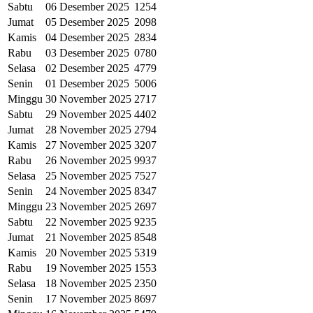
Sabtu
06 Desember 2025
1254
Jumat
05 Desember 2025
2098
Kamis
04 Desember 2025
2834
Rabu
03 Desember 2025
0780
Selasa
02 Desember 2025
4779
Senin
01 Desember 2025
5006
Minggu
30 November 2025
2717
Sabtu
29 November 2025
4402
Jumat
28 November 2025
2794
Kamis
27 November 2025
3207
Rabu
26 November 2025
9937
Selasa
25 November 2025
7527
Senin
24 November 2025
8347
Minggu
23 November 2025
2697
Sabtu
22 November 2025
9235
Jumat
21 November 2025
8548
Kamis
20 November 2025
5319
Rabu
19 November 2025
1553
Selasa
18 November 2025
2350
Senin
17 November 2025
8697