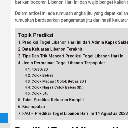
berikan bocoran Libanon Hari Ini dan wajib banget kalian 
Dalam artikel ini ada rumusan angka jitu yang dapat kalian
rumuskan berdasarkan pengamatan jitu dari hasil keluara
Topik Prediksi
Prediksi Togel Libanon Hari Ini dari Admin Kapak Sabl
Data Keluaran Libanon Terakhir
Tips Dan Trik Mencari Prediksi Togel Libanon Hari Ini
Jenis Permainan Togel Libanon Terpopuler
4D/3D/2D
Colok Bebas
Colok Macau ( Colok Bebas 2D )
Colok Naga ( Colok Bebas 3D )
Colok Jitu
Tabel Prediksi Keluaran Komplit
Kesimpulan
FAQ – Prediksi Togel Libanon Hari Ini 14 Agustus 2023