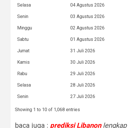
Selasa
04 Agustus 2026
Senin
03 Agustus 2026
Minggu
02 Agustus 2026
Sabtu
01 Agustus 2026
Jumat
31 Juli 2026
Kamis
30 Juli 2026
Rabu
29 Juli 2026
Selasa
28 Juli 2026
Senin
27 Juli 2026
Showing 1 to 10 of 1,068 entries
baca juga :
prediksi Libanon
lengkap 