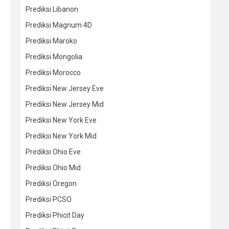
Prediksi Libanon
Prediksi Magnum 4D
Prediksi Maroko
Prediksi Mongolia
Prediksi Morocco
Prediksi New Jersey Eve
Prediksi New Jersey Mid
Prediksi New York Eve
Prediksi New York Mid
Prediksi Ohio Eve
Prediksi Ohio Mid
Prediksi Oregon
Prediksi PCSO
Prediksi Phicit Day