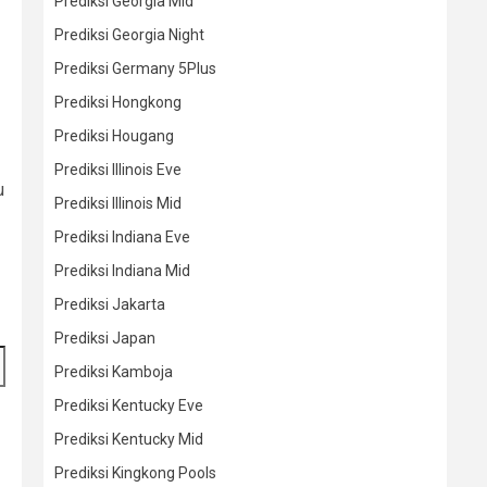
Prediksi Georgia Mid
Prediksi Georgia Night
Prediksi Germany 5Plus
Prediksi Hongkong
Prediksi Hougang
Prediksi Illinois Eve
u
Prediksi Illinois Mid
Prediksi Indiana Eve
Prediksi Indiana Mid
Prediksi Jakarta
Prediksi Japan
Prediksi Kamboja
Prediksi Kentucky Eve
Prediksi Kentucky Mid
Prediksi Kingkong Pools