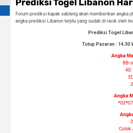
Prediksi Togel Libanon Har
Forum prediksi kapak sableng akan memberikan angka jitu 
angka prediksi Libanon terjitu yang sudah di racik oleh t
Prediksi Togel Liba
Tutup Pasaran : 14.30 
Angka Ma
BB-s
4D 
3D
2
Angka M
*02*07
Angka
2
Colok 