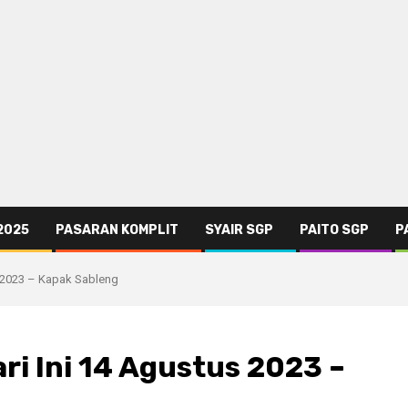
2025
PASARAN KOMPLIT
SYAIR SGP
PAITO SGP
P
s 2023 – Kapak Sableng
ri Ini 14 Agustus 2023 –