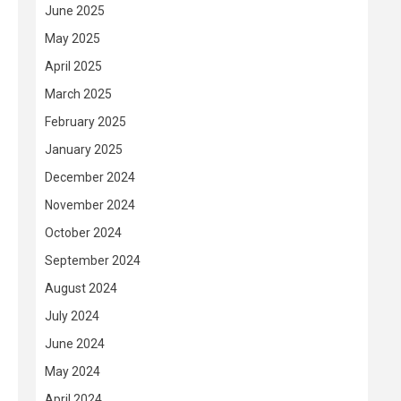
June 2025
May 2025
April 2025
March 2025
February 2025
January 2025
December 2024
November 2024
October 2024
September 2024
August 2024
July 2024
June 2024
May 2024
April 2024