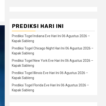
PREDIKSI HARI INI
Prediksi Togel Indiana Eve Hari Ini 06 Agustus 2026 –
Kapak Sableng
Prediksi Togel Chicago Night Hari Ini 06 Agustus 2026 –
Kapak Sableng
Prediksi Togel New York Eve Hari Ini 06 Agustus 2026 –
Kapak Sableng
Prediksi Togel Illinois Eve Hari Ini 06 Agustus 2026 –
Kapak Sableng
Prediksi Togel Florida Eve Hari Ini 06 Agustus 2026 –
Kapak Sableng