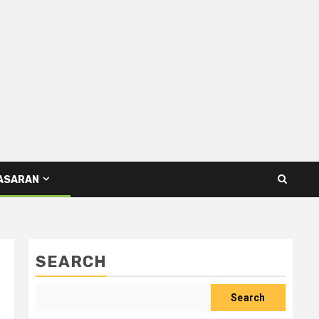
ASARAN
SEARCH
Search