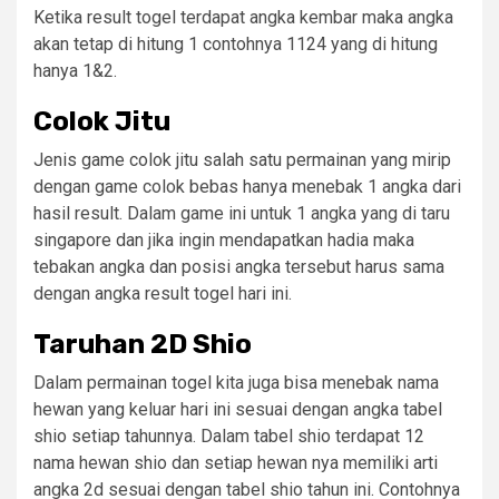
Ketika result togel terdapat angka kembar maka angka
akan tetap di hitung 1 contohnya 1124 yang di hitung
hanya 1&2.
Colok Jitu
Jenis game colok jitu salah satu permainan yang mirip
dengan game colok bebas hanya menebak 1 angka dari
hasil result. Dalam game ini untuk 1 angka yang di taru
singapore dan jika ingin mendapatkan hadia maka
tebakan angka dan posisi angka tersebut harus sama
dengan angka result togel hari ini.
Taruhan 2D Shio
Dalam permainan togel kita juga bisa menebak nama
hewan yang keluar hari ini sesuai dengan angka tabel
shio setiap tahunnya. Dalam tabel shio terdapat 12
nama hewan shio dan setiap hewan nya memiliki arti
angka 2d sesuai dengan tabel shio tahun ini. Contohnya