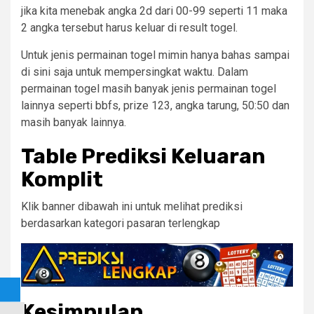
jika kita menebak angka 2d dari 00-99 seperti 11 maka
2 angka tersebut harus keluar di result togel.
Untuk jenis permainan togel mimin hanya bahas sampai
di sini saja untuk mempersingkat waktu. Dalam
permainan togel masih banyak jenis permainan togel
lainnya seperti bbfs, prize 123, angka tarung, 50:50 dan
masih banyak lainnya.
Table Prediksi Keluaran
Komplit
Klik banner dibawah ini untuk melihat prediksi
berdasarkan kategori pasaran terlengkap
Kesimpulan