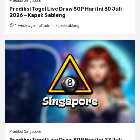
Prediksi Singapore
Prediksi Togel Live Draw SGP Hari Ini 30 Juli
2026 – Kapak Sableng
1 week ago
admin kapaksableng
Prediksi Singapore
Prediksi Togel Live Draw SGP Hari Ini 23 Juli