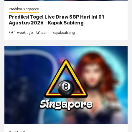
Prediksi Singapore
Prediksi Togel Live Draw SGP Hari Ini 01
Agustus 2026 – Kapak Sableng
1 week ago
admin kapaksableng