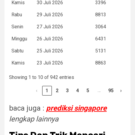
Kamis
30 Juli 2026
3396
Rabu
29 Juli 2026
8813
Senin
27 Juli 2026
3064
Minggu
26 Juli 2026
6431
Sabtu
25 Juli 2026
5131
Kamis
23 Juli 2026
8863
Showing 1 to 10 of 942 entries
…
‹
1
2
3
4
5
95
›
baca juga :
prediksi singapore
lengkap lainnya