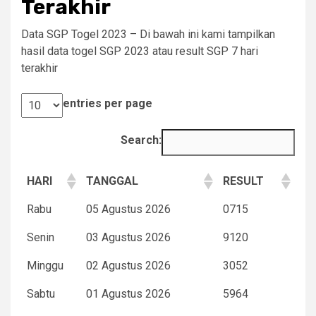
Terakhir
Data SGP Togel 2023 – Di bawah ini kami tampilkan
hasil data togel SGP 2023 atau result SGP 7 hari
terakhir
entries per page
Search:
HARI
TANGGAL
RESULT
Rabu
05 Agustus 2026
0715
Senin
03 Agustus 2026
9120
Minggu
02 Agustus 2026
3052
Sabtu
01 Agustus 2026
5964