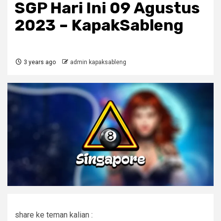
SGP Hari Ini 09 Agustus
2023 – KapakSableng
3 years ago
admin kapaksableng
share ke teman kalian :