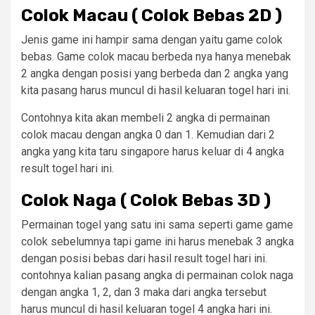
Colok Macau ( Colok Bebas 2D )
Jenis game ini hampir sama dengan yaitu game colok
bebas. Game colok macau berbeda nya hanya menebak
2 angka dengan posisi yang berbeda dan 2 angka yang
kita pasang harus muncul di hasil keluaran togel hari ini.
Contohnya kita akan membeli 2 angka di permainan
colok macau dengan angka 0 dan 1. Kemudian dari 2
angka yang kita taru singapore harus keluar di 4 angka
result togel hari ini.
Colok Naga ( Colok Bebas 3D )
Permainan togel yang satu ini sama seperti game game
colok sebelumnya tapi game ini harus menebak 3 angka
dengan posisi bebas dari hasil result togel hari ini.
contohnya kalian pasang angka di permainan colok naga
dengan angka 1, 2, dan 3 maka dari angka tersebut
harus muncul di hasil keluaran togel 4 angka hari ini.