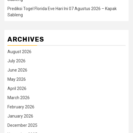
Prediksi Togel Florida Eve Hari Ini 07 Agustus 2026 – Kapak
Sableng
ARCHIVES
August 2026
July 2026
June 2026
May 2026
April 2026
March 2026
February 2026
January 2026
December 2025