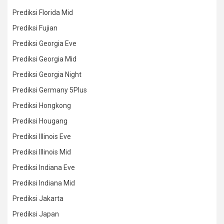
Prediksi Florida Mid
Prediksi Fujian
Prediksi Georgia Eve
Prediksi Georgia Mid
Prediksi Georgia Night
Prediksi Germany 5Plus
Prediksi Hongkong
Prediksi Hougang
Prediksi Illinois Eve
Prediksi Illinois Mid
Prediksi Indiana Eve
Prediksi Indiana Mid
Prediksi Jakarta
Prediksi Japan