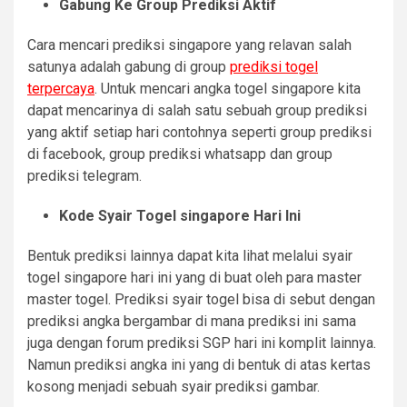
Gabung Ke Group Prediksi Aktif
Cara mencari prediksi singapore yang relavan salah
satunya adalah gabung di group
prediksi togel
terpercaya
. Untuk mencari angka togel singapore kita
dapat mencarinya di salah satu sebuah group prediksi
yang aktif setiap hari contohnya seperti group prediksi
di facebook, group prediksi whatsapp dan group
prediksi telegram.
Kode Syair Togel singapore Hari Ini
Bentuk prediksi lainnya dapat kita lihat melalui syair
togel singapore hari ini yang di buat oleh para master
master togel. Prediksi syair togel bisa di sebut dengan
prediksi angka bergambar di mana prediksi ini sama
juga dengan forum prediksi SGP hari ini komplit lainnya.
Namun prediksi angka ini yang di bentuk di atas kertas
kosong menjadi sebuah syair prediksi gambar.