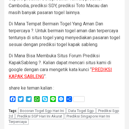
Cambodia, prediksi SDY, prediksi Toto Macau dan
masih banyak pasaran togel lainnya.
Di Mana Tempat Bermain Togel Yang Aman Dan
terpercaya ?. Untuk bermain togel aman dan terpercaya
tentunya di situs togel yang menyediakan pasaran togel
sesuai dengan prediksi togel kapak sableng.
Di Mana Bisa Membuka Situs Forum Prediksi
KapakSableng ?. Kalian dapat mencari situs kami di
google dengan cara mengetik kata kunci “
PREDIKSI
KAPAK SABLENG
“.
share ke teman kalian :
Facebook
Twitter
Telegram
WhatsApp
Skype
Line
Messenger
Share
Bocoran Togel Sgp Hari Ini
Data Togel Sgp
Prediksi Sgp
Tags:
2d
Prediksi SGP Hari Ini Akurat
Prediksi Singapore Hari Ini
Terpercaya