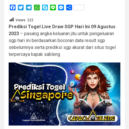
Facebook
Twitter
Telegram
WhatsApp
Skype
Line
Messenger
Share
Views:
222
Prediksi Togel Live Draw SGP Hari Ini 09 Agustus
2023
– pasang angka keluaran jitu untuk pengeluaran
sgp hari ini berdasarkan bocoran data result sgp
sebelumnya serta prediksi sgp akurat dari situs togel
terpercaya kapak sableng