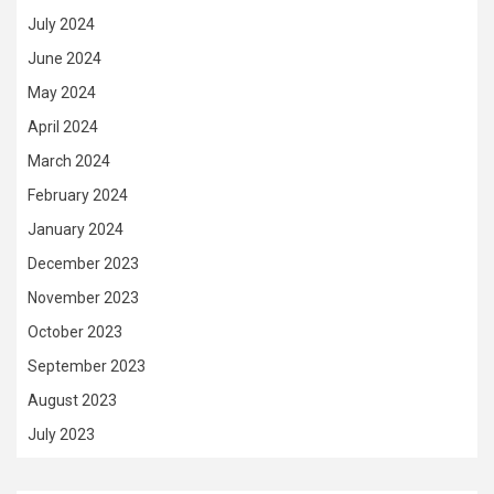
July 2024
June 2024
May 2024
April 2024
March 2024
February 2024
January 2024
December 2023
November 2023
October 2023
September 2023
August 2023
July 2023