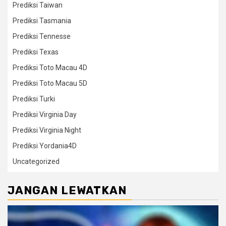
Prediksi Taiwan
Prediksi Tasmania
Prediksi Tennesse
Prediksi Texas
Prediksi Toto Macau 4D
Prediksi Toto Macau 5D
Prediksi Turki
Prediksi Virginia Day
Prediksi Virginia Night
Prediksi Yordania4D
Uncategorized
JANGAN LEWATKAN