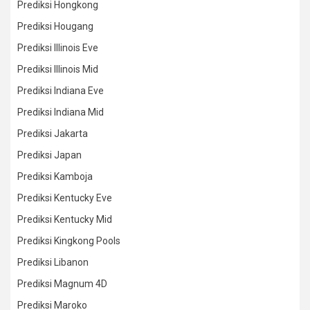
Prediksi Hongkong
Prediksi Hougang
Prediksi Illinois Eve
Prediksi Illinois Mid
Prediksi Indiana Eve
Prediksi Indiana Mid
Prediksi Jakarta
Prediksi Japan
Prediksi Kamboja
Prediksi Kentucky Eve
Prediksi Kentucky Mid
Prediksi Kingkong Pools
Prediksi Libanon
Prediksi Magnum 4D
Prediksi Maroko