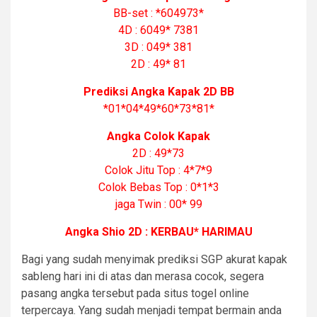
BB-set : *604973*
4D : 6049* 7381
3D : 049* 381
2D : 49* 81
Prediksi Angka Kapak 2D BB
*01*04*49*60*73*81*
Angka Colok Kapak
2D : 49*73
Colok Jitu Top : 4*7*9
Colok Bebas Top : 0*1*3
jaga Twin : 00* 99
Angka Shio 2D : KERBAU* HARIMAU
Bagi yang sudah menyimak prediksi SGP akurat kapak
sableng hari ini di atas dan merasa cocok, segera
pasang angka tersebut pada situs togel online
terpercaya. Yang sudah menjadi tempat bermain anda