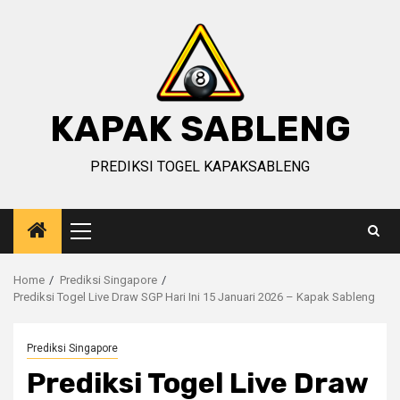
Skip
to
content
KAPAK SABLENG
PREDIKSI TOGEL KAPAKSABLENG
Primary
Menu
Home
Prediksi Singapore
Prediksi Togel Live Draw SGP Hari Ini 15 Januari 2026 – Kapak Sableng
Prediksi Singapore
Prediksi Togel Live Draw