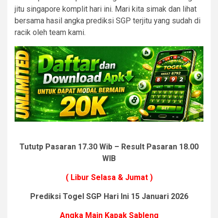
jitu singapore komplit hari ini. Mari kita simak dan lihat
bersama hasil angka prediksi SGP terjitu yang sudah di
racik oleh team kami.
Tututp Pasaran 17.30 Wib – Result Pasaran 18.00
WIB
( Libur Selasa & Jumat )
Prediksi Togel SGP Hari Ini 15 Januari 2026
Angka Main Kapak Sableng