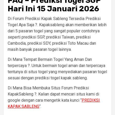
FAQ – Prediksi Togel SGP
Hari Ini 15 Januari 2026
Di Forum Prediksi Kapak Sableng Tersedia Prediksi
Togel Apa Saja ?. Kapaksableng akan memberikan lebih
dari 5 pasaran togel yang sangat populer contohnya
seperti prediksi SGP, prediksi Taiwan, prediksi
Cambodia, prediksi SDY, prediksi Toto Macau dan
masih banyak pasaran togel lainnya.
Di Mana Tempat Bermain Togel Yang Aman Dan
terpercaya ?. Untuk bermain togel aman dan terpercaya
tentunya di situs togel yang menyediakan pasaran togel
sesuai dengan prediksi togel kapak sableng.
Di Mana Bisa Membuka Situs Forum Prediksi
KapakSableng ?. Kalian dapat mencari situs kami di
google dengan cara mengetik kata kunci “
PREDIKSI
KAPAK SABLENG
“.