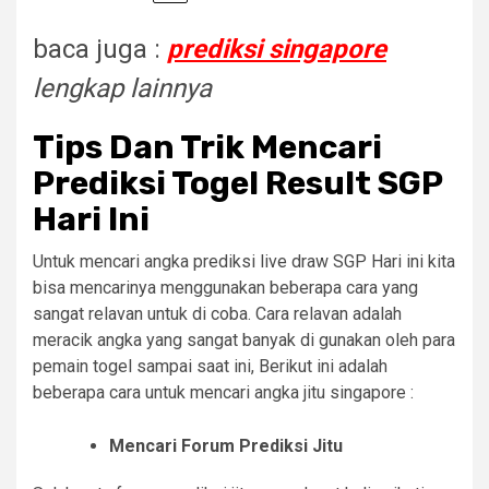
baca juga :
prediksi singapore
lengkap lainnya
Tips Dan Trik Mencari
Prediksi Togel Result SGP
Hari Ini
Untuk mencari angka prediksi live draw SGP Hari ini kita
bisa mencarinya menggunakan beberapa cara yang
sangat relavan untuk di coba. Cara relavan adalah
meracik angka yang sangat banyak di gunakan oleh para
pemain togel sampai saat ini, Berikut ini adalah
beberapa cara untuk mencari angka jitu singapore :
Mencari Forum Prediksi Jitu