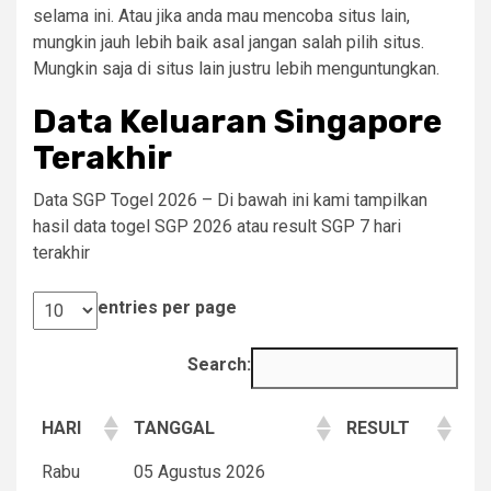
selama ini. Atau jika anda mau mencoba situs lain,
mungkin jauh lebih baik asal jangan salah pilih situs.
Mungkin saja di situs lain justru lebih menguntungkan.
Data Keluaran Singapore
Terakhir
Data SGP Togel 2026 – Di bawah ini kami tampilkan
hasil data togel SGP 2026 atau result SGP 7 hari
terakhir
entries per page
Search:
HARI
TANGGAL
RESULT
Rabu
05 Agustus 2026