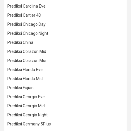
Prediksi Carolina Eve
Prediksi Cartier 4D
Prediksi Chicago Day
Prediksi Chicago Night
Prediksi China
Prediksi Corazon Mid
Prediksi Corazon Mor
Prediksi Florida Eve
Prediksi Florida Mid
Prediksi Fujian
Prediksi Georgia Eve
Prediksi Georgia Mid
Prediksi Georgia Night
Prediksi Germany 5Plus