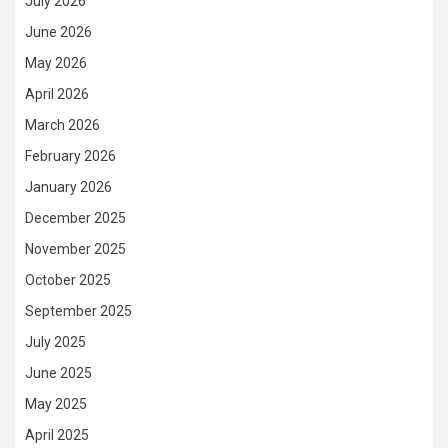
July 2026
June 2026
May 2026
April 2026
March 2026
February 2026
January 2026
December 2025
November 2025
October 2025
September 2025
July 2025
June 2025
May 2025
April 2025