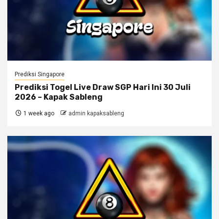
Prediksi Singapore
Prediksi Togel Live Draw SGP Hari Ini 30 Juli
2026 – Kapak Sableng
1 week ago
admin kapaksableng