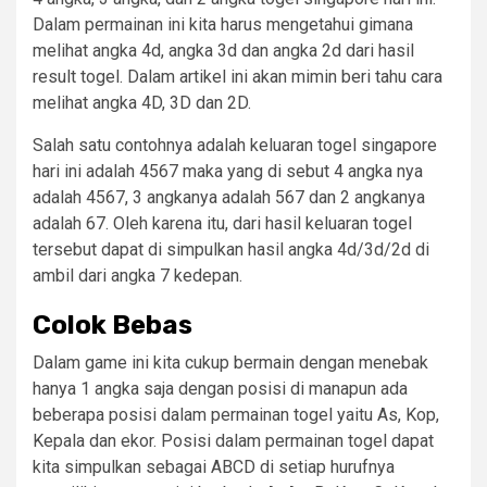
Dalam permainan ini kita harus mengetahui gimana
melihat angka 4d, angka 3d dan angka 2d dari hasil
result togel. Dalam artikel ini akan mimin beri tahu cara
melihat angka 4D, 3D dan 2D.
Salah satu contohnya adalah keluaran togel singapore
hari ini adalah 4567 maka yang di sebut 4 angka nya
adalah 4567, 3 angkanya adalah 567 dan 2 angkanya
adalah 67. Oleh karena itu, dari hasil keluaran togel
tersebut dapat di simpulkan hasil angka 4d/3d/2d di
ambil dari angka 7 kedepan.
Colok Bebas
Dalam game ini kita cukup bermain dengan menebak
hanya 1 angka saja dengan posisi di manapun ada
beberapa posisi dalam permainan togel yaitu As, Kop,
Kepala dan ekor. Posisi dalam permainan togel dapat
kita simpulkan sebagai ABCD di setiap hurufnya