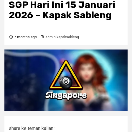
SGP Hari Ini 15 Januari
2026 – Kapak Sableng
7 months ago
admin kapaksableng
share ke teman kalian :