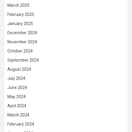
March 2025
February 2025
January 2025
December 2024
November 2024
October 2024
September 2024
August 2024
July 2024
June 2024
May 2024
April 2024
March 2024
February 2024