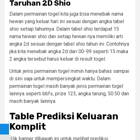
Taruhan 2D Shio
Dalam permainan togel kita juga bisa menebak nama
hewan yang keluar hari ini sesuai dengan angka tabel
shio setiap tahunnya. Dalam tabel shio terdapat 15
nama hewan shio dan setiap hewan nya memiliki arti
angka 2d sesuai dengan tabel shio tahun ini. Contohnya
jika kita menebak angka 2d dari 00-99 seperti 15 maka
2 angka tersebut harus keluar di result togel.
Untuk jenis permainan togel mimin hanya bahas sampai
di sini saja untuk mempersingkat waktu. Dalam
permainan togel masih banyak jenis permainan togel
lainnya seperti bbfs, prize 123, angka tarung, 50:50 dan
masih banyak lainnya.
Table Prediksi Keluaran
Komplit
Klik banner dibawah ini untuk melihat prediksi