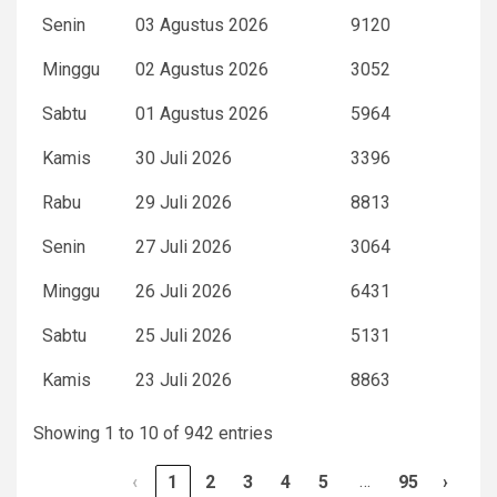
Senin
03 Agustus 2026
9120
Minggu
02 Agustus 2026
3052
Sabtu
01 Agustus 2026
5964
Kamis
30 Juli 2026
3396
Rabu
29 Juli 2026
8813
Senin
27 Juli 2026
3064
Minggu
26 Juli 2026
6431
Sabtu
25 Juli 2026
5131
Kamis
23 Juli 2026
8863
Showing 1 to 10 of 942 entries
…
‹
1
2
3
4
5
95
›