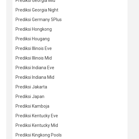
Prediksi Georgia Mid
Prediksi Georgia Night
Prediksi Germany 5Plus
Prediksi Hongkong
Prediksi Hougang
Prediksi Illinois Eve
Prediksi Illinois Mid
Prediksi Indiana Eve
Prediksi Indiana Mid
Prediksi Jakarta
Prediksi Japan
Prediksi Kamboja
Prediksi Kentucky Eve
Prediksi Kentucky Mid
Prediksi Kingkong Pools