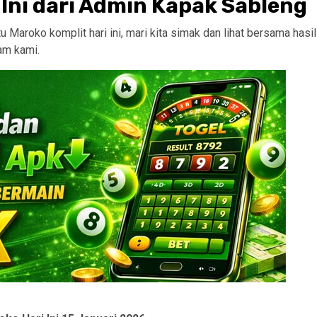
 Ini dari Admin Kapak Sableng
Maroko komplit hari ini, mari kita simak dan lihat bersama hasil
eam kami.