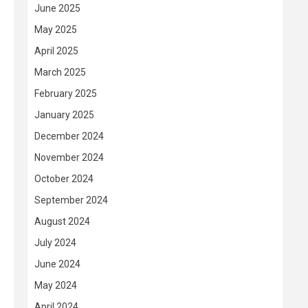
June 2025
May 2025
April 2025
March 2025
February 2025
January 2025
December 2024
November 2024
October 2024
September 2024
August 2024
July 2024
June 2024
May 2024
April 2024