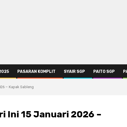
2025
PASARAN KOMPLIT
SYAIR SGP
PAITO SGP
P
 2026 – Kapak Sableng
i Ini 15 Januari 2026 –