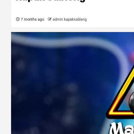
7 months ago
admin kapaksableng