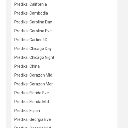
Prediksi California
Prediksi Cambodia
Prediksi Carolina Day
Prediksi Carolina Eve
Prediksi Cartier 4D
Prediksi Chicago Day
Prediksi Chicago Night
Prediksi China
Prediksi Corazon Mid
Prediksi Corazon Mor
Prediksi Florida Eve
Prediksi Florida Mid
Prediksi Fujian
Prediksi Georgia Eve