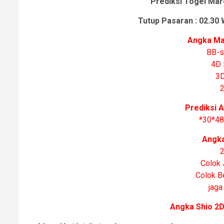
Prediksi Togel Maro
Tutup Pasaran : 02.30 
Angka Ma
BB-s
4D 
3D
2
Prediksi 
*30*48
Angka
2
Colok 
Colok B
jaga
Angka Shio 2