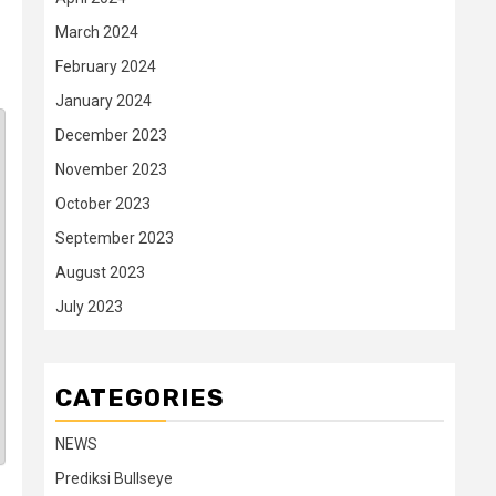
March 2024
February 2024
January 2024
December 2023
November 2023
October 2023
September 2023
August 2023
July 2023
CATEGORIES
NEWS
Prediksi Bullseye