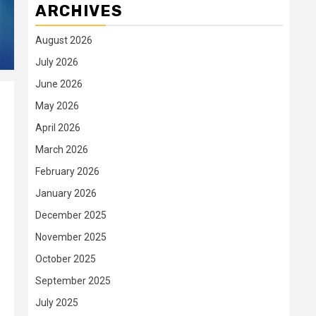
ARCHIVES
August 2026
July 2026
June 2026
May 2026
April 2026
March 2026
February 2026
January 2026
December 2025
November 2025
October 2025
September 2025
July 2025