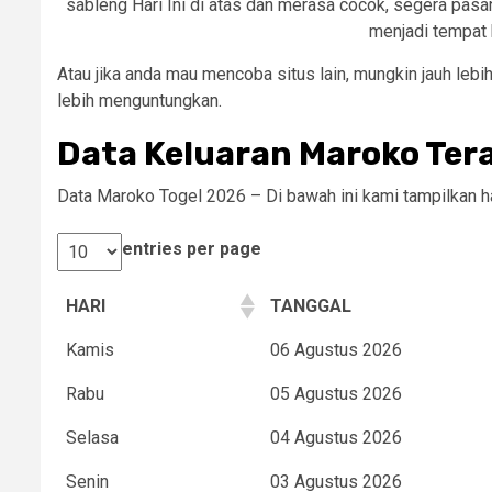
sableng Hari Ini di atas dan merasa cocok, segera pasa
menjadi tempat 
Atau jika anda mau mencoba situs lain, mungkin jauh lebih b
lebih menguntungkan.
Data Keluaran Maroko Ter
Data Maroko Togel 2026 – Di bawah ini kami tampilkan ha
entries per page
HARI
TANGGAL
Kamis
06 Agustus 2026
Rabu
05 Agustus 2026
Selasa
04 Agustus 2026
Senin
03 Agustus 2026