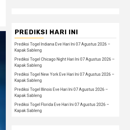
PREDIKSI HARI INI
Prediksi Togel Indiana Eve Hari Ini 07 Agustus 2026 –
Kapak Sableng
Prediksi Togel Chicago Night Hari Ini 07 Agustus 2026 –
Kapak Sableng
Prediksi Togel New York Eve Hari Ini 07 Agustus 2026 –
Kapak Sableng
Prediksi Togel Illinois Eve Hari Ini 07 Agustus 2026 –
Kapak Sableng
Prediksi Togel Florida Eve Hari Ini 07 Agustus 2026 –
Kapak Sableng