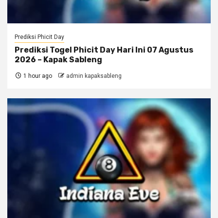
Prediksi Phicit Day
Prediksi Togel Phicit Day Hari Ini 07 Agustus
2026 – Kapak Sableng
1 hour ago
admin kapaksableng