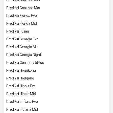
Prediksi Corazon Mid
Prediksi Corazon Mor
Prediksi Florida Eve
Prediksi Florida Mid
Prediksi Fujian
Prediksi Georgia Eve
Prediksi Georgia Mid
Prediksi Georgia Night
Prediksi Germany 5Plus
Prediksi Hongkong
Prediksi Hougang
Prediksi Illinois Eve
Prediksi Illinois Mid
Prediksi Indiana Eve
Prediksi Indiana Mid