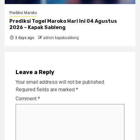
Prediksi Maroko
Prediksi Togel Maroko Hari Ini 04 Agustus
2026 – Kapak Sableng
3 days ago
admin kapaksableng
Leave a Reply
Your email address will not be published.
Required fields are marked
*
Comment
*