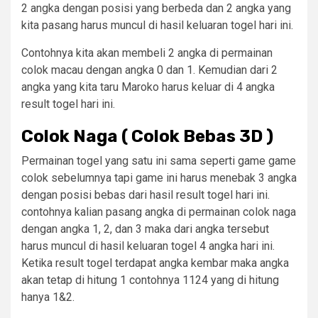
2 angka dengan posisi yang berbeda dan 2 angka yang
kita pasang harus muncul di hasil keluaran togel hari ini.
Contohnya kita akan membeli 2 angka di permainan
colok macau dengan angka 0 dan 1. Kemudian dari 2
angka yang kita taru Maroko harus keluar di 4 angka
result togel hari ini.
Colok Naga ( Colok Bebas 3D )
Permainan togel yang satu ini sama seperti game game
colok sebelumnya tapi game ini harus menebak 3 angka
dengan posisi bebas dari hasil result togel hari ini.
contohnya kalian pasang angka di permainan colok naga
dengan angka 1, 2, dan 3 maka dari angka tersebut
harus muncul di hasil keluaran togel 4 angka hari ini.
Ketika result togel terdapat angka kembar maka angka
akan tetap di hitung 1 contohnya 1124 yang di hitung
hanya 1&2.