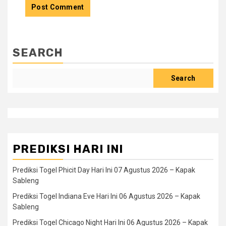
SEARCH
Search
PREDIKSI HARI INI
Prediksi Togel Phicit Day Hari Ini 07 Agustus 2026 – Kapak
Sableng
Prediksi Togel Indiana Eve Hari Ini 06 Agustus 2026 – Kapak
Sableng
Prediksi Togel Chicago Night Hari Ini 06 Agustus 2026 – Kapak