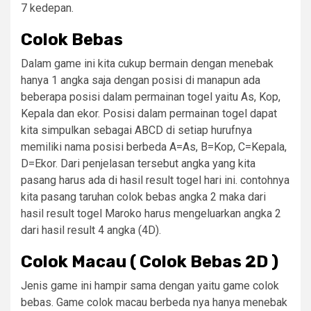
7 kedepan.
Colok Bebas
Dalam game ini kita cukup bermain dengan menebak
hanya 1 angka saja dengan posisi di manapun ada
beberapa posisi dalam permainan togel yaitu As, Kop,
Kepala dan ekor. Posisi dalam permainan togel dapat
kita simpulkan sebagai ABCD di setiap hurufnya
memiliki nama posisi berbeda A=As, B=Kop, C=Kepala,
D=Ekor. Dari penjelasan tersebut angka yang kita
pasang harus ada di hasil result togel hari ini. contohnya
kita pasang taruhan colok bebas angka 2 maka dari
hasil result togel Maroko harus mengeluarkan angka 2
dari hasil result 4 angka (4D).
Colok Macau ( Colok Bebas 2D )
Jenis game ini hampir sama dengan yaitu game colok
bebas. Game colok macau berbeda nya hanya menebak