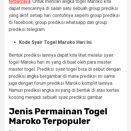
terpercaya
. Untuk mencari angka togel Maroko kita
dapat mencarinya di salah satu sebuah group prediksi
yang aktif setiap hari contohnya seperti group prediksi
di facebook, group prediksi whatsapp dan group
prediksi telegram.
Kode Syair Togel Maroko Hari Ini
Bentuk prediksi lainnya dapat kita lihat melalui syair
togel Maroko hari ini yang di buat oleh para master
master togel. Prediksi syair togel bisa di sebut dengan
prediksi angka bergambar di mana prediksi ini sama
juga dengan forum prediksi Maroko komplit lainnya.
Namun prediksi angka ini yang di bentuk di atas kertas
kosong menjadi sebuah syair prediksi gambar.
Jenis Permainan Togel
Maroko Terpopuler