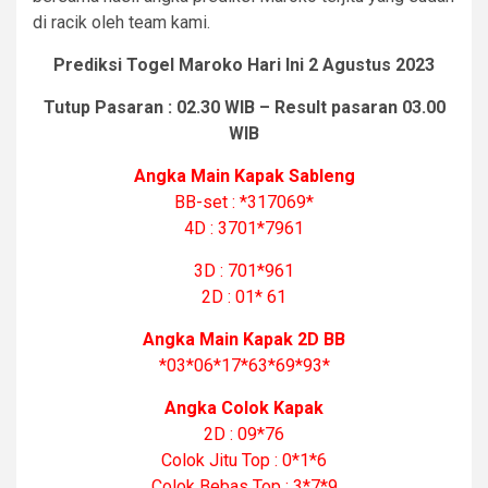
di racik oleh team kami.
Prediksi Togel Maroko Hari Ini 2 Agustus 2023
Tutup Pasaran : 02.30 WIB – Result pasaran 03.00
WIB
Angka Main Kapak Sableng
BB-set : *317069*
4D : 3701*7961
3D : 701*961
2D : 01* 61
Angka Main Kapak 2D BB
*03*06*17*63*69*93*
Angka Colok Kapak
2D : 09*76
Colok Jitu Top : 0*1*6
Colok Bebas Top : 3*7*9