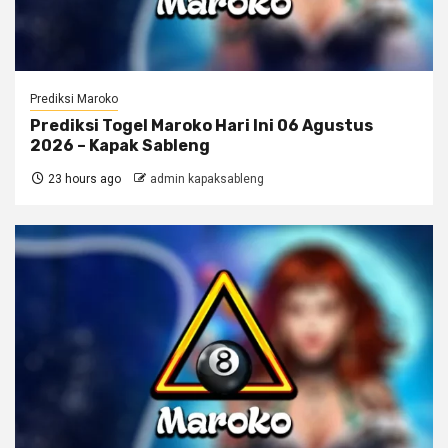
Prediksi Maroko
Prediksi Togel Maroko Hari Ini 06 Agustus
2026 – Kapak Sableng
23 hours ago
admin kapaksableng