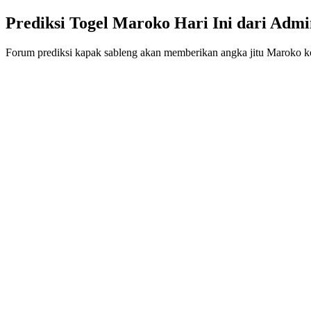
Prediksi Togel Maroko Hari Ini dari Adm
Forum prediksi kapak sableng akan memberikan angka jitu Maroko kompl