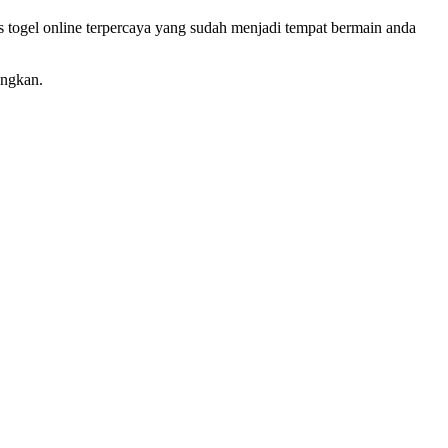
s togel online terpercaya yang sudah menjadi tempat bermain anda
ungkan.