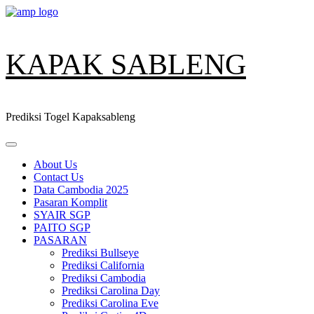
Skip
to
content
KAPAK SABLENG
Prediksi Togel Kapaksableng
Primary
Menu
About Us
Contact Us
Data Cambodia 2025
Pasaran Komplit
SYAIR SGP
PAITO SGP
PASARAN
Prediksi Bullseye
Prediksi California
Prediksi Cambodia
Prediksi Carolina Day
Prediksi Carolina Eve