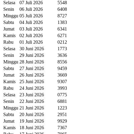
Selasa
07 Juli 2026
5548
Senin
06 Juli 2026
6408
Minggu
05 Juli 2026
8727
Sabtu
04 Juli 2026
1383
Jumat
03 Juli 2026
6341
Kamis
02 Juli 2026
6271
Rabu
01 Juli 2026
0212
Selasa
30 Juni 2026
1773
Senin
29 Juni 2026
3636
Minggu
28 Juni 2026
8556
Sabtu
27 Juni 2026
9459
Jumat
26 Juni 2026
3669
Kamis
25 Juni 2026
9307
Rabu
24 Juni 2026
3993
Selasa
23 Juni 2026
0775
Senin
22 Juni 2026
6881
Minggu
21 Juni 2026
1223
Sabtu
20 Juni 2026
2951
Jumat
19 Juni 2026
9929
Kamis
18 Juni 2026
7367