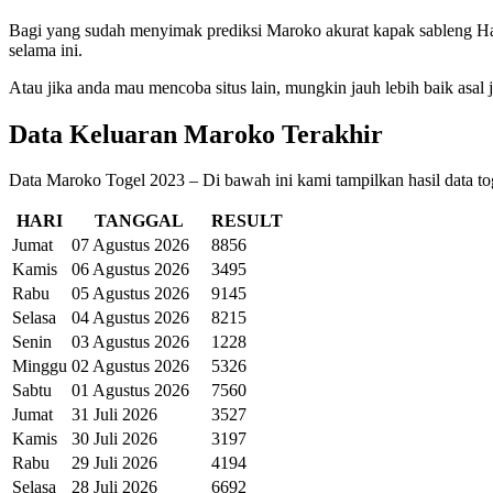
Bagi yang sudah menyimak prediksi Maroko akurat kapak sableng Hari 
selama ini.
Atau jika anda mau mencoba situs lain, mungkin jauh lebih baik asal j
Data Keluaran Maroko Terakhir
Data Maroko Togel 2023 – Di bawah ini kami tampilkan hasil data tog
HARI
TANGGAL
RESULT
Jumat
07 Agustus 2026
8856
Kamis
06 Agustus 2026
3495
Rabu
05 Agustus 2026
9145
Selasa
04 Agustus 2026
8215
Senin
03 Agustus 2026
1228
Minggu
02 Agustus 2026
5326
Sabtu
01 Agustus 2026
7560
Jumat
31 Juli 2026
3527
Kamis
30 Juli 2026
3197
Rabu
29 Juli 2026
4194
Selasa
28 Juli 2026
6692