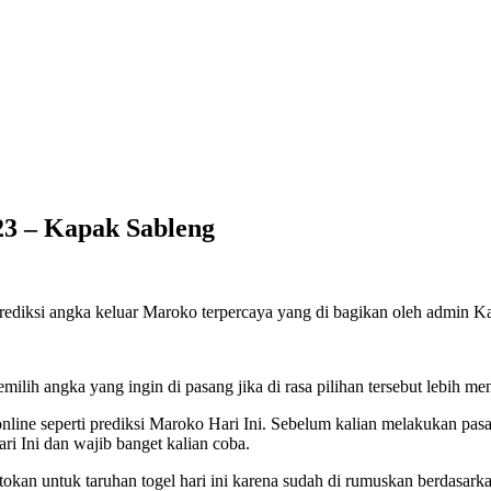
023 – Kapak Sableng
rediksi angka keluar Maroko terpercaya yang di bagikan oleh admin K
ilih angka yang ingin di pasang jika di rasa pilihan tersebut lebih m
nline seperti prediksi Maroko Hari Ini. Sebelum kalian melakukan pasa
i Ini dan wajib banget kalian coba.
atokan untuk taruhan togel hari ini karena sudah di rumuskan berdasarka