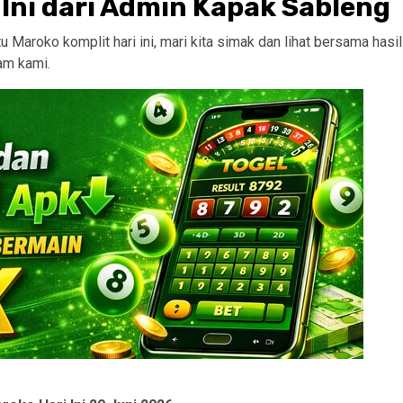
 Ini dari Admin Kapak Sableng
Maroko komplit hari ini, mari kita simak dan lihat bersama hasil
eam kami.