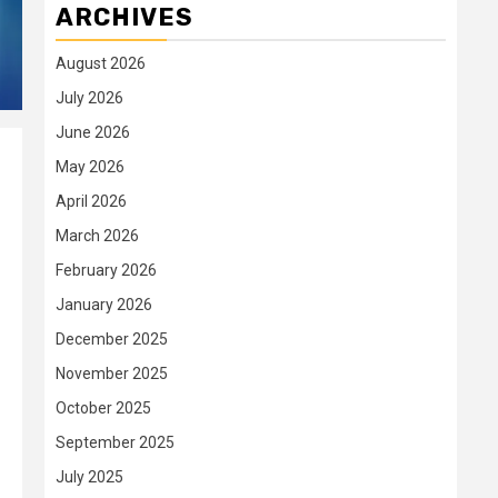
ARCHIVES
August 2026
July 2026
June 2026
May 2026
April 2026
March 2026
February 2026
January 2026
December 2025
November 2025
October 2025
September 2025
July 2025