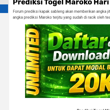
Prediksi Togel Maroko Hari
Forum prediksi kapak sableng akan memberikan angka jitu 
angka prediksi Maroko terjitu yang sudah di racik oleh t