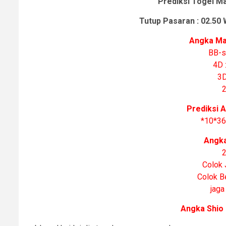
Prediksi Togel Ma
Tutup Pasaran : 02.50 
Angka Ma
BB-s
4D 
3D
2
Prediksi 
*10*36
Angka
2
Colok 
Colok B
jaga
Angka Shio 