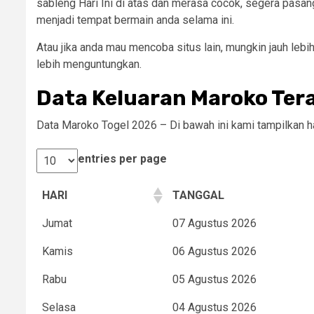
sableng Hari Ini di atas dan merasa cocok, segera pasan
menjadi tempat bermain anda selama ini.
Atau jika anda mau mencoba situs lain, mungkin jauh lebih b
lebih menguntungkan.
Data Keluaran Maroko Ter
Data Maroko Togel 2026 – Di bawah ini kami tampilkan ha
entries per page
HARI
TANGGAL
Jumat
07 Agustus 2026
Kamis
06 Agustus 2026
Rabu
05 Agustus 2026
Selasa
04 Agustus 2026