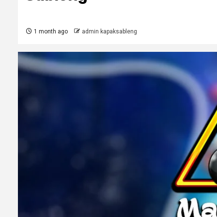
1 month ago
admin kapaksableng