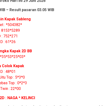
roko Hari Ini 29 Juni 2026
WIB – Result pasaran 03.05 WIB
in Kapak Sableng
et : *504382*
: 8153*5289
 : 752*271
D : 61*26
Angka Kapak 2D BB
*35*53*25*03*
 Colok Kapak
D : 48*01
Jitu Top : 5*3*0
ebas Top : 0*2*3
 Twin : 22*00
2D : NAGA * KELINCI