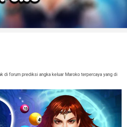
k di forum prediksi angka keluar Maroko terpercaya yang di