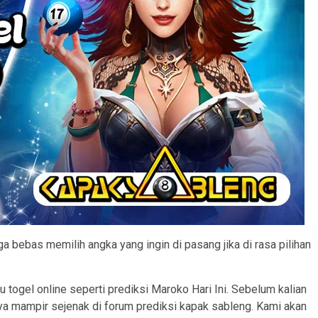
ga bebas memilih angka yang ingin di pasang jika di rasa pilihan
 togel online seperti prediksi Maroko Hari Ini. Sebelum kalian
ya mampir sejenak di forum prediksi kapak sableng. Kami akan