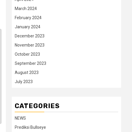
March 2024
February 2024
January 2024
December 2023
November 2023
October 2023
September 2023
August 2023
July 2023
CATEGORIES
NEWS
Prediksi Bullseye