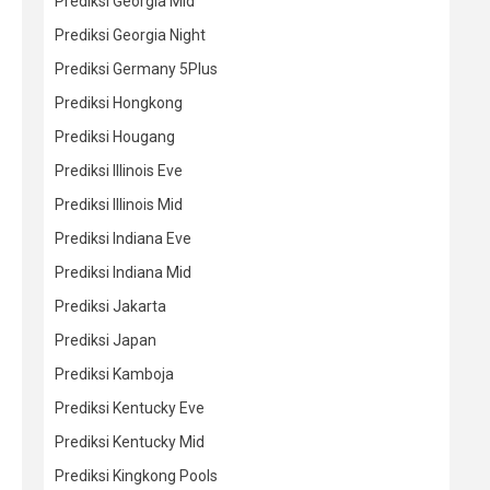
Prediksi Georgia Mid
Prediksi Georgia Night
Prediksi Germany 5Plus
Prediksi Hongkong
Prediksi Hougang
Prediksi Illinois Eve
Prediksi Illinois Mid
Prediksi Indiana Eve
Prediksi Indiana Mid
Prediksi Jakarta
Prediksi Japan
Prediksi Kamboja
Prediksi Kentucky Eve
Prediksi Kentucky Mid
Prediksi Kingkong Pools