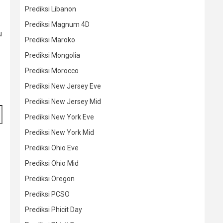
Prediksi Libanon
Prediksi Magnum 4D
u
Prediksi Maroko
Prediksi Mongolia
Prediksi Morocco
Prediksi New Jersey Eve
Prediksi New Jersey Mid
Prediksi New York Eve
Prediksi New York Mid
Prediksi Ohio Eve
Prediksi Ohio Mid
Prediksi Oregon
Prediksi PCSO
Prediksi Phicit Day