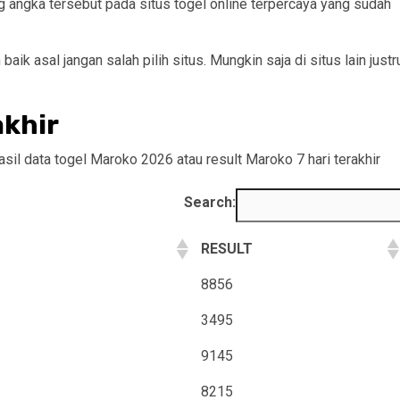
g angka tersebut pada situs togel online terpercaya yang sudah
aik asal jangan salah pilih situs. Mungkin saja di situs lain justr
akhir
sil data togel Maroko 2026 atau result Maroko 7 hari terakhir
Search:
RESULT
8856
3495
9145
8215