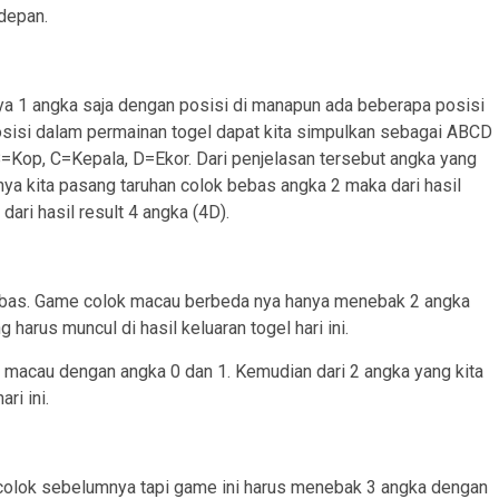
depan.
a 1 angka saja dengan posisi di manapun ada beberapa posisi
Posisi dalam permainan togel dapat kita simpulkan sebagai ABCD
B=Kop, C=Kepala, D=Ekor. Dari penjelasan tersebut angka yang
ohnya kita pasang taruhan colok bebas angka 2 maka dari hasil
ari hasil result 4 angka (4D).
ebas. Game colok macau berbeda nya hanya menebak 2 angka
harus muncul di hasil keluaran togel hari ini.
 macau dengan angka 0 dan 1. Kemudian dari 2 angka yang kita
ri ini.
colok sebelumnya tapi game ini harus menebak 3 angka dengan