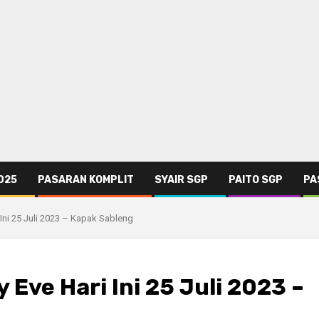
025
PASARAN KOMPLIT
SYAIR SGP
PAITO SGP
PA
 Ini 25 Juli 2023 – Kapak Sableng
 Eve Hari Ini 25 Juli 2023 –