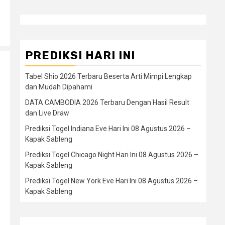
PREDIKSI HARI INI
Tabel Shio 2026 Terbaru Beserta Arti Mimpi Lengkap
dan Mudah Dipahami
DATA CAMBODIA 2026 Terbaru Dengan Hasil Result
dan Live Draw
Prediksi Togel Indiana Eve Hari Ini 08 Agustus 2026 –
Kapak Sableng
Prediksi Togel Chicago Night Hari Ini 08 Agustus 2026 –
Kapak Sableng
Prediksi Togel New York Eve Hari Ini 08 Agustus 2026 –
Kapak Sableng