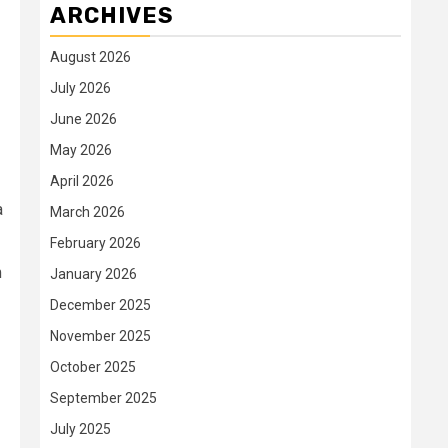
ARCHIVES
August 2026
July 2026
June 2026
May 2026
April 2026
a
March 2026
February 2026
m
January 2026
December 2025
November 2025
October 2025
September 2025
July 2025