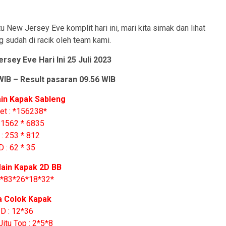
New Jersey Eve komplit hari ini, mari kita simak dan lihat
g sudah di racik oleh team kami.
rsey Eve Hari Ini 25 Juli 2023
WIB – Result pasaran 09.56 WIB
in Kapak Sableng
et : *156238*
 1562 * 6835
: 253 * 812
D : 62 * 35
ain Kapak 2D BB
*83*26*18*32*
 Colok Kapak
D : 12*36
Jitu Top : 2*5*8