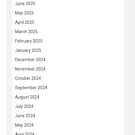
June 2025
May 2025
April 2025
March 2025
February 2025
January 2025
December 2024
November 2024
October 2024
September 2024
August 2024
July 2024
June 2024
May 2024
April 2024