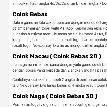
simpulkan hasil angka 4d/3d/2d di ambil dari angka 7 ke
Colok Bebas
Dalam game ini kita cukup bermain dengan menebak hany
dalam permainan togel yaitu As, Kop, Kepala dan ekor. 
di setiap hurufnya memiliki nama posisi berbeda A=As, 
kita pasang harus ada di hasil result togel hari ini. cont
result togel NewJersey Eve harus mengeluarkan angka 2 d
Colok Macau ( Colok Bebas 2D )
Jenis game ini hampir sama dengan yaitu game colok b
dengan posisi yang berbeda dan 2 angka yang kita pasang 
Contohnya kita akan membeli 2 angka di permainan colok
taru NewJersey Eve harus keluar di 4 angka result togel ha
Colok Naga ( Colok Bebas 3D )
Permainan togel yang satu ini sama seperti game game 