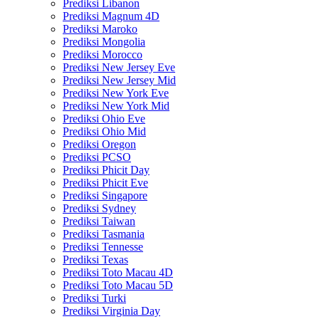
Prediksi Libanon
Prediksi Magnum 4D
Prediksi Maroko
Prediksi Mongolia
Prediksi Morocco
Prediksi New Jersey Eve
Prediksi New Jersey Mid
Prediksi New York Eve
Prediksi New York Mid
Prediksi Ohio Eve
Prediksi Ohio Mid
Prediksi Oregon
Prediksi PCSO
Prediksi Phicit Day
Prediksi Phicit Eve
Prediksi Singapore
Prediksi Sydney
Prediksi Taiwan
Prediksi Tasmania
Prediksi Tennesse
Prediksi Texas
Prediksi Toto Macau 4D
Prediksi Toto Macau 5D
Prediksi Turki
Prediksi Virginia Day