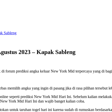
ak Sableng
Agustus 2023 – Kapak Sableng
 di forum prediksi angka keluar New York Mid terpercaya yang di ba
bas memilih angka yang ingin di pasang jika di rasa pilihan tersebut 
nline seperti prediksi New York Mid Hari Ini. Sebelum kalian melaku
 New York Mid Hari Ini dan wajib banget kalian coba.
atokan untuk taruhan togel hari ini karena sudah di rumuskan berdasarka