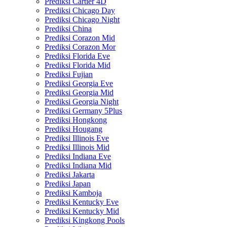
Prediksi Cartier 4D
Prediksi Chicago Day
Prediksi Chicago Night
Prediksi China
Prediksi Corazon Mid
Prediksi Corazon Mor
Prediksi Florida Eve
Prediksi Florida Mid
Prediksi Fujian
Prediksi Georgia Eve
Prediksi Georgia Mid
Prediksi Georgia Night
Prediksi Germany 5Plus
Prediksi Hongkong
Prediksi Hougang
Prediksi Illinois Eve
Prediksi Illinois Mid
Prediksi Indiana Eve
Prediksi Indiana Mid
Prediksi Jakarta
Prediksi Japan
Prediksi Kamboja
Prediksi Kentucky Eve
Prediksi Kentucky Mid
Prediksi Kingkong Pools