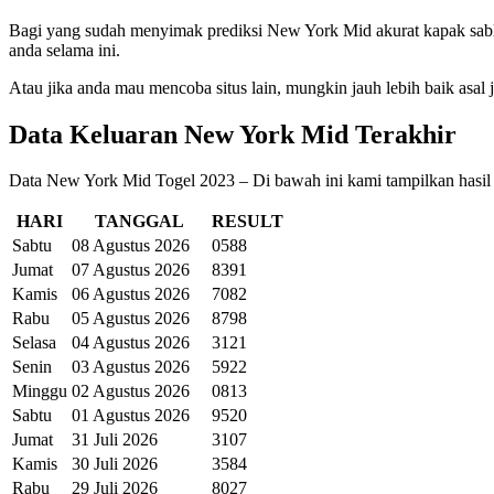
Bagi yang sudah menyimak prediksi New York Mid akurat kapak sablen
anda selama ini.
Atau jika anda mau mencoba situs lain, mungkin jauh lebih baik asal j
Data Keluaran New York Mid Terakhir
Data New York Mid Togel 2023 – Di bawah ini kami tampilkan hasil d
HARI
TANGGAL
RESULT
Sabtu
08 Agustus 2026
0588
Jumat
07 Agustus 2026
8391
Kamis
06 Agustus 2026
7082
Rabu
05 Agustus 2026
8798
Selasa
04 Agustus 2026
3121
Senin
03 Agustus 2026
5922
Minggu
02 Agustus 2026
0813
Sabtu
01 Agustus 2026
9520
Jumat
31 Juli 2026
3107
Kamis
30 Juli 2026
3584
Rabu
29 Juli 2026
8027