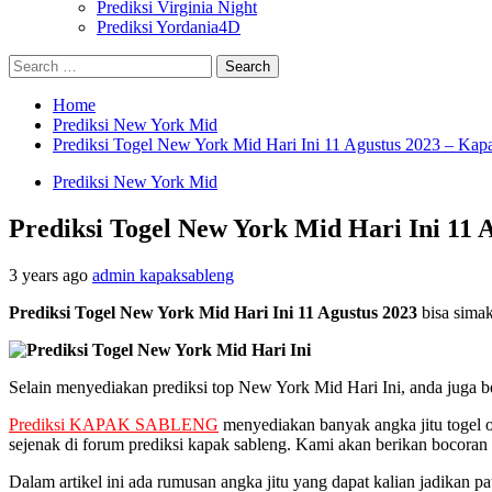
Prediksi Virginia Night
Prediksi Yordania4D
Search
for:
Home
Prediksi New York Mid
Prediksi Togel New York Mid Hari Ini 11 Agustus 2023 – Kap
Prediksi New York Mid
Prediksi Togel New York Mid Hari Ini 11 
3 years ago
admin kapaksableng
Prediksi Togel New York Mid Hari Ini 11 Agustus 2023
bisa simak
Selain menyediakan prediksi top New York Mid Hari Ini, anda juga be
Prediksi KAPAK SABLENG
menyediakan banyak angka jitu togel o
sejenak di forum prediksi kapak sableng. Kami akan berikan bocoran
Dalam artikel ini ada rumusan angka jitu yang dapat kalian jadikan p