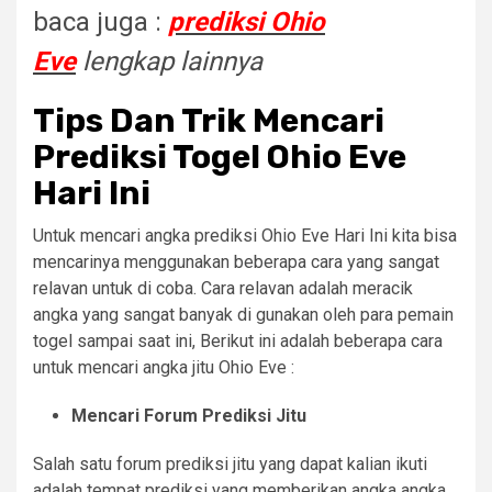
baca juga :
prediksi Ohio
Eve
lengkap lainnya
Tips Dan Trik Mencari
Prediksi Togel Ohio Eve
Hari Ini
Untuk mencari angka prediksi Ohio Eve Hari Ini kita bisa
mencarinya menggunakan beberapa cara yang sangat
relavan untuk di coba. Cara relavan adalah meracik
angka yang sangat banyak di gunakan oleh para pemain
togel sampai saat ini, Berikut ini adalah beberapa cara
untuk mencari angka jitu Ohio Eve :
Mencari Forum Prediksi Jitu
Salah satu forum prediksi jitu yang dapat kalian ikuti
adalah tempat prediksi yang memberikan angka angka