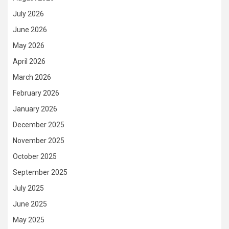
July 2026
June 2026
May 2026
April 2026
March 2026
February 2026
January 2026
December 2025
November 2025
October 2025
September 2025
July 2025
June 2025
May 2025