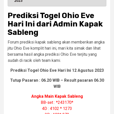
2023
Prediksi Togel Ohio Eve
Hari Ini dari Admin Kapak
Sableng
Forum prediksi kapak sableng akan memberikan angka
jitu Ohio Eve komplit hari ini, mari kita simak dan lihat
bersama hasil angka prediksi Ohio Eve terjitu yang
sudah di racik oleh team kami.
Prediksi Togel Ohio Eve Hari Ini 12 Agustus 2023
Tutup Pasaran : 06.20 WIB – Result pasaran 06.30
WIB
Angka Main Kapak Sableng
BB-set : *243170*
4D : 4102 * 1273