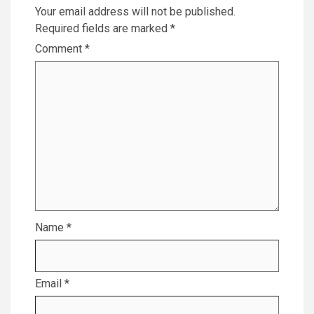
Your email address will not be published.
Required fields are marked
*
Comment
*
Name
*
Email
*