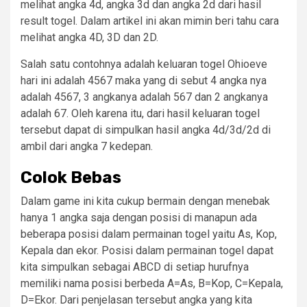
melihat angka 4d, angka 3d dan angka 2d dari hasil
result togel. Dalam artikel ini akan mimin beri tahu cara
melihat angka 4D, 3D dan 2D.
Salah satu contohnya adalah keluaran togel Ohioeve
hari ini adalah 4567 maka yang di sebut 4 angka nya
adalah 4567, 3 angkanya adalah 567 dan 2 angkanya
adalah 67. Oleh karena itu, dari hasil keluaran togel
tersebut dapat di simpulkan hasil angka 4d/3d/2d di
ambil dari angka 7 kedepan.
Colok Bebas
Dalam game ini kita cukup bermain dengan menebak
hanya 1 angka saja dengan posisi di manapun ada
beberapa posisi dalam permainan togel yaitu As, Kop,
Kepala dan ekor. Posisi dalam permainan togel dapat
kita simpulkan sebagai ABCD di setiap hurufnya
memiliki nama posisi berbeda A=As, B=Kop, C=Kepala,
D=Ekor. Dari penjelasan tersebut angka yang kita