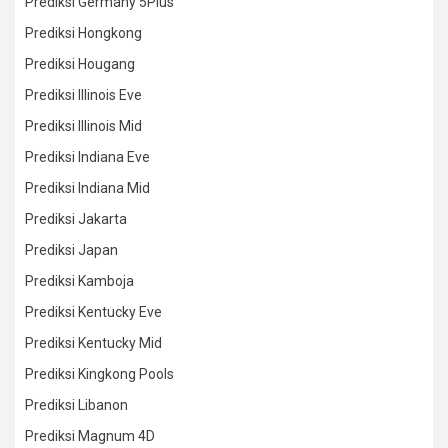
Prediksi Germany 5Plus
Prediksi Hongkong
Prediksi Hougang
Prediksi Illinois Eve
Prediksi Illinois Mid
Prediksi Indiana Eve
Prediksi Indiana Mid
Prediksi Jakarta
Prediksi Japan
Prediksi Kamboja
Prediksi Kentucky Eve
Prediksi Kentucky Mid
Prediksi Kingkong Pools
Prediksi Libanon
Prediksi Magnum 4D