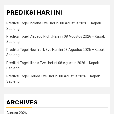
PREDIKSI HARI INI
Prediksi Togel Indiana Eve Hari Ini 08 Agustus 2026 – Kapak
Sableng
Prediksi Togel Chicago Night Hari Ini 08 Agustus 2026 – Kapak
Sableng
Prediksi Togel New York Eve Hari Ini 08 Agustus 2026 – Kapak
Sableng
Prediksi Togel Illinois Eve Hari Ini 08 Agustus 2026 – Kapak
Sableng
Prediksi Togel Florida Eve Hari Ini 08 Agustus 2026 – Kapak
Sableng
ARCHIVES
August 2026