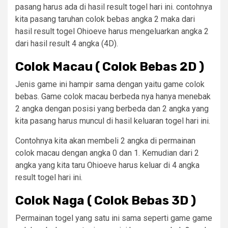
pasang harus ada di hasil result togel hari ini. contohnya
kita pasang taruhan colok bebas angka 2 maka dari
hasil result togel Ohioeve harus mengeluarkan angka 2
dari hasil result 4 angka (4D).
Colok Macau ( Colok Bebas 2D )
Jenis game ini hampir sama dengan yaitu game colok
bebas. Game colok macau berbeda nya hanya menebak
2 angka dengan posisi yang berbeda dan 2 angka yang
kita pasang harus muncul di hasil keluaran togel hari ini.
Contohnya kita akan membeli 2 angka di permainan
colok macau dengan angka 0 dan 1. Kemudian dari 2
angka yang kita taru Ohioeve harus keluar di 4 angka
result togel hari ini.
Colok Naga ( Colok Bebas 3D )
Permainan togel yang satu ini sama seperti game game