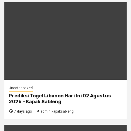
Uncategorized
Prediksi Togel Libanon Hari Ini 02 Agustus
2026 – Kapak Sableng
7 days ago
admin kapaksableng