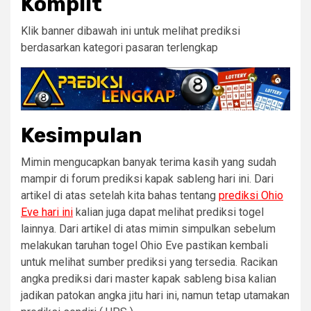
Komplit
Klik banner dibawah ini untuk melihat prediksi
berdasarkan kategori pasaran terlengkap
Kesimpulan
Mimin mengucapkan banyak terima kasih yang sudah
mampir di forum prediksi kapak sableng hari ini. Dari
artikel di atas setelah kita bahas tentang
prediksi Ohio
Eve hari ini
kalian juga dapat melihat prediksi togel
lainnya. Dari artikel di atas mimin simpulkan sebelum
melakukan taruhan togel Ohio Eve pastikan kembali
untuk melihat sumber prediksi yang tersedia. Racikan
angka prediksi dari master kapak sableng bisa kalian
jadikan patokan angka jitu hari ini, namun tetap utamakan