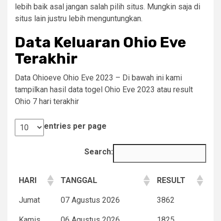
lebih baik asal jangan salah pilih situs. Mungkin saja di
situs lain justru lebih menguntungkan.
Data Keluaran Ohio Eve
Terakhir
Data Ohioeve Ohio Eve 2023 – Di bawah ini kami
tampilkan hasil data togel Ohio Eve 2023 atau result
Ohio 7 hari terakhir
entries per page
Search:
HARI
TANGGAL
RESULT
Jumat
07 Agustus 2026
3862
Kamis
06 Agustus 2026
1825