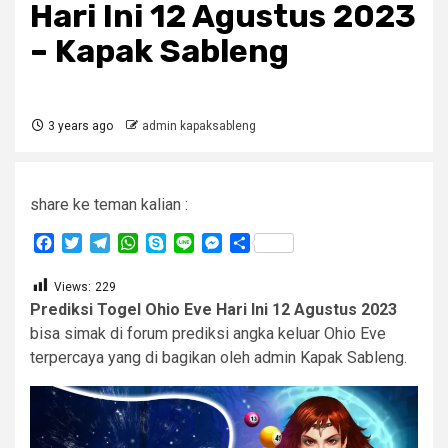
Hari Ini 12 Agustus 2023
– Kapak Sableng
3 years ago
admin kapaksableng
share ke teman kalian :
Facebook
Twitter
Telegram
WhatsApp
Skype
Line
Messenger
Share
Views:
229
Prediksi Togel Ohio Eve Hari Ini 12 Agustus 2023
bisa simak di forum prediksi angka keluar Ohio Eve
terpercaya yang di bagikan oleh admin Kapak Sableng.