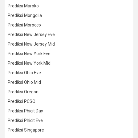
Prediksi Maroko
Prediksi Mongolia
Prediksi Morocco
Prediksi New Jersey Eve
Prediksi New Jersey Mid
Prediksi New York Eve
Prediksi New York Mid
Prediksi Ohio Eve
Prediksi Ohio Mid
Prediksi Oregon
Prediksi PCSO
Prediksi Phicit Day
Prediksi Phicit Eve
Prediksi Singapore