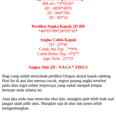
BB-set : *370219*
4D : 4859*4978
3D : 064*746
2D : 86*54
Prediksi Angka Kapak 2D BB
*46*85*89*24*95*45*
Angka Colok Kapak
2D : 23*42
Colok Jitu Top : 7*9*0
Colok Bebas Top : 9*2*7
jaga Twin : 22*33
Angka Shio 2D : NAGA * TIKUS
Bagi yang sudah menyimak prediksi Oregon akurat kapak sableng
Hari Ini di atas dan merasa cocok, segera pasang angka tersebut
pada situs togel online terpercaya yang sudah menjadi tempat
bermain anda selama ini.
Atau jika anda mau mencoba situs lain, mungkin jauh lebih baik asal
jangan salah pilih situs. Mungkin saja di situs lain justru lebih
menguntungkan.