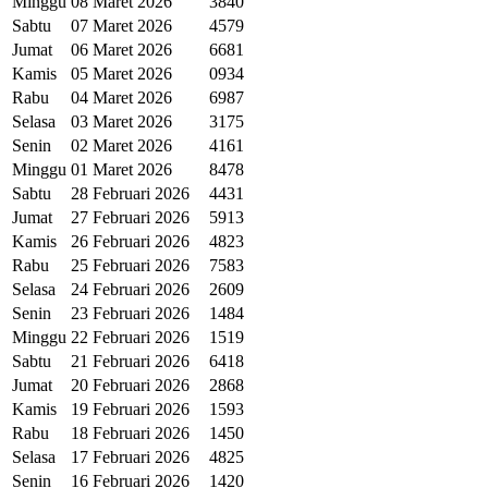
Minggu
08 Maret 2026
3840
Sabtu
07 Maret 2026
4579
Jumat
06 Maret 2026
6681
Kamis
05 Maret 2026
0934
Rabu
04 Maret 2026
6987
Selasa
03 Maret 2026
3175
Senin
02 Maret 2026
4161
Minggu
01 Maret 2026
8478
Sabtu
28 Februari 2026
4431
Jumat
27 Februari 2026
5913
Kamis
26 Februari 2026
4823
Rabu
25 Februari 2026
7583
Selasa
24 Februari 2026
2609
Senin
23 Februari 2026
1484
Minggu
22 Februari 2026
1519
Sabtu
21 Februari 2026
6418
Jumat
20 Februari 2026
2868
Kamis
19 Februari 2026
1593
Rabu
18 Februari 2026
1450
Selasa
17 Februari 2026
4825
Senin
16 Februari 2026
1420