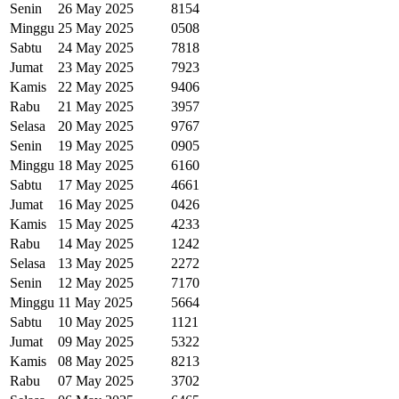
Senin
26 May 2025
8154
Minggu
25 May 2025
0508
Sabtu
24 May 2025
7818
Jumat
23 May 2025
7923
Kamis
22 May 2025
9406
Rabu
21 May 2025
3957
Selasa
20 May 2025
9767
Senin
19 May 2025
0905
Minggu
18 May 2025
6160
Sabtu
17 May 2025
4661
Jumat
16 May 2025
0426
Kamis
15 May 2025
4233
Rabu
14 May 2025
1242
Selasa
13 May 2025
2272
Senin
12 May 2025
7170
Minggu
11 May 2025
5664
Sabtu
10 May 2025
1121
Jumat
09 May 2025
5322
Kamis
08 May 2025
8213
Rabu
07 May 2025
3702