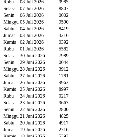
Rabu
08 Juli 2026
9985
Selasa
07 Juli 2026
8807
Senin
06 Juli 2026
0002
Minggu
05 Juli 2026
9590
Sabtu
04 Juli 2026
8419
Jumat
03 Juli 2026
3216
Kamis
02 Juli 2026
0392
Rabu
01 Juli 2026
5582
Selasa
30 Juni 2026
7989
Senin
29 Juni 2026
0044
Minggu
28 Juni 2026
3912
Sabtu
27 Juni 2026
1781
Jumat
26 Juni 2026
9963
Kamis
25 Juni 2026
8997
Rabu
24 Juni 2026
0217
Selasa
23 Juni 2026
9663
Senin
22 Juni 2026
2800
Minggu
21 Juni 2026
4825
Sabtu
20 Juni 2026
4917
Jumat
19 Juni 2026
2716
Kamis
18 Juni 2026
5393