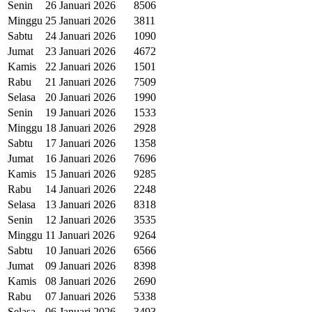
Senin
26 Januari 2026
8506
Minggu
25 Januari 2026
3811
Sabtu
24 Januari 2026
1090
Jumat
23 Januari 2026
4672
Kamis
22 Januari 2026
1501
Rabu
21 Januari 2026
7509
Selasa
20 Januari 2026
1990
Senin
19 Januari 2026
1533
Minggu
18 Januari 2026
2928
Sabtu
17 Januari 2026
1358
Jumat
16 Januari 2026
7696
Kamis
15 Januari 2026
9285
Rabu
14 Januari 2026
2248
Selasa
13 Januari 2026
8318
Senin
12 Januari 2026
3535
Minggu
11 Januari 2026
9264
Sabtu
10 Januari 2026
6566
Jumat
09 Januari 2026
8398
Kamis
08 Januari 2026
2690
Rabu
07 Januari 2026
5338
Selasa
06 Januari 2026
3493