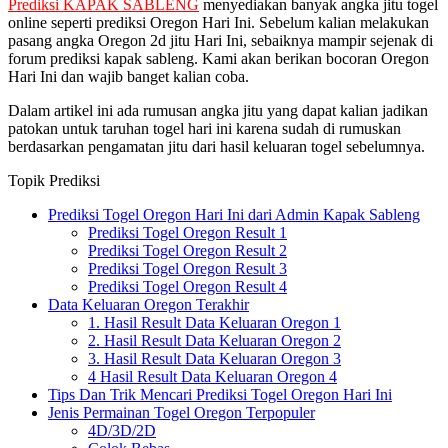
Prediksi KAPAK SABLENG
menyediakan banyak angka jitu togel
online seperti prediksi Oregon Hari Ini. Sebelum kalian melakukan
pasang angka Oregon 2d jitu Hari Ini, sebaiknya mampir sejenak di
forum prediksi kapak sableng. Kami akan berikan bocoran Oregon
Hari Ini dan wajib banget kalian coba.
Dalam artikel ini ada rumusan angka jitu yang dapat kalian jadikan
patokan untuk taruhan togel hari ini karena sudah di rumuskan
berdasarkan pengamatan jitu dari hasil keluaran togel sebelumnya.
Topik Prediksi
Prediksi Togel Oregon Hari Ini dari Admin Kapak Sableng
Prediksi Togel Oregon Result 1
Prediksi Togel Oregon Result 2
Prediksi Togel Oregon Result 3
Prediksi Togel Oregon Result 4
Data Keluaran Oregon Terakhir
1. Hasil Result Data Keluaran Oregon 1
2. Hasil Result Data Keluaran Oregon 2
3. Hasil Result Data Keluaran Oregon 3
4 Hasil Result Data Keluaran Oregon 4
Tips Dan Trik Mencari Prediksi Togel Oregon Hari Ini
Jenis Permainan Togel Oregon Terpopuler
4D/3D/2D