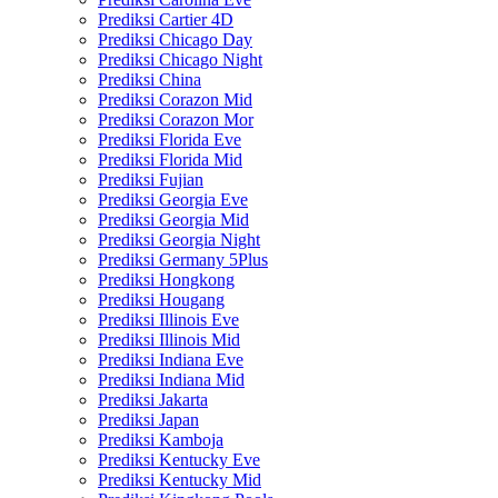
Prediksi Cartier 4D
Prediksi Chicago Day
Prediksi Chicago Night
Prediksi China
Prediksi Corazon Mid
Prediksi Corazon Mor
Prediksi Florida Eve
Prediksi Florida Mid
Prediksi Fujian
Prediksi Georgia Eve
Prediksi Georgia Mid
Prediksi Georgia Night
Prediksi Germany 5Plus
Prediksi Hongkong
Prediksi Hougang
Prediksi Illinois Eve
Prediksi Illinois Mid
Prediksi Indiana Eve
Prediksi Indiana Mid
Prediksi Jakarta
Prediksi Japan
Prediksi Kamboja
Prediksi Kentucky Eve
Prediksi Kentucky Mid