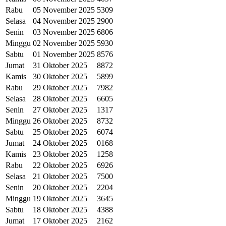
Rabu
05 November 2025
5309
Selasa
04 November 2025
2900
Senin
03 November 2025
6806
Minggu
02 November 2025
5930
Sabtu
01 November 2025
8576
Jumat
31 Oktober 2025
8872
Kamis
30 Oktober 2025
5899
Rabu
29 Oktober 2025
7982
Selasa
28 Oktober 2025
6605
Senin
27 Oktober 2025
1317
Minggu
26 Oktober 2025
8732
Sabtu
25 Oktober 2025
6074
Jumat
24 Oktober 2025
0168
Kamis
23 Oktober 2025
1258
Rabu
22 Oktober 2025
6926
Selasa
21 Oktober 2025
7500
Senin
20 Oktober 2025
2204
Minggu
19 Oktober 2025
3645
Sabtu
18 Oktober 2025
4388
Jumat
17 Oktober 2025
2162