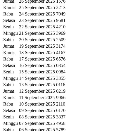
Jumat
26 September 2025
1576
Kamis
25 September 2025
2213
Rabu
24 September 2025
7049
Selasa
23 September 2025
9681
Senin
22 September 2025
4210
Minggu
21 September 2025
3969
Sabtu
20 September 2025
2509
Jumat
19 September 2025
3174
Kamis
18 September 2025
4167
Rabu
17 September 2025
6576
Selasa
16 September 2025
0354
Senin
15 September 2025
0984
Minggu
14 September 2025
3355
Sabtu
13 September 2025
0116
Jumat
12 September 2025
0219
Kamis
11 September 2025
9966
Rabu
10 September 2025
2110
Selasa
09 September 2025
6170
Senin
08 September 2025
3837
Minggu
07 September 2025
4958
Sabtu
06 September 2025
5789