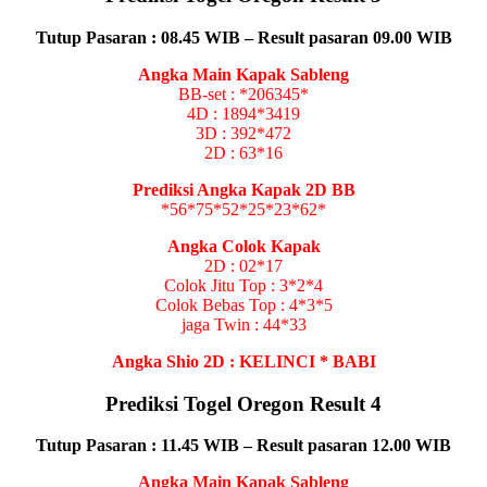
Tutup Pasaran : 08.45 WIB – Result pasaran 09.00 WIB
Angka Main Kapak Sableng
BB-set : *206345*
4D : 1894*3419
3D : 392*472
2D : 63*16
Prediksi Angka Kapak 2D BB
*56*75*52*25*23*62*
Angka Colok Kapak
2D : 02*17
Colok Jitu Top : 3*2*4
Colok Bebas Top : 4*3*5
jaga Twin : 44*33
Angka Shio 2D : KELINCI * BABI
Prediksi Togel Oregon Result 4
Tutup Pasaran : 11.45 WIB – Result pasaran 12.00 WIB
Angka Main Kapak Sableng