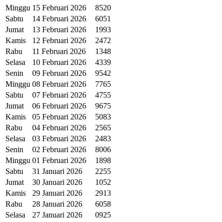
Minggu
15 Februari 2026
8520
Sabtu
14 Februari 2026
6051
Jumat
13 Februari 2026
1993
Kamis
12 Februari 2026
2472
Rabu
11 Februari 2026
1348
Selasa
10 Februari 2026
4339
Senin
09 Februari 2026
9542
Minggu
08 Februari 2026
7765
Sabtu
07 Februari 2026
4755
Jumat
06 Februari 2026
9675
Kamis
05 Februari 2026
5083
Rabu
04 Februari 2026
2565
Selasa
03 Februari 2026
2483
Senin
02 Februari 2026
8006
Minggu
01 Februari 2026
1898
Sabtu
31 Januari 2026
2255
Jumat
30 Januari 2026
1052
Kamis
29 Januari 2026
2913
Rabu
28 Januari 2026
6058
Selasa
27 Januari 2026
0925