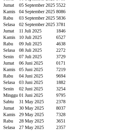
Jumat
05 September 2025
5522
Kamis
04 September 2025
8086
Rabu
03 September 2025
5836
Selasa
02 September 2025
3781
Jumat
11 Juli 2025
1846
Kamis
10 Juli 2025
6527
Rabu
09 Juli 2025
4638
Selasa
08 Juli 2025
2272
Senin
07 Juli 2025
3729
Jumat
06 Juni 2025
0171
Kamis
05 Juni 2025
7219
Rabu
04 Juni 2025
9694
Selasa
03 Juni 2025
1882
Senin
02 Juni 2025
3254
Minggu
01 Juni 2025
9795
Sabtu
31 May 2025
2378
Jumat
30 May 2025
8037
Kamis
29 May 2025
7328
Rabu
28 May 2025
3651
Selasa
27 May 2025
2357