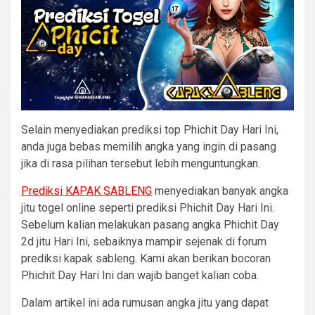
Selain menyediakan prediksi top Phichit Day Hari Ini,
anda juga bebas memilih angka yang ingin di pasang
jika di rasa pilihan tersebut lebih menguntungkan.
Prediksi KAPAK SABLENG
menyediakan banyak angka
jitu togel online seperti prediksi Phichit Day Hari Ini.
Sebelum kalian melakukan pasang angka Phichit Day
2d jitu Hari Ini, sebaiknya mampir sejenak di forum
prediksi kapak sableng. Kami akan berikan bocoran
Phichit Day Hari Ini dan wajib banget kalian coba.
Dalam artikel ini ada rumusan angka jitu yang dapat