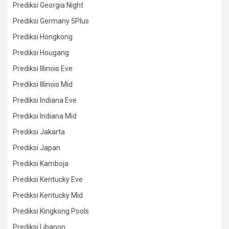
Prediksi Georgia Night
Prediksi Germany 5Plus
Prediksi Hongkong
Prediksi Hougang
Prediksi Illinois Eve
Prediksi Illinois Mid
Prediksi Indiana Eve
Prediksi Indiana Mid
Prediksi Jakarta
Prediksi Japan
Prediksi Kamboja
Prediksi Kentucky Eve
Prediksi Kentucky Mid
Prediksi Kingkong Pools
Prediksi Libanon