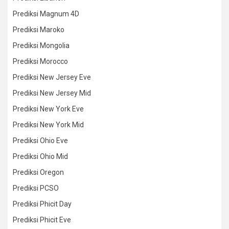
Prediksi Magnum 4D
Prediksi Maroko
Prediksi Mongolia
Prediksi Morocco
Prediksi New Jersey Eve
Prediksi New Jersey Mid
Prediksi New York Eve
Prediksi New York Mid
Prediksi Ohio Eve
Prediksi Ohio Mid
Prediksi Oregon
Prediksi PCSO
Prediksi Phicit Day
Prediksi Phicit Eve