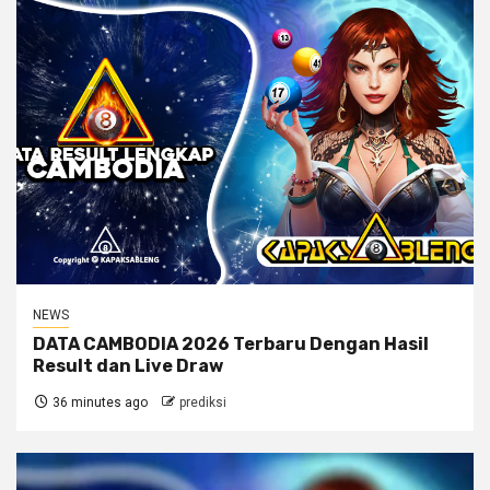
NEWS
DATA CAMBODIA 2026 Terbaru Dengan Hasil
Result dan Live Draw
36 minutes ago
prediksi