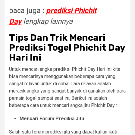
baca juga :
prediksi Phichit
Day
lengkap lainnya
Tips Dan Trik Mencari
Prediksi Togel Phichit Day
Hari Ini
Untuk mencari angka prediksi Phichit Day Hari Ini kita
bisa mencarinya menggunakan beberapa cara yang
sangat relavan untuk di coba. Cara relavan adalah
meracik angka yang sangat banyak di gunakan oleh para
pemain togel sampai saat ini, Berikut ini adalah
beberapa cara untuk mencari angka jitu Phichit Day :
Mencari Forum Prediksi Jitu
Salah satu forum prediksi jitu yang dapat kalian ikuti