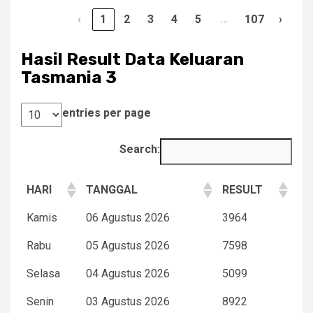
…
‹
1
2
3
4
5
107
›
Hasil Result Data Keluaran
Tasmania 3
entries per page
Search:
HARI
TANGGAL
RESULT
Kamis
06 Agustus 2026
3964
Rabu
05 Agustus 2026
7598
Selasa
04 Agustus 2026
5099
Senin
03 Agustus 2026
8922