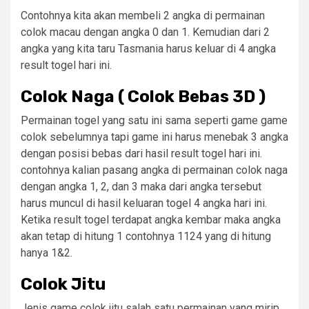
Contohnya kita akan membeli 2 angka di permainan
colok macau dengan angka 0 dan 1. Kemudian dari 2
angka yang kita taru Tasmania harus keluar di 4 angka
result togel hari ini.
Colok Naga ( Colok Bebas 3D )
Permainan togel yang satu ini sama seperti game game
colok sebelumnya tapi game ini harus menebak 3 angka
dengan posisi bebas dari hasil result togel hari ini.
contohnya kalian pasang angka di permainan colok naga
dengan angka 1, 2, dan 3 maka dari angka tersebut
harus muncul di hasil keluaran togel 4 angka hari ini.
Ketika result togel terdapat angka kembar maka angka
akan tetap di hitung 1 contohnya 1124 yang di hitung
hanya 1&2.
Colok Jitu
Jenis game colok jitu salah satu permainan yang mirip