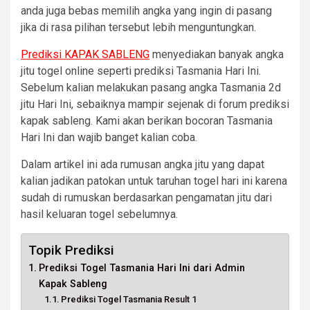
anda juga bebas memilih angka yang ingin di pasang
jika di rasa pilihan tersebut lebih menguntungkan.
Prediksi KAPAK SABLENG
menyediakan banyak angka
jitu togel online seperti prediksi Tasmania Hari Ini.
Sebelum kalian melakukan pasang angka Tasmania 2d
jitu Hari Ini, sebaiknya mampir sejenak di forum prediksi
kapak sableng. Kami akan berikan bocoran Tasmania
Hari Ini dan wajib banget kalian coba.
Dalam artikel ini ada rumusan angka jitu yang dapat
kalian jadikan patokan untuk taruhan togel hari ini karena
sudah di rumuskan berdasarkan pengamatan jitu dari
hasil keluaran togel sebelumnya.
Topik Prediksi
Prediksi Togel Tasmania Hari Ini dari Admin
Kapak Sableng
Prediksi Togel Tasmania Result 1