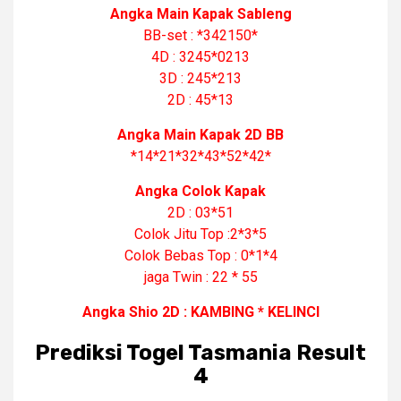
Angka Main Kapak Sableng
BB-set : *342150*
4D : 3245*0213
3D : 245*213
2D : 45*13
Angka Main Kapak 2D BB
*14*21*32*43*52*42*
Angka Colok Kapak
2D : 03*51
Colok Jitu Top :2*3*5
Colok Bebas Top : 0*1*4
jaga Twin : 22 * 55
Angka Shio 2D : KAMBING * KELINCI
Prediksi Togel Tasmania Result
4