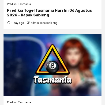
Prediksi Tasmania
Prediksi Togel Tasmania Hari Ini 06 Agustus
2026 – Kapak Sableng
1 day ago
admin kapaksableng
Prediksi Tasmania