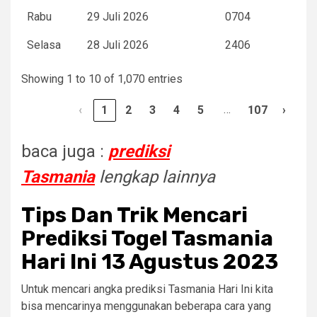
Rabu
29 Juli 2026
0704
Selasa
28 Juli 2026
2406
Showing 1 to 10 of 1,070 entries
…
‹
1
2
3
4
5
107
›
baca juga :
prediksi
Tasmania
lengkap lainnya
Tips Dan Trik Mencari
Prediksi Togel Tasmania
Hari Ini 13 Agustus 2023
Untuk mencari angka prediksi Tasmania Hari Ini kita
bisa mencarinya menggunakan beberapa cara yang