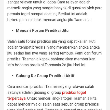
sangat relavan untuk di coba. Cara relavan adalah
meracik angka yang sangat banyak di gunakan oleh para
pemain togel sampai saat ini, Berikut ini adalah
beberapa cara untuk mencari angka jitu Tasmania :
Mencari Forum Prediksi Jitu
Salah satu forum prediksi jitu yang dapat kalian ikuti
adalah tempat prediksi yang memberikan angka angka
jitu setiap hari nya yang sering tembus. Kami dari forum
prediksi Tasmania kapak sableng akan memberikan
info bocoran prediksi Tasmania 2d jitu Hari Ini.
Gabung Ke Group Prediksi Aktif
Cara mencari prediksi Tasmania yang relavan salah
satunya adalah gabung di group
prediksi togel
terpercaya
. Untuk mencari angka togel Tasmania kita
dapat mencarinya di salah satu sebuah group prediksi