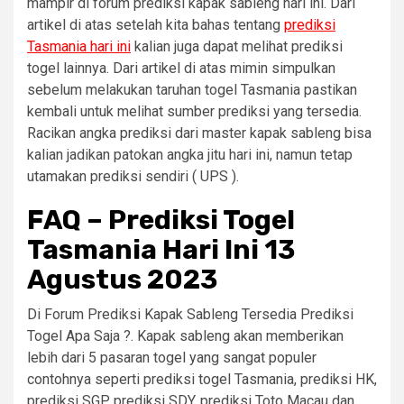
mampir di forum prediksi kapak sableng hari ini. Dari
artikel di atas setelah kita bahas tentang
prediksi
Tasmania hari ini
kalian juga dapat melihat prediksi
togel lainnya. Dari artikel di atas mimin simpulkan
sebelum melakukan taruhan togel Tasmania pastikan
kembali untuk melihat sumber prediksi yang tersedia.
Racikan angka prediksi dari master kapak sableng bisa
kalian jadikan patokan angka jitu hari ini, namun tetap
utamakan prediksi sendiri ( UPS ).
FAQ – Prediksi Togel
Tasmania Hari Ini 13
Agustus 2023
Di Forum Prediksi Kapak Sableng Tersedia Prediksi
Togel Apa Saja ?. Kapak sableng akan memberikan
lebih dari 5 pasaran togel yang sangat populer
contohnya seperti prediksi togel Tasmania, prediksi HK,
prediksi SGP, prediksi SDY, prediksi Toto Macau dan