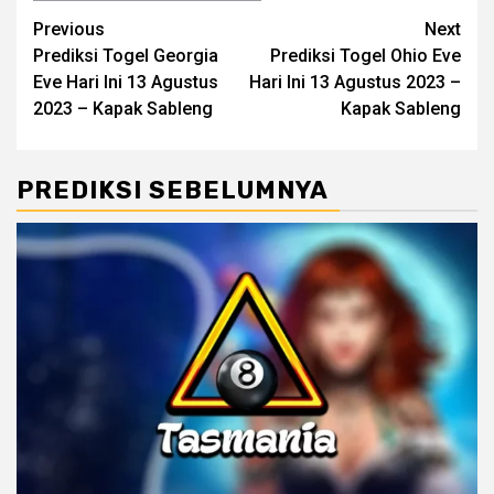
Post
Previous
Next
Prediksi Togel Georgia
Prediksi Togel Ohio Eve
navigation
Eve Hari Ini 13 Agustus
Hari Ini 13 Agustus 2023 –
2023 – Kapak Sableng
Kapak Sableng
PREDIKSI SEBELUMNYA