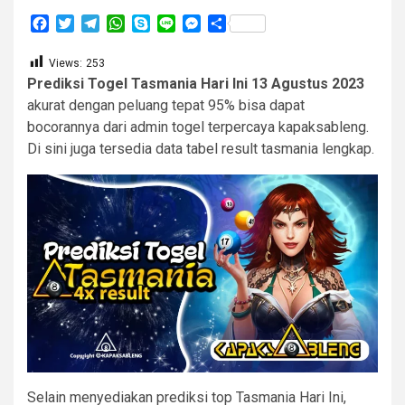
Facebook
Twitter
Telegram
WhatsApp
Skype
Line
Messenger
Share
Views:
253
Prediksi Togel Tasmania Hari Ini 13 Agustus 2023
akurat dengan peluang tepat 95% bisa dapat
bocorannya dari admin togel terpercaya kapaksableng.
Di sini juga tersedia data tabel result tasmania lengkap.
Selain menyediakan prediksi top Tasmania Hari Ini,