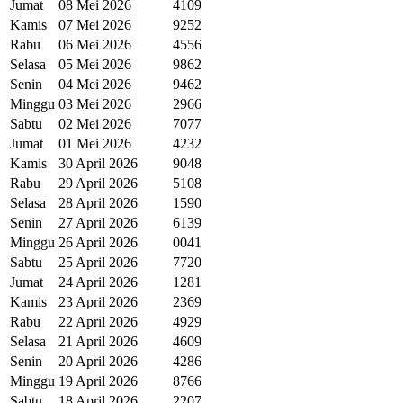
Jumat
08 Mei 2026
4109
Kamis
07 Mei 2026
9252
Rabu
06 Mei 2026
4556
Selasa
05 Mei 2026
9862
Senin
04 Mei 2026
9462
Minggu
03 Mei 2026
2966
Sabtu
02 Mei 2026
7077
Jumat
01 Mei 2026
4232
Kamis
30 April 2026
9048
Rabu
29 April 2026
5108
Selasa
28 April 2026
1590
Senin
27 April 2026
6139
Minggu
26 April 2026
0041
Sabtu
25 April 2026
7720
Jumat
24 April 2026
1281
Kamis
23 April 2026
2369
Rabu
22 April 2026
4929
Selasa
21 April 2026
4609
Senin
20 April 2026
4286
Minggu
19 April 2026
8766
Sabtu
18 April 2026
2207