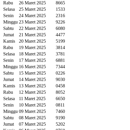
Rabu
26 Maret 2025
8665
Selasa
25 Maret 2025
1533
Senin
24 Maret 2025
2316
Minggu
23 Maret 2025
9226
Sabtu
22 Maret 2025
6080
Jumat
21 Maret 2025
4477
Kamis
20 Maret 2025
5199
Rabu
19 Maret 2025
3814
Selasa
18 Maret 2025
3781
Senin
17 Maret 2025
6881
Minggu
16 Maret 2025
7344
Sabtu
15 Maret 2025
0226
Jumat
14 Maret 2025
9030
Kamis
13 Maret 2025
0458
Rabu
12 Maret 2025
8052
Selasa
11 Maret 2025
6650
Senin
10 Maret 2025
0811
Minggu
09 Maret 2025
7460
Sabtu
08 Maret 2025
9190
Jumat
07 Maret 2025
5202