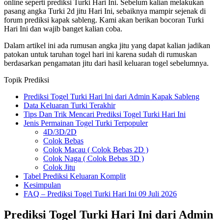
online seperti prediksi Turki Hari Ini. Sebelum kalian melakukan
pasang angka Turki 2d jitu Hari Ini, sebaiknya mampir sejenak di
forum prediksi kapak sableng. Kami akan berikan bocoran Turki
Hari Ini dan wajib banget kalian coba.
Dalam artikel ini ada rumusan angka jitu yang dapat kalian jadikan
patokan untuk taruhan togel hari ini karena sudah di rumuskan
berdasarkan pengamatan jitu dari hasil keluaran togel sebelumnya.
Topik Prediksi
Prediksi Togel Turki Hari Ini dari Admin Kapak Sableng
Data Keluaran Turki Terakhir
Tips Dan Trik Mencari Prediksi Togel Turki Hari Ini
Jenis Permainan Togel Turki Terpopuler
4D/3D/2D
Colok Bebas
Colok Macau ( Colok Bebas 2D )
Colok Naga ( Colok Bebas 3D )
Colok Jitu
Tabel Prediksi Keluaran Komplit
Kesimpulan
FAQ – Prediksi Togel Turki Hari Ini 09 Juli 2026
Prediksi Togel Turki Hari Ini dari Admin