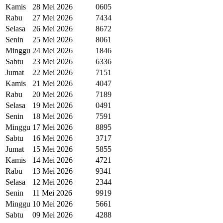
Kamis
28 Mei 2026
0605
Rabu
27 Mei 2026
7434
Selasa
26 Mei 2026
8672
Senin
25 Mei 2026
8061
Minggu
24 Mei 2026
1846
Sabtu
23 Mei 2026
6336
Jumat
22 Mei 2026
7151
Kamis
21 Mei 2026
4047
Rabu
20 Mei 2026
7189
Selasa
19 Mei 2026
0491
Senin
18 Mei 2026
7591
Minggu
17 Mei 2026
8895
Sabtu
16 Mei 2026
3717
Jumat
15 Mei 2026
5855
Kamis
14 Mei 2026
4721
Rabu
13 Mei 2026
9341
Selasa
12 Mei 2026
2344
Senin
11 Mei 2026
9919
Minggu
10 Mei 2026
5661
Sabtu
09 Mei 2026
4288