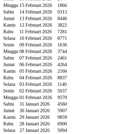
Minggu
15 Februari 2026
1866
Sabtu
14 Februari 2026
0313
Jumat
13 Februari 2026
8446
Kamis
12 Februari 2026
3822
Rabu
11 Februari 2026
7281
Selasa
10 Februari 2026
8771
Senin
09 Februari 2026
1636
Minggu
08 Februari 2026
3744
Sabtu
07 Februari 2026
2461
Jumat
06 Februari 2026
4264
Kamis
05 Februari 2026
2166
Rabu
04 Februari 2026
8837
Selasa
03 Februari 2026
1140
Senin
02 Februari 2026
5037
Minggu
01 Februari 2026
9570
Sabtu
31 Januari 2026
4560
Jumat
30 Januari 2026
5907
Kamis
29 Januari 2026
9859
Rabu
28 Januari 2026
6900
Selasa
27 Januari 2026
5094