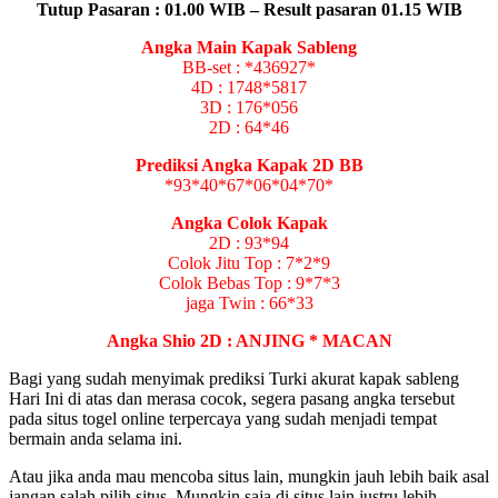
Tutup Pasaran : 01.00 WIB – Result pasaran 01.15 WIB
Angka Main Kapak Sableng
BB-set : *436927*
4D : 1748*5817
3D : 176*056
2D : 64*46
Prediksi Angka Kapak 2D BB
*93*40*67*06*04*70*
Angka Colok Kapak
2D : 93*94
Colok Jitu Top : 7*2*9
Colok Bebas Top : 9*7*3
jaga Twin : 66*33
Angka Shio 2D : ANJING * MACAN
Bagi yang sudah menyimak prediksi Turki akurat kapak sableng
Hari Ini di atas dan merasa cocok, segera pasang angka tersebut
pada situs togel online terpercaya yang sudah menjadi tempat
bermain anda selama ini.
Atau jika anda mau mencoba situs lain, mungkin jauh lebih baik asal
jangan salah pilih situs. Mungkin saja di situs lain justru lebih