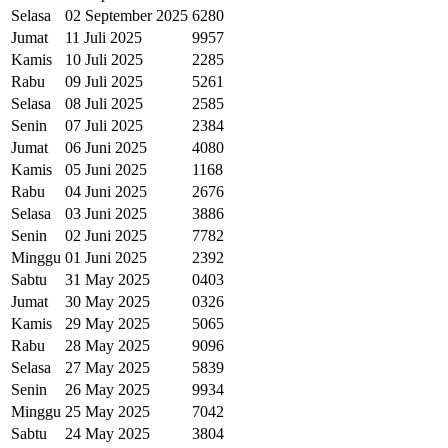
Selasa
02 September 2025
6280
Jumat
11 Juli 2025
9957
Kamis
10 Juli 2025
2285
Rabu
09 Juli 2025
5261
Selasa
08 Juli 2025
2585
Senin
07 Juli 2025
2384
Jumat
06 Juni 2025
4080
Kamis
05 Juni 2025
1168
Rabu
04 Juni 2025
2676
Selasa
03 Juni 2025
3886
Senin
02 Juni 2025
7782
Minggu
01 Juni 2025
2392
Sabtu
31 May 2025
0403
Jumat
30 May 2025
0326
Kamis
29 May 2025
5065
Rabu
28 May 2025
9096
Selasa
27 May 2025
5839
Senin
26 May 2025
9934
Minggu
25 May 2025
7042
Sabtu
24 May 2025
3804