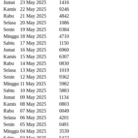
Jumat
23 May 2025
1416
Kamis
22 May 2025
9246
Rabu
21 May 2025
4842
Selasa
20 May 2025
1086
Senin
19 May 2025
0384
Minggu
18 May 2025
4710
Sabtu
17 May 2025
1150
Jumat
16 May 2025
6960
Kamis
15 May 2025
6307
Rabu
14 May 2025
0830
Selasa
13 May 2025
1019
Senin
12 May 2025
9362
Minggu
11 May 2025
5982
Sabtu
10 May 2025
5883
Jumat
09 May 2025
1134
Kamis
08 May 2025
0803
Rabu
07 May 2025
0049
Selasa
06 May 2025
4201
Senin
05 May 2025
0491
Minggu
04 May 2025
3539
Sabtu
03 May 2025
5422