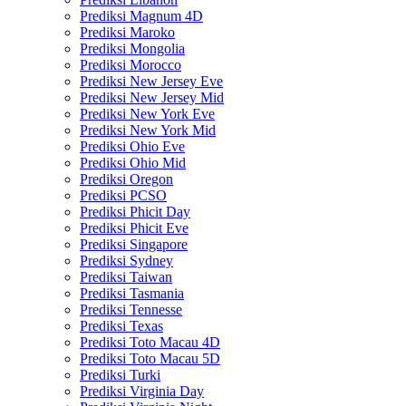
Prediksi Magnum 4D
Prediksi Maroko
Prediksi Mongolia
Prediksi Morocco
Prediksi New Jersey Eve
Prediksi New Jersey Mid
Prediksi New York Eve
Prediksi New York Mid
Prediksi Ohio Eve
Prediksi Ohio Mid
Prediksi Oregon
Prediksi PCSO
Prediksi Phicit Day
Prediksi Phicit Eve
Prediksi Singapore
Prediksi Sydney
Prediksi Taiwan
Prediksi Tasmania
Prediksi Tennesse
Prediksi Texas
Prediksi Toto Macau 4D
Prediksi Toto Macau 5D
Prediksi Turki
Prediksi Virginia Day