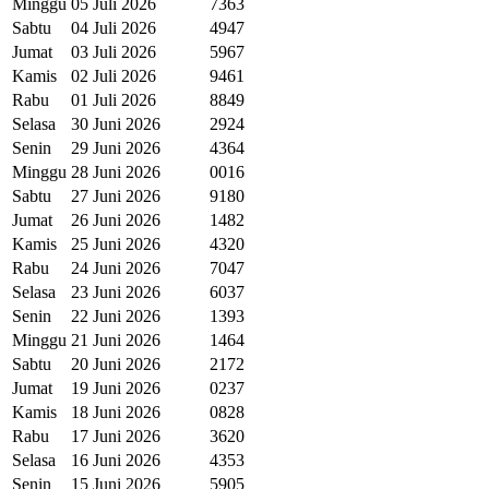
Minggu
05 Juli 2026
7363
Sabtu
04 Juli 2026
4947
Jumat
03 Juli 2026
5967
Kamis
02 Juli 2026
9461
Rabu
01 Juli 2026
8849
Selasa
30 Juni 2026
2924
Senin
29 Juni 2026
4364
Minggu
28 Juni 2026
0016
Sabtu
27 Juni 2026
9180
Jumat
26 Juni 2026
1482
Kamis
25 Juni 2026
4320
Rabu
24 Juni 2026
7047
Selasa
23 Juni 2026
6037
Senin
22 Juni 2026
1393
Minggu
21 Juni 2026
1464
Sabtu
20 Juni 2026
2172
Jumat
19 Juni 2026
0237
Kamis
18 Juni 2026
0828
Rabu
17 Juni 2026
3620
Selasa
16 Juni 2026
4353
Senin
15 Juni 2026
5905