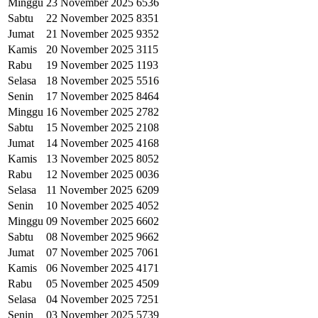
Minggu
23 November 2025
6536
Sabtu
22 November 2025
8351
Jumat
21 November 2025
9352
Kamis
20 November 2025
3115
Rabu
19 November 2025
1193
Selasa
18 November 2025
5516
Senin
17 November 2025
8464
Minggu
16 November 2025
2782
Sabtu
15 November 2025
2108
Jumat
14 November 2025
4168
Kamis
13 November 2025
8052
Rabu
12 November 2025
0036
Selasa
11 November 2025
6209
Senin
10 November 2025
4052
Minggu
09 November 2025
6602
Sabtu
08 November 2025
9662
Jumat
07 November 2025
7061
Kamis
06 November 2025
4171
Rabu
05 November 2025
4509
Selasa
04 November 2025
7251
Senin
03 November 2025
5739