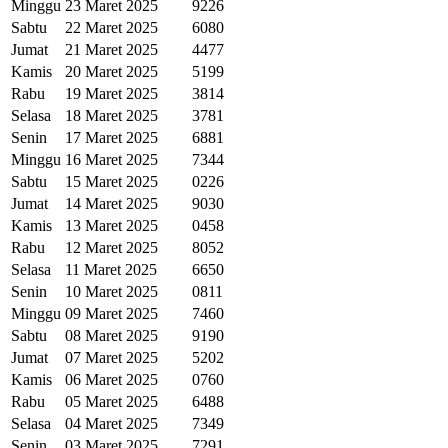
Minggu
23 Maret 2025
9226
Sabtu
22 Maret 2025
6080
Jumat
21 Maret 2025
4477
Kamis
20 Maret 2025
5199
Rabu
19 Maret 2025
3814
Selasa
18 Maret 2025
3781
Senin
17 Maret 2025
6881
Minggu
16 Maret 2025
7344
Sabtu
15 Maret 2025
0226
Jumat
14 Maret 2025
9030
Kamis
13 Maret 2025
0458
Rabu
12 Maret 2025
8052
Selasa
11 Maret 2025
6650
Senin
10 Maret 2025
0811
Minggu
09 Maret 2025
7460
Sabtu
08 Maret 2025
9190
Jumat
07 Maret 2025
5202
Kamis
06 Maret 2025
0760
Rabu
05 Maret 2025
6488
Selasa
04 Maret 2025
7349
Senin
03 Maret 2025
7291