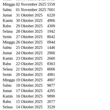
Minggu
02 November 2025
5559
Sabtu
01 November 2025
7001
Jumat
31 Oktober 2025
6220
Kamis
30 Oktober 2025
4906
Rabu
29 Oktober 2025
4309
Selasa
28 Oktober 2025
1942
Senin
27 Oktober 2025
8042
Minggu
26 Oktober 2025
0944
Sabtu
25 Oktober 2025
1446
Jumat
24 Oktober 2025
2906
Kamis
23 Oktober 2025
2660
Rabu
22 Oktober 2025
8363
Selasa
21 Oktober 2025
8006
Senin
20 Oktober 2025
4981
Minggu
19 Oktober 2025
4907
Sabtu
18 Oktober 2025
9877
Jumat
17 Oktober 2025
4295
Kamis
16 Oktober 2025
9890
Rabu
15 Oktober 2025
2077
Selasa
14 Oktober 2025
3529