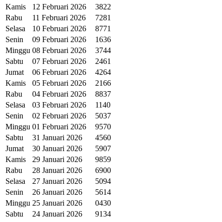
Kamis
12 Februari 2026
3822
Rabu
11 Februari 2026
7281
Selasa
10 Februari 2026
8771
Senin
09 Februari 2026
1636
Minggu
08 Februari 2026
3744
Sabtu
07 Februari 2026
2461
Jumat
06 Februari 2026
4264
Kamis
05 Februari 2026
2166
Rabu
04 Februari 2026
8837
Selasa
03 Februari 2026
1140
Senin
02 Februari 2026
5037
Minggu
01 Februari 2026
9570
Sabtu
31 Januari 2026
4560
Jumat
30 Januari 2026
5907
Kamis
29 Januari 2026
9859
Rabu
28 Januari 2026
6900
Selasa
27 Januari 2026
5094
Senin
26 Januari 2026
5614
Minggu
25 Januari 2026
0430
Sabtu
24 Januari 2026
9134