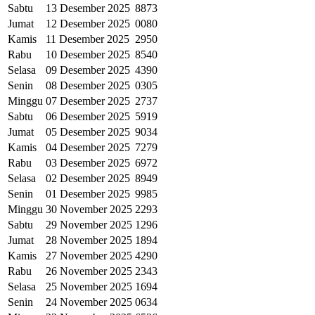
Sabtu
13 Desember 2025
8873
Jumat
12 Desember 2025
0080
Kamis
11 Desember 2025
2950
Rabu
10 Desember 2025
8540
Selasa
09 Desember 2025
4390
Senin
08 Desember 2025
0305
Minggu
07 Desember 2025
2737
Sabtu
06 Desember 2025
5919
Jumat
05 Desember 2025
9034
Kamis
04 Desember 2025
7279
Rabu
03 Desember 2025
6972
Selasa
02 Desember 2025
8949
Senin
01 Desember 2025
9985
Minggu
30 November 2025
2293
Sabtu
29 November 2025
1296
Jumat
28 November 2025
1894
Kamis
27 November 2025
4290
Rabu
26 November 2025
2343
Selasa
25 November 2025
1694
Senin
24 November 2025
0634