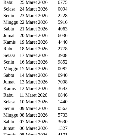
Rabu
25 Maret 2026
6775
Selasa
24 Maret 2026
0094
Senin
23 Maret 2026
2228
Minggu
22 Maret 2026
5916
Sabtu
21 Maret 2026
4063
Jumat
20 Maret 2026
6036
Kamis
19 Maret 2026
4440
Rabu
18 Maret 2026
2778
Selasa
17 Maret 2026
3908
Senin
16 Maret 2026
9852
Minggu
15 Maret 2026
0082
Sabtu
14 Maret 2026
0940
Jumat
13 Maret 2026
7008
Kamis
12 Maret 2026
3693
Rabu
11 Maret 2026
0846
Selasa
10 Maret 2026
1440
Senin
09 Maret 2026
0563
Minggu
08 Maret 2026
5733
Sabtu
07 Maret 2026
3630
Jumat
06 Maret 2026
1327
Kamis
05 Maret 2026
4171