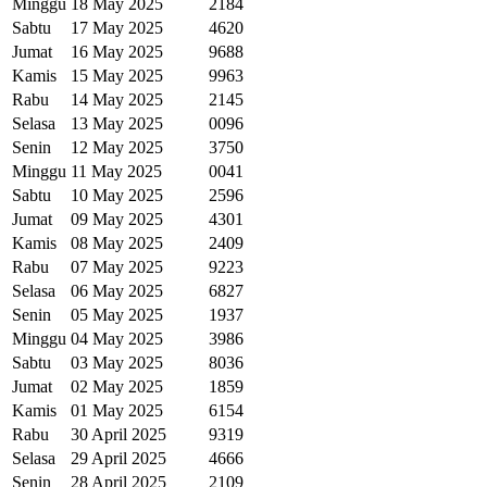
Minggu
18 May 2025
2184
Sabtu
17 May 2025
4620
Jumat
16 May 2025
9688
Kamis
15 May 2025
9963
Rabu
14 May 2025
2145
Selasa
13 May 2025
0096
Senin
12 May 2025
3750
Minggu
11 May 2025
0041
Sabtu
10 May 2025
2596
Jumat
09 May 2025
4301
Kamis
08 May 2025
2409
Rabu
07 May 2025
9223
Selasa
06 May 2025
6827
Senin
05 May 2025
1937
Minggu
04 May 2025
3986
Sabtu
03 May 2025
8036
Jumat
02 May 2025
1859
Kamis
01 May 2025
6154
Rabu
30 April 2025
9319
Selasa
29 April 2025
4666
Senin
28 April 2025
2109