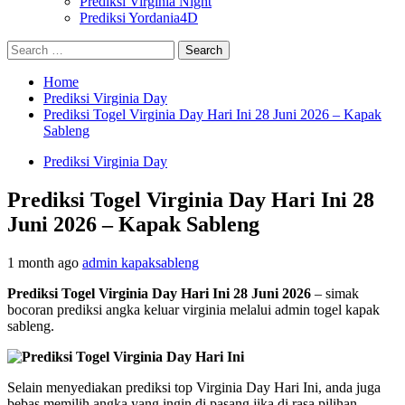
Prediksi Virginia Night
Prediksi Yordania4D
Search
for:
Home
Prediksi Virginia Day
Prediksi Togel Virginia Day Hari Ini 28 Juni 2026 – Kapak
Sableng
Prediksi Virginia Day
Prediksi Togel Virginia Day Hari Ini 28
Juni 2026 – Kapak Sableng
1 month ago
admin kapaksableng
Prediksi Togel Virginia Day Hari Ini 28 Juni 2026
– simak
bocoran prediksi angka keluar virginia melalui admin togel kapak
sableng.
Selain menyediakan prediksi top Virginia Day Hari Ini, anda juga
bebas memilih angka yang ingin di pasang jika di rasa pilihan