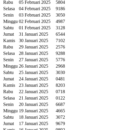
Rabu
05 Februari 2025
5804
Selasa
04 Februari 2025
9186
Senin
03 Februari 2025
3050
Minggu
02 Februari 2025
4987
Sabtu
01 Februari 2025
3128
Jumat
31 Januari 2025
6544
Kamis
30 Januari 2025
7102
Rabu
29 Januari 2025
2576
Selasa
28 Januari 2025
9288
Senin
27 Januari 2025
5776
Minggu
26 Januari 2025
2968
Sabtu
25 Januari 2025
3030
Jumat
24 Januari 2025
0481
Kamis
23 Januari 2025
8203
Rabu
22 Januari 2025
0718
Selasa
21 Januari 2025
0122
Senin
20 Januari 2025
6687
Minggu
19 Januari 2025
4665
Sabtu
18 Januari 2025
3072
Jumat
17 Januari 2025
9679
Kamis
16 Januari 2025
9892