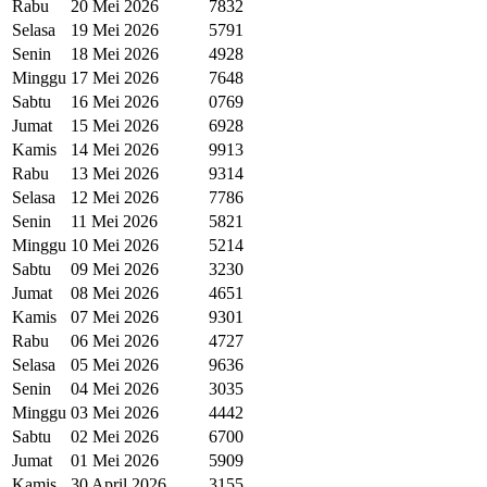
Rabu
20 Mei 2026
7832
Selasa
19 Mei 2026
5791
Senin
18 Mei 2026
4928
Minggu
17 Mei 2026
7648
Sabtu
16 Mei 2026
0769
Jumat
15 Mei 2026
6928
Kamis
14 Mei 2026
9913
Rabu
13 Mei 2026
9314
Selasa
12 Mei 2026
7786
Senin
11 Mei 2026
5821
Minggu
10 Mei 2026
5214
Sabtu
09 Mei 2026
3230
Jumat
08 Mei 2026
4651
Kamis
07 Mei 2026
9301
Rabu
06 Mei 2026
4727
Selasa
05 Mei 2026
9636
Senin
04 Mei 2026
3035
Minggu
03 Mei 2026
4442
Sabtu
02 Mei 2026
6700
Jumat
01 Mei 2026
5909
Kamis
30 April 2026
3155