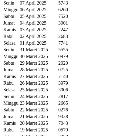
Senin
07 April 2025
5743
Minggu
06 April 2025
6260
Sabtu
05 April 2025
7520
Jumat
04 April 2025
3001
Kamis
03 April 2025
2247
Rabu
02 April 2025
2683
Selasa
01 April 2025
7741
Senin
31 Maret 2025
5555
Minggu
30 Maret 2025
0979
Sabtu
29 Maret 2025
2020
Jumat
28 Maret 2025
0725
Kamis
27 Maret 2025
7140
Rabu
26 Maret 2025
3979
Selasa
25 Maret 2025
3906
Senin
24 Maret 2025
2817
Minggu
23 Maret 2025
2665
Sabtu
22 Maret 2025
0276
Jumat
21 Maret 2025
9328
Kamis
20 Maret 2025
7043
Rabu
19 Maret 2025
0579