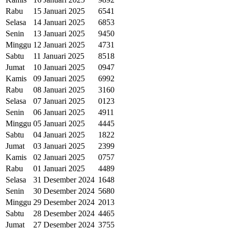
Rabu
15 Januari 2025
6541
Selasa
14 Januari 2025
6853
Senin
13 Januari 2025
9450
Minggu
12 Januari 2025
4731
Sabtu
11 Januari 2025
8518
Jumat
10 Januari 2025
0947
Kamis
09 Januari 2025
6992
Rabu
08 Januari 2025
3160
Selasa
07 Januari 2025
0123
Senin
06 Januari 2025
4911
Minggu
05 Januari 2025
4445
Sabtu
04 Januari 2025
1822
Jumat
03 Januari 2025
2399
Kamis
02 Januari 2025
0757
Rabu
01 Januari 2025
4489
Selasa
31 Desember 2024
1648
Senin
30 Desember 2024
5680
Minggu
29 Desember 2024
2013
Sabtu
28 Desember 2024
4465
Jumat
27 Desember 2024
3755