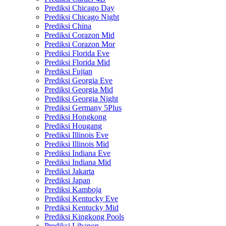
Prediksi Chicago Day
Prediksi Chicago Night
Prediksi China
Prediksi Corazon Mid
Prediksi Corazon Mor
Prediksi Florida Eve
Prediksi Florida Mid
Prediksi Fujian
Prediksi Georgia Eve
Prediksi Georgia Mid
Prediksi Georgia Night
Prediksi Germany 5Plus
Prediksi Hongkong
Prediksi Hougang
Prediksi Illinois Eve
Prediksi Illinois Mid
Prediksi Indiana Eve
Prediksi Indiana Mid
Prediksi Jakarta
Prediksi Japan
Prediksi Kamboja
Prediksi Kentucky Eve
Prediksi Kentucky Mid
Prediksi Kingkong Pools
Prediksi Libanon