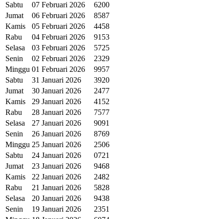
Sabtu
07 Februari 2026
6200
Jumat
06 Februari 2026
8587
Kamis
05 Februari 2026
4458
Rabu
04 Februari 2026
9153
Selasa
03 Februari 2026
5725
Senin
02 Februari 2026
2329
Minggu
01 Februari 2026
9957
Sabtu
31 Januari 2026
3920
Jumat
30 Januari 2026
2477
Kamis
29 Januari 2026
4152
Rabu
28 Januari 2026
7577
Selasa
27 Januari 2026
9091
Senin
26 Januari 2026
8769
Minggu
25 Januari 2026
2506
Sabtu
24 Januari 2026
0721
Jumat
23 Januari 2026
9468
Kamis
22 Januari 2026
2482
Rabu
21 Januari 2026
5828
Selasa
20 Januari 2026
9438
Senin
19 Januari 2026
2351