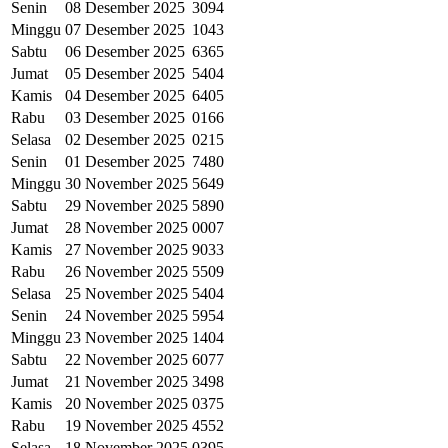
Senin
08 Desember 2025
3094
Minggu
07 Desember 2025
1043
Sabtu
06 Desember 2025
6365
Jumat
05 Desember 2025
5404
Kamis
04 Desember 2025
6405
Rabu
03 Desember 2025
0166
Selasa
02 Desember 2025
0215
Senin
01 Desember 2025
7480
Minggu
30 November 2025
5649
Sabtu
29 November 2025
5890
Jumat
28 November 2025
0007
Kamis
27 November 2025
9033
Rabu
26 November 2025
5509
Selasa
25 November 2025
5404
Senin
24 November 2025
5954
Minggu
23 November 2025
1404
Sabtu
22 November 2025
6077
Jumat
21 November 2025
3498
Kamis
20 November 2025
0375
Rabu
19 November 2025
4552
Selasa
18 November 2025
0395