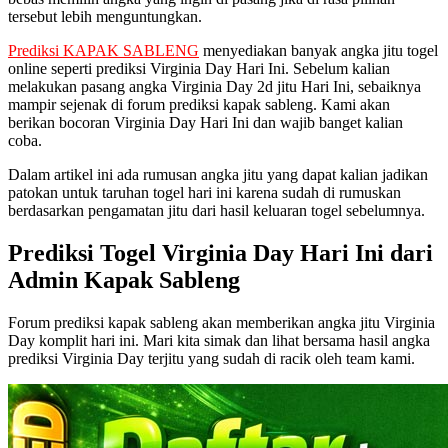
tersebut lebih menguntungkan.
Prediksi KAPAK SABLENG
menyediakan banyak angka jitu togel
online seperti prediksi Virginia Day Hari Ini. Sebelum kalian
melakukan pasang angka Virginia Day 2d jitu Hari Ini, sebaiknya
mampir sejenak di forum prediksi kapak sableng. Kami akan
berikan bocoran Virginia Day Hari Ini dan wajib banget kalian
coba.
Dalam artikel ini ada rumusan angka jitu yang dapat kalian jadikan
patokan untuk taruhan togel hari ini karena sudah di rumuskan
berdasarkan pengamatan jitu dari hasil keluaran togel sebelumnya.
Prediksi Togel Virginia Day Hari Ini dari
Admin Kapak Sableng
Forum prediksi kapak sableng akan memberikan angka jitu Virginia
Day komplit hari ini. Mari kita simak dan lihat bersama hasil angka
prediksi Virginia Day terjitu yang sudah di racik oleh team kami.