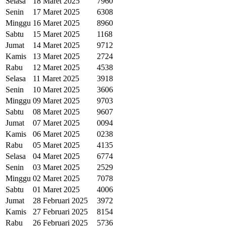
Selasa
18 Maret 2025
7960
Senin
17 Maret 2025
6308
Minggu
16 Maret 2025
8960
Sabtu
15 Maret 2025
1168
Jumat
14 Maret 2025
9712
Kamis
13 Maret 2025
2724
Rabu
12 Maret 2025
4538
Selasa
11 Maret 2025
3918
Senin
10 Maret 2025
3606
Minggu
09 Maret 2025
9703
Sabtu
08 Maret 2025
9607
Jumat
07 Maret 2025
0094
Kamis
06 Maret 2025
0238
Rabu
05 Maret 2025
4135
Selasa
04 Maret 2025
6774
Senin
03 Maret 2025
2529
Minggu
02 Maret 2025
7078
Sabtu
01 Maret 2025
4006
Jumat
28 Februari 2025
3972
Kamis
27 Februari 2025
8154
Rabu
26 Februari 2025
5736