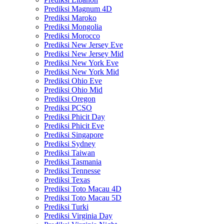
Prediksi Magnum 4D
Prediksi Maroko
Prediksi Mongolia
Prediksi Morocco
Prediksi New Jersey Eve
Prediksi New Jersey Mid
Prediksi New York Eve
Prediksi New York Mid
Prediksi Ohio Eve
Prediksi Ohio Mid
Prediksi Oregon
Prediksi PCSO
Prediksi Phicit Day
Prediksi Phicit Eve
Prediksi Singapore
Prediksi Sydney
Prediksi Taiwan
Prediksi Tasmania
Prediksi Tennesse
Prediksi Texas
Prediksi Toto Macau 4D
Prediksi Toto Macau 5D
Prediksi Turki
Prediksi Virginia Day