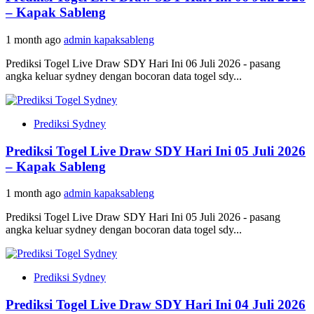
– Kapak Sableng
1 month ago
admin kapaksableng
Prediksi Togel Live Draw SDY Hari Ini 06 Juli 2026 - pasang
angka keluar sydney dengan bocoran data togel sdy...
Prediksi Sydney
Prediksi Togel Live Draw SDY Hari Ini 05 Juli 2026
– Kapak Sableng
1 month ago
admin kapaksableng
Prediksi Togel Live Draw SDY Hari Ini 05 Juli 2026 - pasang
angka keluar sydney dengan bocoran data togel sdy...
Prediksi Sydney
Prediksi Togel Live Draw SDY Hari Ini 04 Juli 2026