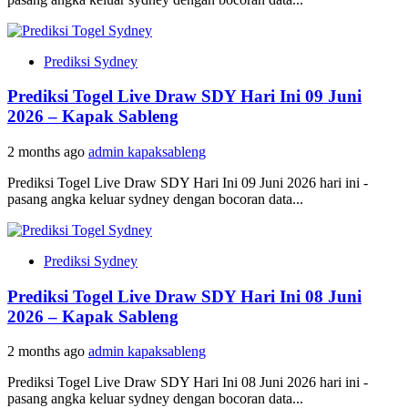
Prediksi Sydney
Prediksi Togel Live Draw SDY Hari Ini 09 Juni
2026 – Kapak Sableng
2 months ago
admin kapaksableng
Prediksi Togel Live Draw SDY Hari Ini 09 Juni 2026 hari ini -
pasang angka keluar sydney dengan bocoran data...
Prediksi Sydney
Prediksi Togel Live Draw SDY Hari Ini 08 Juni
2026 – Kapak Sableng
2 months ago
admin kapaksableng
Prediksi Togel Live Draw SDY Hari Ini 08 Juni 2026 hari ini -
pasang angka keluar sydney dengan bocoran data...