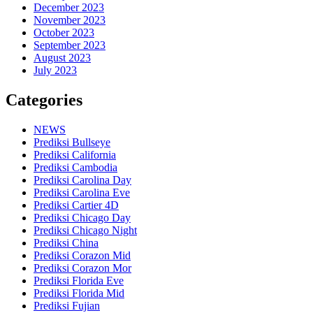
December 2023
November 2023
October 2023
September 2023
August 2023
July 2023
Categories
NEWS
Prediksi Bullseye
Prediksi California
Prediksi Cambodia
Prediksi Carolina Day
Prediksi Carolina Eve
Prediksi Cartier 4D
Prediksi Chicago Day
Prediksi Chicago Night
Prediksi China
Prediksi Corazon Mid
Prediksi Corazon Mor
Prediksi Florida Eve
Prediksi Florida Mid
Prediksi Fujian