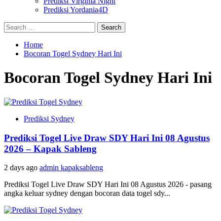
Prediksi Virginia Night
Prediksi Yordania4D
Search
for:
Home
Bocoran Togel Sydney Hari Ini
Bocoran Togel Sydney Hari Ini
Prediksi Sydney
Prediksi Togel Live Draw SDY Hari Ini 08 Agustus
2026 – Kapak Sableng
2 days ago
admin kapaksableng
Prediksi Togel Live Draw SDY Hari Ini 08 Agustus 2026 - pasang
angka keluar sydney dengan bocoran data togel sdy...