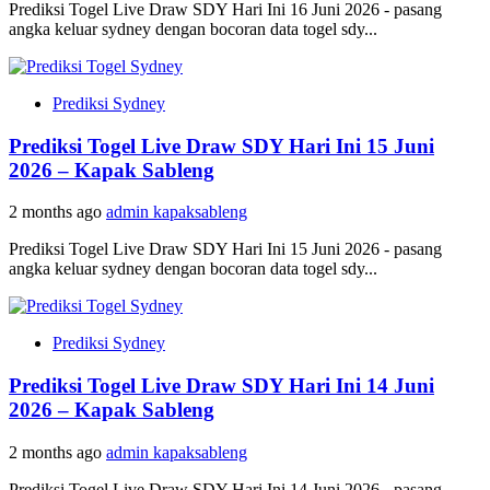
Prediksi Togel Live Draw SDY Hari Ini 16 Juni 2026 - pasang
angka keluar sydney dengan bocoran data togel sdy...
Prediksi Sydney
Prediksi Togel Live Draw SDY Hari Ini 15 Juni
2026 – Kapak Sableng
2 months ago
admin kapaksableng
Prediksi Togel Live Draw SDY Hari Ini 15 Juni 2026 - pasang
angka keluar sydney dengan bocoran data togel sdy...
Prediksi Sydney
Prediksi Togel Live Draw SDY Hari Ini 14 Juni
2026 – Kapak Sableng
2 months ago
admin kapaksableng
Prediksi Togel Live Draw SDY Hari Ini 14 Juni 2026 - pasang