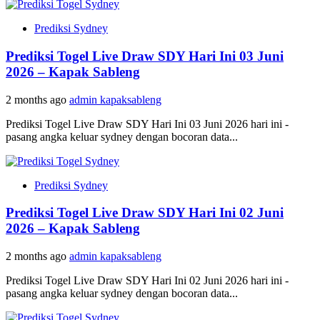
Prediksi Sydney
Prediksi Togel Live Draw SDY Hari Ini 03 Juni
2026 – Kapak Sableng
2 months ago
admin kapaksableng
Prediksi Togel Live Draw SDY Hari Ini 03 Juni 2026 hari ini -
pasang angka keluar sydney dengan bocoran data...
Prediksi Sydney
Prediksi Togel Live Draw SDY Hari Ini 02 Juni
2026 – Kapak Sableng
2 months ago
admin kapaksableng
Prediksi Togel Live Draw SDY Hari Ini 02 Juni 2026 hari ini -
pasang angka keluar sydney dengan bocoran data...