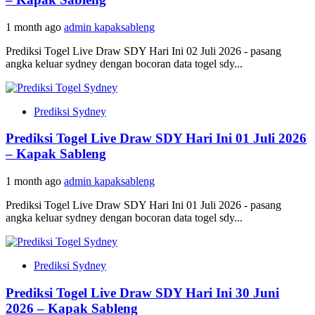
1 month ago
admin kapaksableng
Prediksi Togel Live Draw SDY Hari Ini 02 Juli 2026 - pasang
angka keluar sydney dengan bocoran data togel sdy...
Prediksi Sydney
Prediksi Togel Live Draw SDY Hari Ini 01 Juli 2026
– Kapak Sableng
1 month ago
admin kapaksableng
Prediksi Togel Live Draw SDY Hari Ini 01 Juli 2026 - pasang
angka keluar sydney dengan bocoran data togel sdy...
Prediksi Sydney
Prediksi Togel Live Draw SDY Hari Ini 30 Juni
2026 – Kapak Sableng