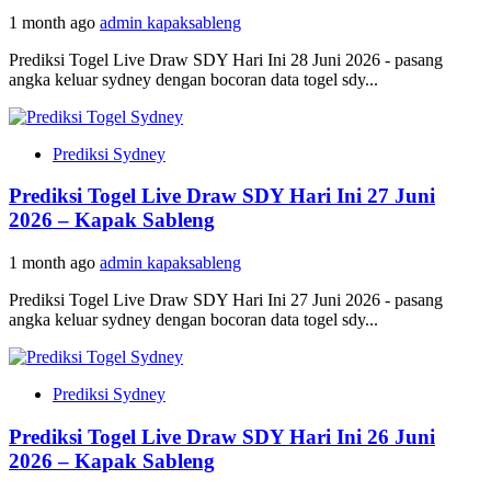
1 month ago
admin kapaksableng
Prediksi Togel Live Draw SDY Hari Ini 28 Juni 2026 - pasang
angka keluar sydney dengan bocoran data togel sdy...
Prediksi Sydney
Prediksi Togel Live Draw SDY Hari Ini 27 Juni
2026 – Kapak Sableng
1 month ago
admin kapaksableng
Prediksi Togel Live Draw SDY Hari Ini 27 Juni 2026 - pasang
angka keluar sydney dengan bocoran data togel sdy...
Prediksi Sydney
Prediksi Togel Live Draw SDY Hari Ini 26 Juni
2026 – Kapak Sableng