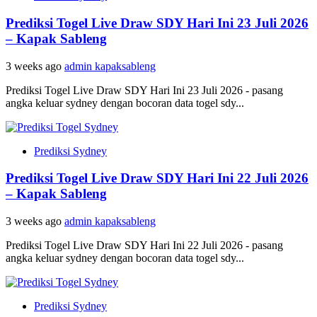
Prediksi Togel Live Draw SDY Hari Ini 23 Juli 2026
– Kapak Sableng
3 weeks ago
admin kapaksableng
Prediksi Togel Live Draw SDY Hari Ini 23 Juli 2026 - pasang
angka keluar sydney dengan bocoran data togel sdy...
Prediksi Sydney
Prediksi Togel Live Draw SDY Hari Ini 22 Juli 2026
– Kapak Sableng
3 weeks ago
admin kapaksableng
Prediksi Togel Live Draw SDY Hari Ini 22 Juli 2026 - pasang
angka keluar sydney dengan bocoran data togel sdy...
Prediksi Sydney