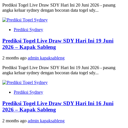
Prediksi Togel Live Draw SDY Hari Ini 20 Juni 2026 - pasang
angka keluar sydney dengan bocoran data togel sdy...
Prediksi Sydney
Prediksi Togel Live Draw SDY Hari Ini 19 Juni
2026 – Kapak Sableng
2 months ago
admin kapaksableng
Prediksi Togel Live Draw SDY Hari Ini 19 Juni 2026 - pasang
angka keluar sydney dengan bocoran data togel sdy...
Prediksi Sydney
Prediksi Togel Live Draw SDY Hari Ini 16 Juni
2026 – Kapak Sableng
2 months ago
admin kapaksableng