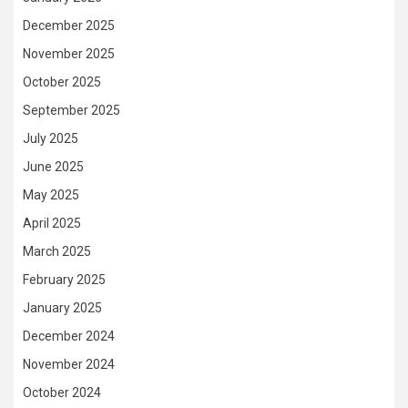
December 2025
November 2025
October 2025
September 2025
July 2025
June 2025
May 2025
April 2025
March 2025
February 2025
January 2025
December 2024
November 2024
October 2024