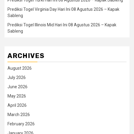
Prediksi Togel Turki Hari Ini 08 Agustus 2026 – Kapak Sableng
Prediksi Togel Virginia Day Hari Ini 08 Agustus 2026 – Kapak
Sableng
Prediksi Togel Illinois Mid Hari Ini 08 Agustus 2026 – Kapak
Sableng
ARCHIVES
August 2026
July 2026
June 2026
May 2026
April 2026
March 2026
February 2026
January 2026