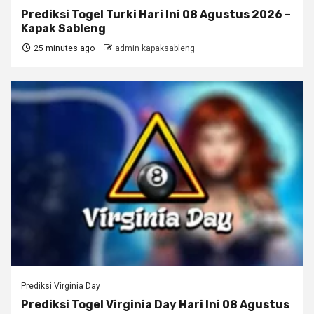
Prediksi Togel Turki Hari Ini 08 Agustus 2026 –
Kapak Sableng
25 minutes ago
admin kapaksableng
Prediksi Virginia Day
Prediksi Togel Virginia Day Hari Ini 08 Agustus