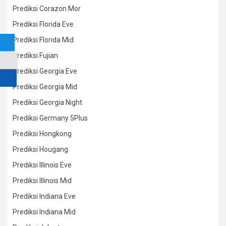
Prediksi Corazon Mor
Prediksi Florida Eve
Prediksi Florida Mid
Prediksi Fujian
Prediksi Georgia Eve
Prediksi Georgia Mid
Prediksi Georgia Night
Prediksi Germany 5Plus
Prediksi Hongkong
Prediksi Hougang
Prediksi Illinois Eve
Prediksi Illinois Mid
Prediksi Indiana Eve
Prediksi Indiana Mid