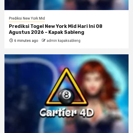
Prediksi New York Mid
Prediksi Togel New York Mid Hari Ini 08
Agustus 2026 – Kapak Sableng
6 minutes ago
admin kapaksableng