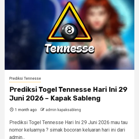
Prediksi Tennesse
Prediksi Togel Tennesse Hari Ini 29
Juni 2026 – Kapak Sableng
1 month ago
admin kapaksableng
Prediksi Togel Tennesse Hari Ini 29 Juni 2026 mau tau
nomor keluarnya ? simak bocoran keluaran hari ini dari
admin...