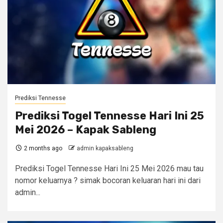
Prediksi Tennesse
Prediksi Togel Tennesse Hari Ini 25
Mei 2026 – Kapak Sableng
2 months ago
admin kapaksableng
Prediksi Togel Tennesse Hari Ini 25 Mei 2026 mau tau
nomor keluarnya ? simak bocoran keluaran hari ini dari
admin...