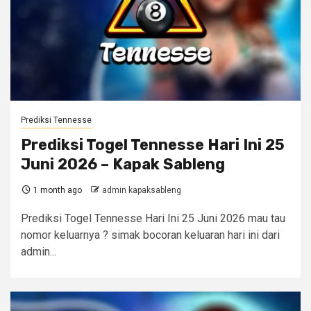
Prediksi Tennesse
Prediksi Togel Tennesse Hari Ini 25
Juni 2026 – Kapak Sableng
1 month ago
admin kapaksableng
Prediksi Togel Tennesse Hari Ini 25 Juni 2026 mau tau
nomor keluarnya ? simak bocoran keluaran hari ini dari
admin...