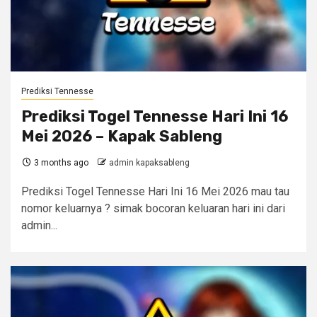
Prediksi Tennesse
Prediksi Togel Tennesse Hari Ini 16
Mei 2026 – Kapak Sableng
3 months ago
admin kapaksableng
Prediksi Togel Tennesse Hari Ini 16 Mei 2026 mau tau
nomor keluarnya ? simak bocoran keluaran hari ini dari
admin...