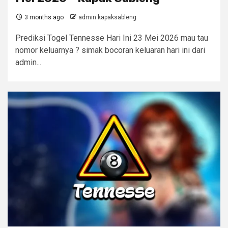
3 months ago
admin kapaksableng
Prediksi Togel Tennesse Hari Ini 23 Mei 2026 mau tau
nomor keluarnya ? simak bocoran keluaran hari ini dari
admin...