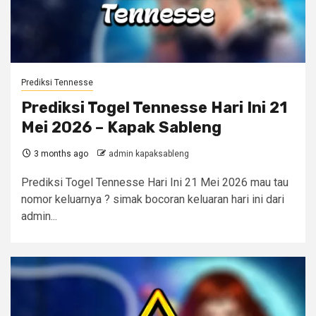
Prediksi Tennesse
Prediksi Togel Tennesse Hari Ini 21
Mei 2026 – Kapak Sableng
3 months ago
admin kapaksableng
Prediksi Togel Tennesse Hari Ini 21 Mei 2026 mau tau
nomor keluarnya ? simak bocoran keluaran hari ini dari
admin...