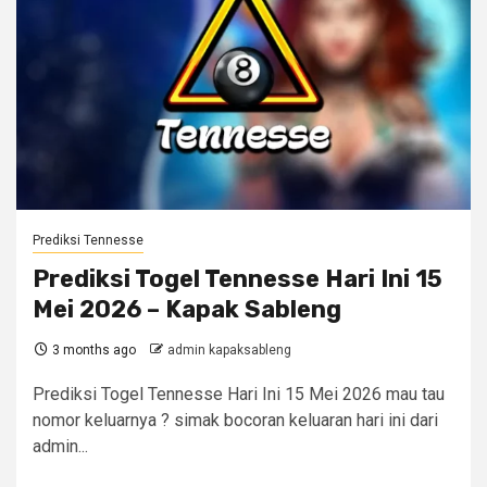
Prediksi Tennesse
Prediksi Togel Tennesse Hari Ini 15
Mei 2026 – Kapak Sableng
3 months ago
admin kapaksableng
Prediksi Togel Tennesse Hari Ini 15 Mei 2026 mau tau
nomor keluarnya ? simak bocoran keluaran hari ini dari
admin...