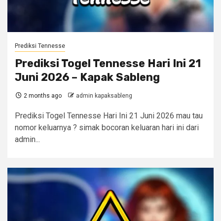
Prediksi Tennesse
Prediksi Togel Tennesse Hari Ini 21
Juni 2026 – Kapak Sableng
2 months ago
admin kapaksableng
Prediksi Togel Tennesse Hari Ini 21 Juni 2026 mau tau
nomor keluarnya ? simak bocoran keluaran hari ini dari
admin...