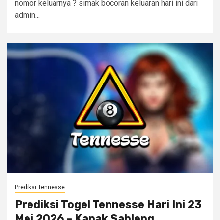
nomor keluarnya ? simak bocoran keluaran hari ini dari
admin...
Prediksi Tennesse
Prediksi Togel Tennesse Hari Ini 23
Mei 2026 – Kapak Sableng