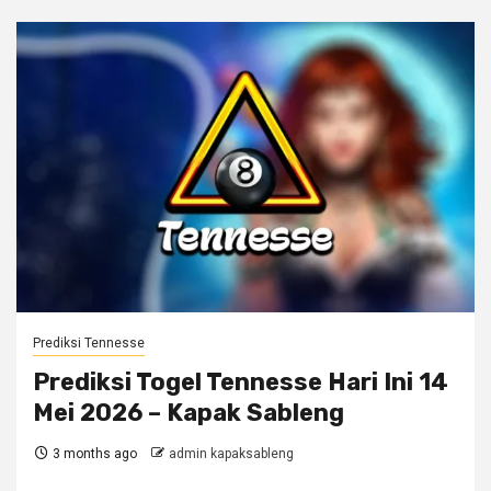
Prediksi Tennesse
Prediksi Togel Tennesse Hari Ini 14
Mei 2026 – Kapak Sableng
3 months ago
admin kapaksableng