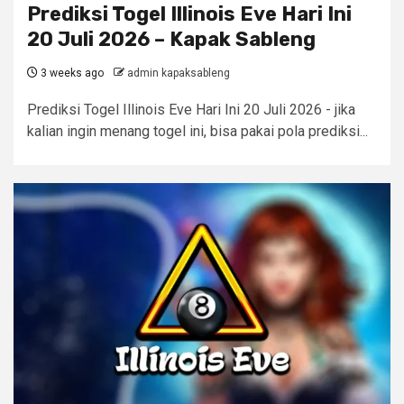
Prediksi Togel Illinois Eve Hari Ini
20 Juli 2026 – Kapak Sableng
3 weeks ago
admin kapaksableng
Prediksi Togel Illinois Eve Hari Ini 20 Juli 2026 - jika
kalian ingin menang togel ini, bisa pakai pola prediksi...