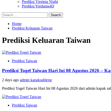
Prediksi Virginia Night
Prediksi Yordania4D
Search
for:
Home
Prediksi Keluaran Taiwan
Prediksi Keluaran Taiwan
Prediksi Taiwan
Prediksi Togel Taiwan Hari Ini 08 Agustus 2026 – K
2 days ago
admin kapaksableng
Prediksi Togel Taiwan Hari Ini 08 Agustus 2026 dari admin kapak s
Prediksi Taiwan