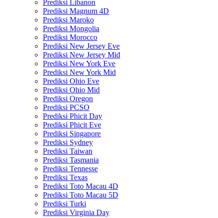
Prediksi Libanon
Prediksi Magnum 4D
Prediksi Maroko
Prediksi Mongolia
Prediksi Morocco
Prediksi New Jersey Eve
Prediksi New Jersey Mid
Prediksi New York Eve
Prediksi New York Mid
Prediksi Ohio Eve
Prediksi Ohio Mid
Prediksi Oregon
Prediksi PCSO
Prediksi Phicit Day
Prediksi Phicit Eve
Prediksi Singapore
Prediksi Sydney
Prediksi Taiwan
Prediksi Tasmania
Prediksi Tennesse
Prediksi Texas
Prediksi Toto Macau 4D
Prediksi Toto Macau 5D
Prediksi Turki
Prediksi Virginia Day