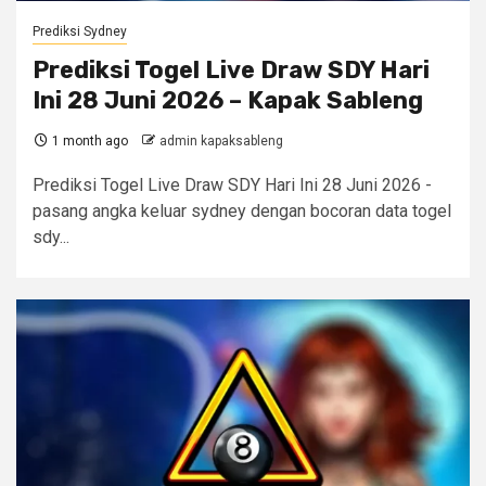
Prediksi Sydney
Prediksi Togel Live Draw SDY Hari
Ini 28 Juni 2026 – Kapak Sableng
1 month ago
admin kapaksableng
Prediksi Togel Live Draw SDY Hari Ini 28 Juni 2026 -
pasang angka keluar sydney dengan bocoran data togel
sdy...