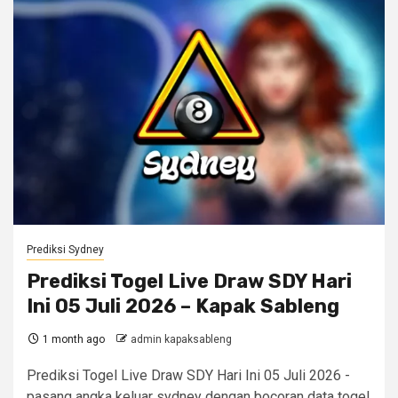
Prediksi Sydney
Prediksi Togel Live Draw SDY Hari
Ini 05 Juli 2026 – Kapak Sableng
1 month ago
admin kapaksableng
Prediksi Togel Live Draw SDY Hari Ini 05 Juli 2026 -
pasang angka keluar sydney dengan bocoran data togel