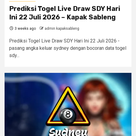
Prediksi Togel Live Draw SDY Hari
Ini 22 Juli 2026 – Kapak Sableng
3 weeks ago
admin kapaksableng
Prediksi Togel Live Draw SDY Hari Ini 22 Juli 2026 -
pasang angka keluar sydney dengan bocoran data togel
sdy...