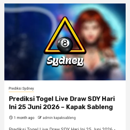
Prediksi Sydney
Prediksi Togel Live Draw SDY Hari
Ini 25 Juni 2026 – Kapak Sableng
1 month ago
admin kapaksableng
Prediksi Togel Live Draw SDY Hari Ini 25 Juni 2026 -