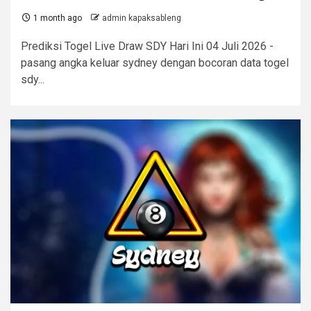
1 month ago
admin kapaksableng
Prediksi Togel Live Draw SDY Hari Ini 04 Juli 2026 -
pasang angka keluar sydney dengan bocoran data togel
sdy...