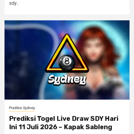
sdy...
Prediksi Sydney
Prediksi Togel Live Draw SDY Hari
Ini 11 Juli 2026 – Kapak Sableng