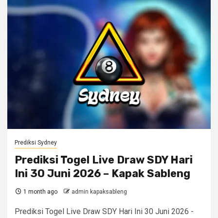
Prediksi Sydney
Prediksi Togel Live Draw SDY Hari
Ini 30 Juni 2026 – Kapak Sableng
1 month ago
admin kapaksableng
Prediksi Togel Live Draw SDY Hari Ini 30 Juni 2026 -