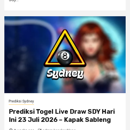
Prediksi Sydney
Prediksi Togel Live Draw SDY Hari
Ini 23 Juli 2026 – Kapak Sableng