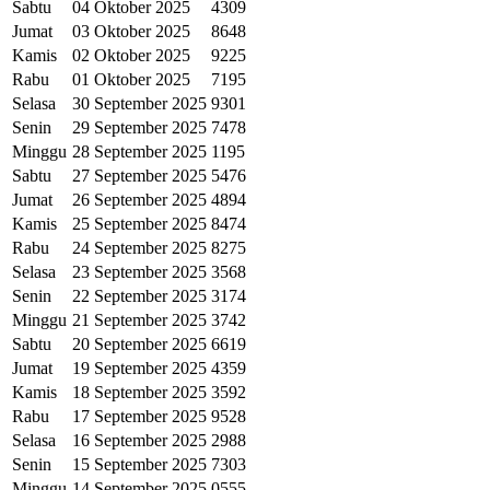
Sabtu
04 Oktober 2025
4309
Jumat
03 Oktober 2025
8648
Kamis
02 Oktober 2025
9225
Rabu
01 Oktober 2025
7195
Selasa
30 September 2025
9301
Senin
29 September 2025
7478
Minggu
28 September 2025
1195
Sabtu
27 September 2025
5476
Jumat
26 September 2025
4894
Kamis
25 September 2025
8474
Rabu
24 September 2025
8275
Selasa
23 September 2025
3568
Senin
22 September 2025
3174
Minggu
21 September 2025
3742
Sabtu
20 September 2025
6619
Jumat
19 September 2025
4359
Kamis
18 September 2025
3592
Rabu
17 September 2025
9528
Selasa
16 September 2025
2988
Senin
15 September 2025
7303
Minggu
14 September 2025
0555