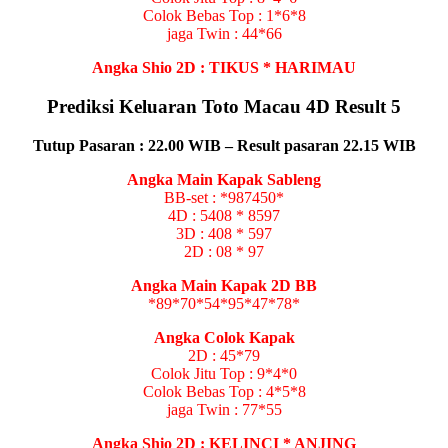
Colok Bebas Top : 1*6*8
jaga Twin : 44*66
Angka Shio 2D : TIKUS * HARIMAU
Prediksi Keluaran Toto Macau 4D Result 5
Tutup Pasaran : 22.00 WIB – Result pasaran 22.15 WIB
Angka Main Kapak Sableng
BB-set : *987450*
4D : 5408 * 8597
3D : 408 * 597
2D : 08 * 97
Angka Main Kapak 2D BB
*89*70*54*95*47*78*
Angka Colok Kapak
2D : 45*79
Colok Jitu Top : 9*4*0
Colok Bebas Top : 4*5*8
jaga Twin : 77*55
Angka Shio 2D : KELINCI * ANJING