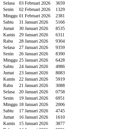
Selasa
03 Februari 2026
3659
Senin
02 Februari 2026
1329
Minggu
01 Februari 2026
2381
Sabtu
31 Januari 2026
5166
Jumat
30 Januari 2026
8535
Kamis
29 Januari 2026
6311
Rabu
28 Januari 2026
9304
Selasa
27 Januari 2026
9359
Senin
26 Januari 2026
8390
Minggu
25 Januari 2026
6428
Sabtu
24 Januari 2026
4986
Jumat
23 Januari 2026
8083
Kamis
22 Januari 2026
5919
Rabu
21 Januari 2026
3088
Selasa
20 Januari 2026
0758
Senin
19 Januari 2026
6951
Minggu
18 Januari 2026
2006
Sabtu
17 Januari 2026
4745
Jumat
16 Januari 2026
1610
Kamis
15 Januari 2026
3877