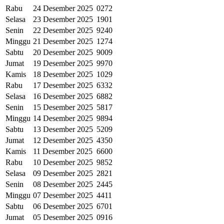
Rabu
24 Desember 2025
0272
Selasa
23 Desember 2025
1901
Senin
22 Desember 2025
9240
Minggu
21 Desember 2025
1274
Sabtu
20 Desember 2025
9009
Jumat
19 Desember 2025
9970
Kamis
18 Desember 2025
1029
Rabu
17 Desember 2025
6332
Selasa
16 Desember 2025
6882
Senin
15 Desember 2025
5817
Minggu
14 Desember 2025
9894
Sabtu
13 Desember 2025
5209
Jumat
12 Desember 2025
4350
Kamis
11 Desember 2025
6600
Rabu
10 Desember 2025
9852
Selasa
09 Desember 2025
2821
Senin
08 Desember 2025
2445
Minggu
07 Desember 2025
4411
Sabtu
06 Desember 2025
6701
Jumat
05 Desember 2025
0916