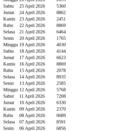
Sabtu
25 April 2026
5360
Jumat
24 April 2026
8862
Kamis
23 April 2026
2451
Rabu
22 April 2026
8869
Selasa
21 April 2026
6464
Senin
20 April 2026
1765
Minggu
19 April 2026
4030
Sabtu
18 April 2026
4144
Jumat
17 April 2026
6623
Kamis
16 April 2026
8869
Rabu
15 April 2026
2078
Selasa
14 April 2026
8935
Senin
13 April 2026
2585
Minggu
12 April 2026
5768
Sabut
11 April 2026
7208
Jumat
10 April 2026
6330
Kamis
09 April 2026
2370
Rabu
08 April 2026
0689
Selasa
07 April 2026
8591
Senin
06 April 2026
6856