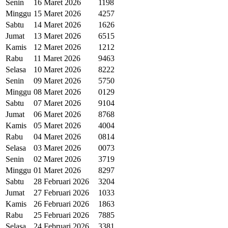
Senin
16 Maret 2026
1198
Minggu
15 Maret 2026
4257
Sabtu
14 Maret 2026
1626
Jumat
13 Maret 2026
6515
Kamis
12 Maret 2026
1212
Rabu
11 Maret 2026
9463
Selasa
10 Maret 2026
8222
Senin
09 Maret 2026
5750
Minggu
08 Maret 2026
0129
Sabtu
07 Maret 2026
9104
Jumat
06 Maret 2026
8768
Kamis
05 Maret 2026
4004
Rabu
04 Maret 2026
0814
Selasa
03 Maret 2026
0073
Senin
02 Maret 2026
3719
Minggu
01 Maret 2026
8297
Sabtu
28 Februari 2026
3204
Jumat
27 Februari 2026
1033
Kamis
26 Februari 2026
1863
Rabu
25 Februari 2026
7885
Selasa
24 Februari 2026
3381