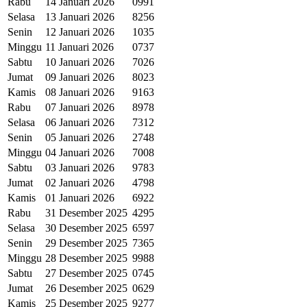
Rabu
14 Januari 2026
0991
Selasa
13 Januari 2026
8256
Senin
12 Januari 2026
1035
Minggu
11 Januari 2026
0737
Sabtu
10 Januari 2026
7026
Jumat
09 Januari 2026
8023
Kamis
08 Januari 2026
9163
Rabu
07 Januari 2026
8978
Selasa
06 Januari 2026
7312
Senin
05 Januari 2026
2748
Minggu
04 Januari 2026
7008
Sabtu
03 Januari 2026
9783
Jumat
02 Januari 2026
4798
Kamis
01 Januari 2026
6922
Rabu
31 Desember 2025
4295
Selasa
30 Desember 2025
6597
Senin
29 Desember 2025
7365
Minggu
28 Desember 2025
9988
Sabtu
27 Desember 2025
0745
Jumat
26 Desember 2025
0629
Kamis
25 Desember 2025
9277