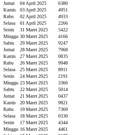
Jumat
04 April 2025
6380
Kamis
03 April 2025
4951
Rabu
02 April 2025
4933
Selasa
01 April 2025
2266
Senin
31 Maret 2025
5422
Minggu
30 Maret 2025
4166
Sabtu
29 Maret 2025
9247
Jumat
28 Maret 2025
7968
Kamis
27 Maret 2025
0835
Rabu
26 Maret 2025
9948
Selasa
25 Maret 2025
8911
Senin
24 Maret 2025
2191
Minggu
23 Maret 2025
3366
Sabtu
22 Maret 2025
5014
Jumat
21 Maret 2025
0437
Kamis
20 Maret 2025
9821
Rabu
19 Maret 2025
7369
Selasa
18 Maret 2025
0330
Senin
17 Maret 2025
4344
Minggu
16 Maret 2025
4461