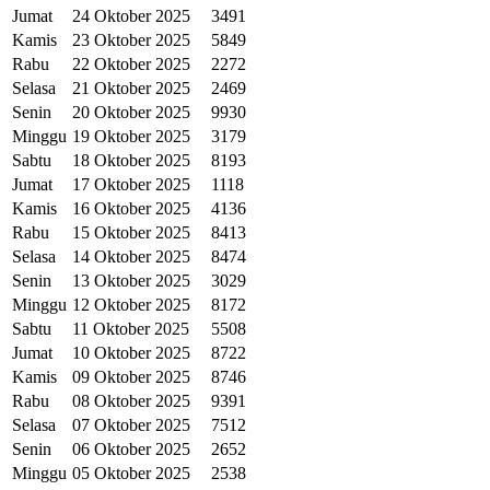
Jumat
24 Oktober 2025
3491
Kamis
23 Oktober 2025
5849
Rabu
22 Oktober 2025
2272
Selasa
21 Oktober 2025
2469
Senin
20 Oktober 2025
9930
Minggu
19 Oktober 2025
3179
Sabtu
18 Oktober 2025
8193
Jumat
17 Oktober 2025
1118
Kamis
16 Oktober 2025
4136
Rabu
15 Oktober 2025
8413
Selasa
14 Oktober 2025
8474
Senin
13 Oktober 2025
3029
Minggu
12 Oktober 2025
8172
Sabtu
11 Oktober 2025
5508
Jumat
10 Oktober 2025
8722
Kamis
09 Oktober 2025
8746
Rabu
08 Oktober 2025
9391
Selasa
07 Oktober 2025
7512
Senin
06 Oktober 2025
2652
Minggu
05 Oktober 2025
2538