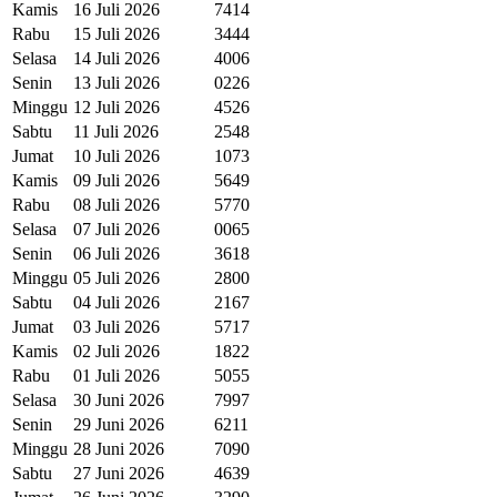
Kamis
16 Juli 2026
7414
Rabu
15 Juli 2026
3444
Selasa
14 Juli 2026
4006
Senin
13 Juli 2026
0226
Minggu
12 Juli 2026
4526
Sabtu
11 Juli 2026
2548
Jumat
10 Juli 2026
1073
Kamis
09 Juli 2026
5649
Rabu
08 Juli 2026
5770
Selasa
07 Juli 2026
0065
Senin
06 Juli 2026
3618
Minggu
05 Juli 2026
2800
Sabtu
04 Juli 2026
2167
Jumat
03 Juli 2026
5717
Kamis
02 Juli 2026
1822
Rabu
01 Juli 2026
5055
Selasa
30 Juni 2026
7997
Senin
29 Juni 2026
6211
Minggu
28 Juni 2026
7090
Sabtu
27 Juni 2026
4639