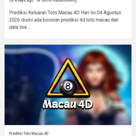
4 days ago
admin kapaksableng
Prediksi Keluaran Toto Macau 4D Hari Ini 04 Agustus
2026 disini ada bocoran prediksi 4d toto macau dan
data live...
Prediksi Toto Macau 4D