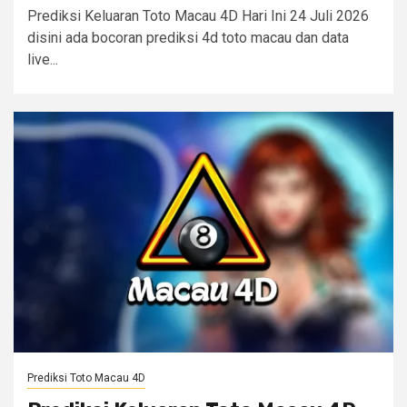
Prediksi Keluaran Toto Macau 4D Hari Ini 24 Juli 2026
disini ada bocoran prediksi 4d toto macau dan data
live...
Prediksi Toto Macau 4D