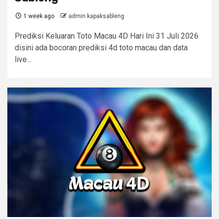
1 week ago
admin kapaksableng
Prediksi Keluaran Toto Macau 4D Hari Ini 31 Juli 2026
disini ada bocoran prediksi 4d toto macau dan data
live...