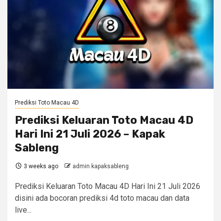
Prediksi Toto Macau 4D
Prediksi Keluaran Toto Macau 4D
Hari Ini 21 Juli 2026 – Kapak
Sableng
3 weeks ago
admin kapaksableng
Prediksi Keluaran Toto Macau 4D Hari Ini 21 Juli 2026
disini ada bocoran prediksi 4d toto macau dan data
live...