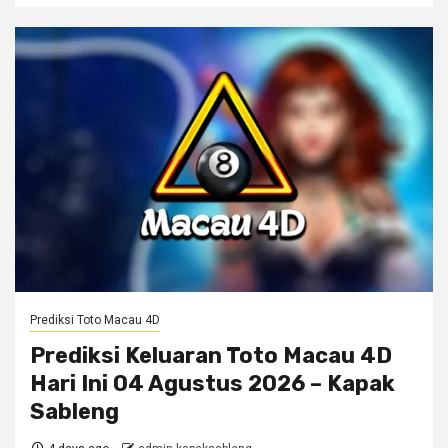
Prediksi Toto Macau 4D
Prediksi Keluaran Toto Macau 4D
Hari Ini 04 Agustus 2026 – Kapak
Sableng