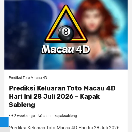
Prediksi Toto Macau 4D
Prediksi Keluaran Toto Macau 4D
Hari Ini 28 Juli 2026 – Kapak
Sableng
2 weeks ago
admin kapaksableng
Prediksi Keluaran Toto Macau 4D Hari Ini 28 Juli 2026