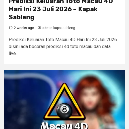
Prediksi Keluaran Toto Macau 4D
Hari Ini 23 Juli 2026 – Kapak
Sableng
2 weeks ago
admin kapaksableng
Prediksi Keluaran Toto Macau 4D Hari Ini 23 Juli 2026
disini ada bocoran prediksi 4d toto macau dan data
live...