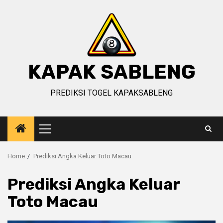
Skip
to
content
KAPAK SABLENG
PREDIKSI TOGEL KAPAKSABLENG
Primary
Menu
Home
Prediksi Angka Keluar Toto Macau
Prediksi Angka Keluar
Toto Macau