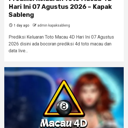
Hari Ini 07 Agustus 2026 – Kapak
Sableng
1 day ago
admin kapaksableng
Prediksi Keluaran Toto Macau 4D Hari Ini 07 Agustus
2026 disini ada bocoran prediksi 4d toto macau dan
data live...