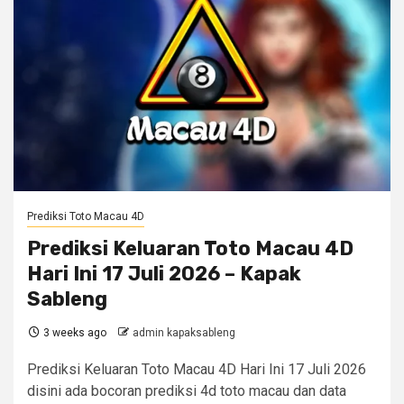
Prediksi Toto Macau 4D
Prediksi Keluaran Toto Macau 4D
Hari Ini 17 Juli 2026 – Kapak
Sableng
3 weeks ago
admin kapaksableng
Prediksi Keluaran Toto Macau 4D Hari Ini 17 Juli 2026
disini ada bocoran prediksi 4d toto macau dan data