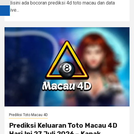
disini ada bocoran prediksi 4d toto macau dan data
live...
Prediksi Toto Macau 4D
Prediksi Keluaran Toto Macau 4D
Hari Ini 27 Juli 2026 – Kapak