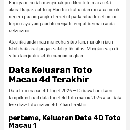
Bagi yang sudah menyimak prediksi toto macau 4d
akurat kapak sableng Hari Ini di atas dan merasa cocok,
segera pasang angka tersebut pada situs togel online
terpercaya yang sudah menjadi tempat bermain anda
selama ini.
Atau jika anda mau mencoba situs lain, mungkin jauh
lebih baik asal jangan salah pilih situs. Mungkin saja di
situs lain justru lebih menguntungkan.
Data Keluaran Toto
Macau 4d Terakhir
Data toto macau 4d Togel 2026 – Di bawah ini kami
tampilkan hasil data togel 4d toto macau 2026 atau data
live draw toto macau 4d, 7 hari terakhir
pertama, Keluaran Data 4D Toto
Macau 1