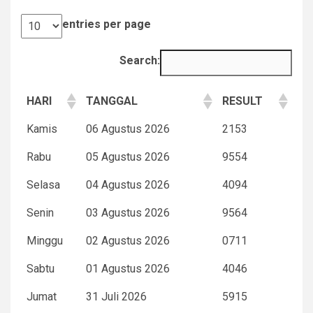
entries per page
Search:
HARI
TANGGAL
RESULT
Kamis
06 Agustus 2026
2153
Rabu
05 Agustus 2026
9554
Selasa
04 Agustus 2026
4094
Senin
03 Agustus 2026
9564
Minggu
02 Agustus 2026
0711
Sabtu
01 Agustus 2026
4046
Jumat
31 Juli 2026
5915