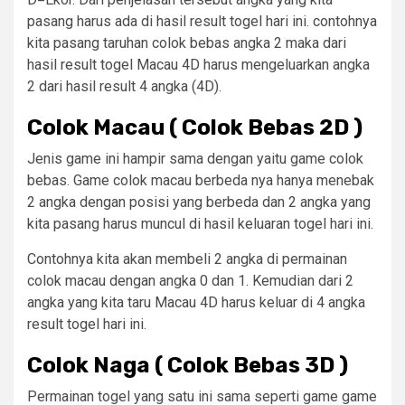
pasang harus ada di hasil result togel hari ini. contohnya
kita pasang taruhan colok bebas angka 2 maka dari
hasil result togel Macau 4D harus mengeluarkan angka
2 dari hasil result 4 angka (4D).
Colok Macau ( Colok Bebas 2D )
Jenis game ini hampir sama dengan yaitu game colok
bebas. Game colok macau berbeda nya hanya menebak
2 angka dengan posisi yang berbeda dan 2 angka yang
kita pasang harus muncul di hasil keluaran togel hari ini.
Contohnya kita akan membeli 2 angka di permainan
colok macau dengan angka 0 dan 1. Kemudian dari 2
angka yang kita taru Macau 4D harus keluar di 4 angka
result togel hari ini.
Colok Naga ( Colok Bebas 3D )
Permainan togel yang satu ini sama seperti game game