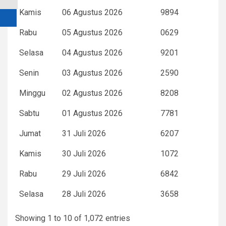
Kamis
06 Agustus 2026
9894
Rabu
05 Agustus 2026
0629
Selasa
04 Agustus 2026
9201
Senin
03 Agustus 2026
2590
Minggu
02 Agustus 2026
8208
Sabtu
01 Agustus 2026
7781
Jumat
31 Juli 2026
6207
Kamis
30 Juli 2026
1072
Rabu
29 Juli 2026
6842
Selasa
28 Juli 2026
3658
Showing 1 to 10 of 1,072 entries