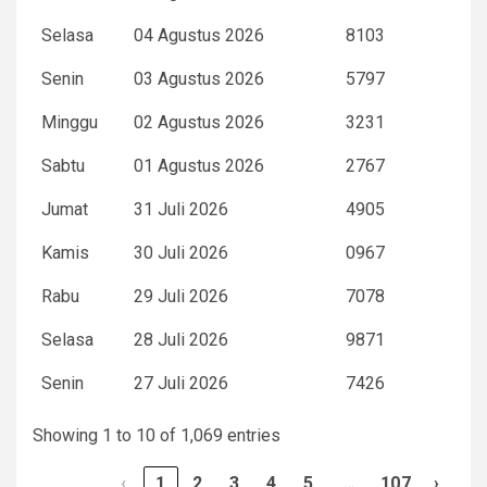
Selasa
04 Agustus 2026
8103
Senin
03 Agustus 2026
5797
Minggu
02 Agustus 2026
3231
Sabtu
01 Agustus 2026
2767
Jumat
31 Juli 2026
4905
Kamis
30 Juli 2026
0967
Rabu
29 Juli 2026
7078
Selasa
28 Juli 2026
9871
Senin
27 Juli 2026
7426
Showing 1 to 10 of 1,069 entries
…
‹
1
2
3
4
5
107
›