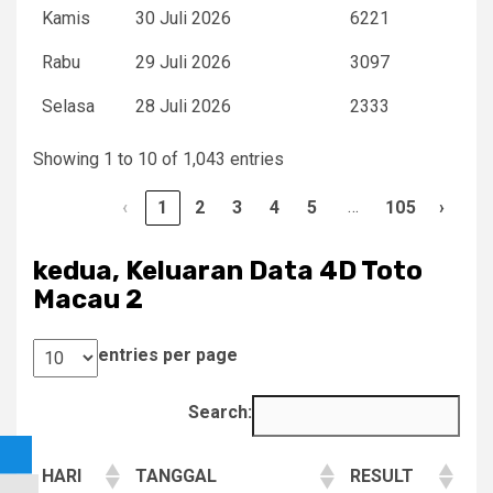
Kamis
30 Juli 2026
6221
Rabu
29 Juli 2026
3097
Selasa
28 Juli 2026
2333
Showing 1 to 10 of 1,043 entries
…
‹
1
2
3
4
5
105
›
kedua, Keluaran Data 4D Toto
Macau 2
entries per page
Search:
HARI
TANGGAL
RESULT