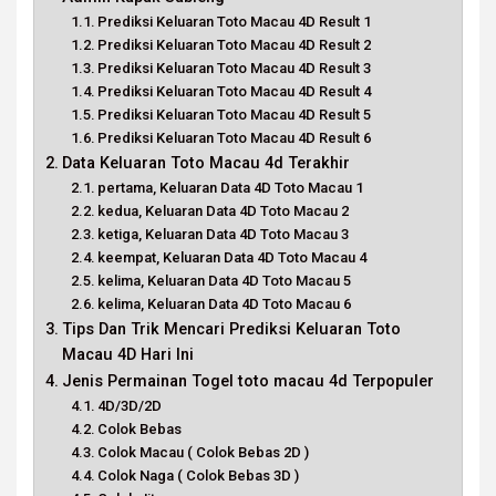
Prediksi Keluaran Toto Macau 4D Result 1
Prediksi Keluaran Toto Macau 4D Result 2
Prediksi Keluaran Toto Macau 4D Result 3
Prediksi Keluaran Toto Macau 4D Result 4
Prediksi Keluaran Toto Macau 4D Result 5
Prediksi Keluaran Toto Macau 4D Result 6
Data Keluaran Toto Macau 4d Terakhir
pertama, Keluaran Data 4D Toto Macau 1
kedua, Keluaran Data 4D Toto Macau 2
ketiga, Keluaran Data 4D Toto Macau 3
keempat, Keluaran Data 4D Toto Macau 4
kelima, Keluaran Data 4D Toto Macau 5
kelima, Keluaran Data 4D Toto Macau 6
Tips Dan Trik Mencari Prediksi Keluaran Toto
Macau 4D Hari Ini
Jenis Permainan Togel toto macau 4d Terpopuler
4D/3D/2D
Colok Bebas
Colok Macau ( Colok Bebas 2D )
Colok Naga ( Colok Bebas 3D )