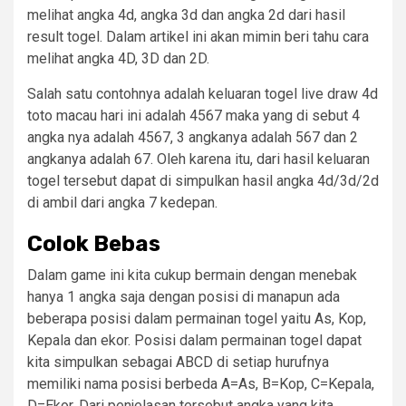
melihat angka 4d, angka 3d dan angka 2d dari hasil
result togel. Dalam artikel ini akan mimin beri tahu cara
melihat angka 4D, 3D dan 2D.
Salah satu contohnya adalah keluaran togel live draw 4d
toto macau hari ini adalah 4567 maka yang di sebut 4
angka nya adalah 4567, 3 angkanya adalah 567 dan 2
angkanya adalah 67. Oleh karena itu, dari hasil keluaran
togel tersebut dapat di simpulkan hasil angka 4d/3d/2d
di ambil dari angka 7 kedepan.
Colok Bebas
Dalam game ini kita cukup bermain dengan menebak
hanya 1 angka saja dengan posisi di manapun ada
beberapa posisi dalam permainan togel yaitu As, Kop,
Kepala dan ekor. Posisi dalam permainan togel dapat
kita simpulkan sebagai ABCD di setiap hurufnya
memiliki nama posisi berbeda A=As, B=Kop, C=Kepala,
D=Ekor. Dari penjelasan tersebut angka yang kita