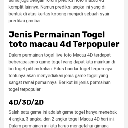
sama juga dengan forum prediksi toto macau 4d
komplit lainnya. Namun prediksi angka ini yang di
bentuk di atas kertas kosong menjadi sebuah syair
prediksi gambar.
Jenis Permainan Togel
toto macau 4d Terpopuler
Dalam permainan togel live toto Macau 4D terdapat
beberapa jenis game togel yang dapat kita mainkan di
bo togel pilihan kalian. Situs bandar togel terpercaya
tentunya akan menyediakan jenis game togel yang
sangat ramai pemainnya. Berikut ini jenis permainan
togel terpopuler :
4D/3D/2D
Salah satu game ini adalah game togel hanya menebak
4 angka, 3 angka, dan 2 angka togel Macau 4D hari ini.
Dalam permainan ini kita harus mengetahui gimana