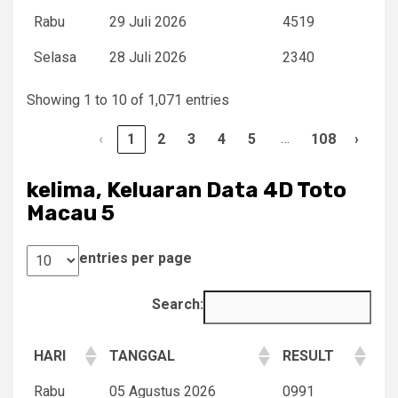
Rabu
29 Juli 2026
4519
Selasa
28 Juli 2026
2340
Showing 1 to 10 of 1,071 entries
…
‹
1
2
3
4
5
108
›
kelima, Keluaran Data 4D Toto
Macau 5
entries per page
Search:
HARI
TANGGAL
RESULT
Rabu
05 Agustus 2026
0991