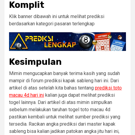
Komplit
Klik banner dibawah ini untuk melihat prediksi
berdasarkan kategori pasaran terlengkap
Kesimpulan
Mimin mengucapkan banyak terima kasih yang sudah
mampir di forum prediksi kapak sableng hari ini. Dari
artikel di atas setelah kita bahas tentang
prediksi toto
macau 4d hari ini
kalian juga dapat melihat prediksi
togel lainnya. Dari artikel di atas mimin simpulkan
sebelum melakukan taruhan togel toto macau 4d
pastikan kembali untuk melihat sumber prediksi yang
tersedia. Racikan angka prediksi dari master kapak
sableng bisa kalian jadikan patokan angka jitu hari ini,