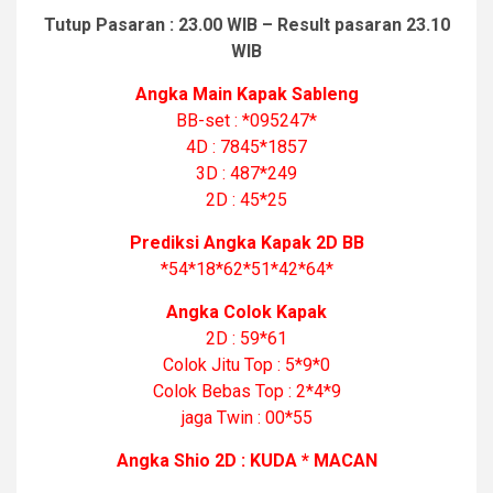
Tutup Pasaran : 23.00 WIB – Result pasaran 23.10
WIB
Angka Main Kapak Sableng
BB-set : *095247*
4D : 7845*1857
3D : 487*249
2D : 45*25
Prediksi Angka Kapak 2D BB
*54*18*62*51*42*64*
Angka Colok Kapak
2D : 59*61
Colok Jitu Top : 5*9*0
Colok Bebas Top : 2*4*9
jaga Twin : 00*55
Angka Shio 2D : KUDA * MACAN