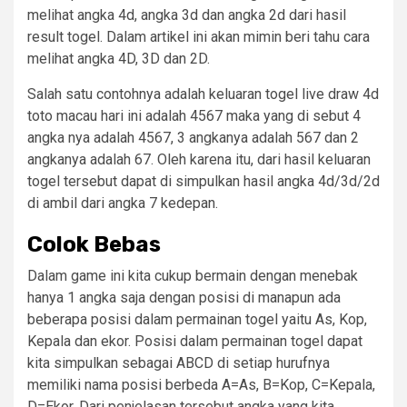
melihat angka 4d, angka 3d dan angka 2d dari hasil
result togel. Dalam artikel ini akan mimin beri tahu cara
melihat angka 4D, 3D dan 2D.
Salah satu contohnya adalah keluaran togel live draw 4d
toto macau hari ini adalah 4567 maka yang di sebut 4
angka nya adalah 4567, 3 angkanya adalah 567 dan 2
angkanya adalah 67. Oleh karena itu, dari hasil keluaran
togel tersebut dapat di simpulkan hasil angka 4d/3d/2d
di ambil dari angka 7 kedepan.
Colok Bebas
Dalam game ini kita cukup bermain dengan menebak
hanya 1 angka saja dengan posisi di manapun ada
beberapa posisi dalam permainan togel yaitu As, Kop,
Kepala dan ekor. Posisi dalam permainan togel dapat
kita simpulkan sebagai ABCD di setiap hurufnya
memiliki nama posisi berbeda A=As, B=Kop, C=Kepala,
D=Ekor. Dari penjelasan tersebut angka yang kita