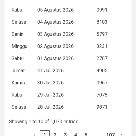
Rabu
05 Agustus 2026
0991
Selasa
04 Agustus 2026
8103
Senin
03 Agustus 2026
5797
Minggu
02 Agustus 2026
3231
Sabtu
01 Agustus 2026
2767
Jumat
31 Juli 2026
4905
Kamis
30 Juli 2026
0967
Rabu
29 Juli 2026
7078
Selasa
28 Juli 2026
9871
Showing 1 to 10 of 1,070 entries
…
‹
1
2
3
4
5
107
›