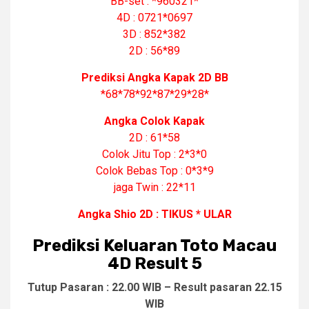
BB-set : *960321*
4D : 0721*0697
3D : 852*382
2D : 56*89
Prediksi Angka Kapak 2D BB
*68*78*92*87*29*28*
Angka Colok Kapak
2D : 61*58
Colok Jitu Top : 2*3*0
Colok Bebas Top : 0*3*9
jaga Twin : 22*11
Angka Shio 2D : TIKUS * ULAR
Prediksi Keluaran Toto Macau
4D Result 5
Tutup Pasaran : 22.00 WIB – Result pasaran 22.15
WIB