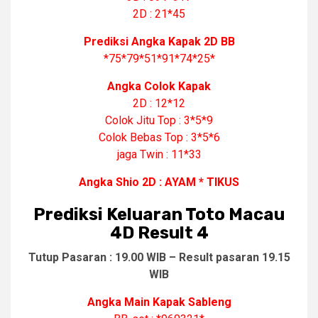
2D : 21*45
Prediksi Angka Kapak 2D BB
*75*79*51*91*74*25*
Angka Colok Kapak
2D : 12*12
Colok Jitu Top : 3*5*9
Colok Bebas Top : 3*5*6
jaga Twin : 11*33
Angka Shio 2D : AYAM * TIKUS
Prediksi Keluaran Toto Macau
4D Result 4
Tutup Pasaran : 19.00 WIB – Result pasaran 19.15
WIB
Angka Main Kapak Sableng