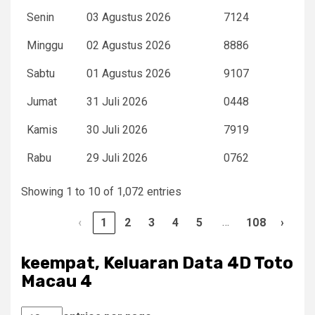
Senin
03 Agustus 2026
7124
Minggu
02 Agustus 2026
8886
Sabtu
01 Agustus 2026
9107
Jumat
31 Juli 2026
0448
Kamis
30 Juli 2026
7919
Rabu
29 Juli 2026
0762
Showing 1 to 10 of 1,072 entries
…
‹
1
2
3
4
5
108
›
keempat, Keluaran Data 4D Toto
Macau 4