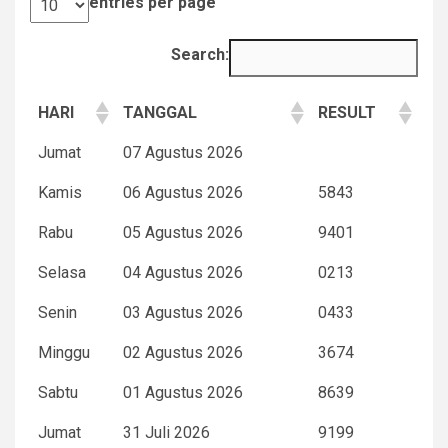
entries per page
Search:
HARI
TANGGAL
RESULT
Jumat
07 Agustus 2026
Kamis
06 Agustus 2026
5843
Rabu
05 Agustus 2026
9401
Selasa
04 Agustus 2026
0213
Senin
03 Agustus 2026
0433
Minggu
02 Agustus 2026
3674
Sabtu
01 Agustus 2026
8639
Jumat
31 Juli 2026
9199