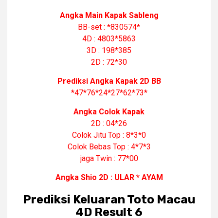
Angka Main Kapak Sableng
BB-set : *830574*
4D : 4803*5863
3D : 198*385
2D : 72*30
Prediksi Angka Kapak 2D BB
*47*76*24*27*62*73*
Angka Colok Kapak
2D : 04*26
Colok Jitu Top : 8*3*0
Colok Bebas Top : 4*7*3
jaga Twin : 77*00
Angka Shio 2D : ULAR * AYAM
Prediksi Keluaran Toto Macau
4D Result 6