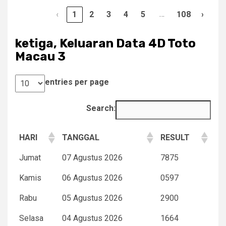
…
‹
1
2
3
4
5
108
›
ketiga, Keluaran Data 4D Toto
Macau 3
entries per page
Search:
HARI
TANGGAL
RESULT
Jumat
07 Agustus 2026
7875
Kamis
06 Agustus 2026
0597
Rabu
05 Agustus 2026
2900
Selasa
04 Agustus 2026
1664