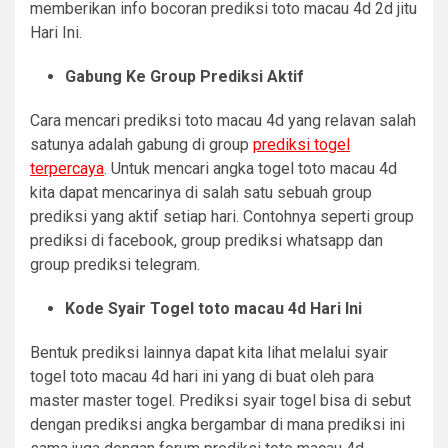
memberikan info bocoran prediksi toto macau 4d 2d jitu
Hari Ini.
Gabung Ke Group Prediksi Aktif
Cara mencari prediksi toto macau 4d yang relavan salah
satunya adalah gabung di group
prediksi togel
terpercaya
. Untuk mencari angka togel toto macau 4d
kita dapat mencarinya di salah satu sebuah group
prediksi yang aktif setiap hari. Contohnya seperti group
prediksi di facebook, group prediksi whatsapp dan
group prediksi telegram.
Kode Syair Togel toto macau 4d Hari Ini
Bentuk prediksi lainnya dapat kita lihat melalui syair
togel toto macau 4d hari ini yang di buat oleh para
master master togel. Prediksi syair togel bisa di sebut
dengan prediksi angka bergambar di mana prediksi ini