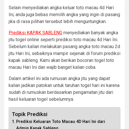
Selain menyediakan angka keluar toto macau 4d Hari
Ini, anda juga bebas memilih angka yang ingin di pasang
jika di rasa pilihan tersebut lebih menguntungkan.
Prediksi KAPAK SABLENG
menyediakan banyak angka
jitu togel online seperti prediksi toto macau 4d Hari Ini.
Sebelum kalian melakukan pasang angka toto macau 2d
jitu Hari Ini, sebaiknya mampir sejenak di forum prediksi
kapak sableng. Kami akan berikan bocoran togel toto
macau Hari Ini dan wajib banget kalian coba.
Dalam artikel ini ada rumusan angka jitu yang dapat
kalian jadikan patokan untuk taruhan togel hari ini karena
sudah di rumuskan berdasarkan pengamatan jitu dari
hasil keluaran togel sebelumnya.
Topik Prediksi
Prediksi Keluaran Toto Macau 4D Hari Ini dari
Admin Kapak Sableng