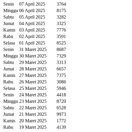
Senin
07 April 2025
3764
Minggu
06 April 2025
8175
Sabtu
05 April 2025
3282
Jumat
04 April 2025
3325
Kamis
03 April 2025
7776
Rabu
02 April 2025
3591
Selasa
01 April 2025
8525
Senin
31 Maret 2025
8687
Minggu
30 Maret 2025
7329
Sabtu
29 Maret 2025
3313
Jumat
28 Maret 2025
6657
Kamis
27 Maret 2025
7375
Rabu
26 Maret 2025
3086
Selasa
25 Maret 2025
5946
Senin
24 Maret 2025
4418
Minggu
23 Maret 2025
8720
Sabtu
22 Maret 2025
6528
Jumat
21 Maret 2025
9973
Kamis
20 Maret 2025
1772
Rabu
19 Maret 2025
4139