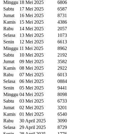
Minggu
18 Mei 2025
6806
Sabtu
17 Mei 2025
6587
Jumat
16 Mei 2025
8731
Kamis
15 Mei 2025
4386
Rabu
14 Mei 2025
2057
Selasa
13 Mei 2025
1073
Senin
12 Mei 2025
6613
Minggu
11 Mei 2025
8962
Sabtu
10 Mei 2025
2192
Jumat
09 Mei 2025
3582
Kamis
08 Mei 2025
2922
Rabu
07 Mei 2025
6013
Selasa
06 Mei 2025
0884
Senin
05 Mei 2025
9441
Minggu
04 Mei 2025
8098
Sabtu
03 Mei 2025
6733
Jumat
02 Mei 2025
3201
Kamis
01 Mei 2025
6540
Rabu
30 April 2025
3090
Selasa
29 April 2025
8729
Senin
28 April 2025
1776