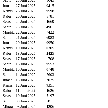
Sabtu
28 Juni 2025
5645
Jumat
27 Juni 2025
0415
Kamis
26 Juni 2025
9598
Rabu
25 Juni 2025
5781
Selasa
24 Juni 2025
4669
Senin
23 Juni 2025
4961
Minggu
22 Juni 2025
7422
Sabtu
21 Juni 2025
6983
Jumat
20 Juni 2025
0950
Kamis
19 Juni 2025
0305
Rabu
18 Juni 2025
2425
Selasa
17 Juni 2025
1708
Senin
16 Juni 2025
9553
Minggu
15 Juni 2025
0748
Sabtu
14 Juni 2025
7603
Jumat
13 Juni 2025
2025
Kamis
12 Juni 2025
9351
Rabu
11 Juni 2025
4626
Selasa
10 Juni 2025
5197
Senin
09 Juni 2025
5811
Minggu
08 Juni 2025
4206