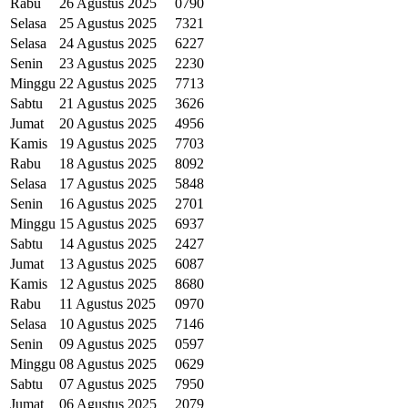
Rabu
26 Agustus 2025
0790
Selasa
25 Agustus 2025
7321
Selasa
24 Agustus 2025
6227
Senin
23 Agustus 2025
2230
Minggu
22 Agustus 2025
7713
Sabtu
21 Agustus 2025
3626
Jumat
20 Agustus 2025
4956
Kamis
19 Agustus 2025
7703
Rabu
18 Agustus 2025
8092
Selasa
17 Agustus 2025
5848
Senin
16 Agustus 2025
2701
Minggu
15 Agustus 2025
6937
Sabtu
14 Agustus 2025
2427
Jumat
13 Agustus 2025
6087
Kamis
12 Agustus 2025
8680
Rabu
11 Agustus 2025
0970
Selasa
10 Agustus 2025
7146
Senin
09 Agustus 2025
0597
Minggu
08 Agustus 2025
0629
Sabtu
07 Agustus 2025
7950
Jumat
06 Agustus 2025
2079