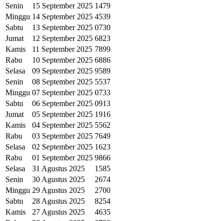
Senin
15 September 2025
1479
Minggu
14 September 2025
4539
Sabtu
13 September 2025
0730
Jumat
12 September 2025
6823
Kamis
11 September 2025
7899
Rabu
10 September 2025
6886
Selasa
09 September 2025
9589
Senin
08 September 2025
5537
Minggu
07 September 2025
0733
Sabtu
06 September 2025
0913
Jumat
05 September 2025
1916
Kamis
04 September 2025
5562
Rabu
03 September 2025
7649
Selasa
02 September 2025
1623
Rabu
01 September 2025
9866
Selasa
31 Agustus 2025
1585
Senin
30 Agustus 2025
2674
Minggu
29 Agustus 2025
2700
Sabtu
28 Agustus 2025
8254
Kamis
27 Agustus 2025
4635