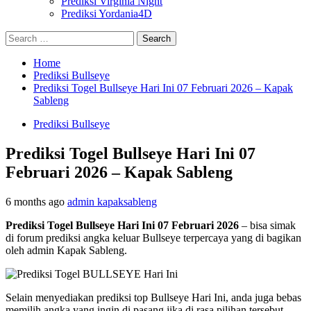
Prediksi Virginia Night
Prediksi Yordania4D
Search
for:
Home
Prediksi Bullseye
Prediksi Togel Bullseye Hari Ini 07 Februari 2026 – Kapak
Sableng
Prediksi Bullseye
Prediksi Togel Bullseye Hari Ini 07
Februari 2026 – Kapak Sableng
6 months ago
admin kapaksableng
Prediksi Togel Bullseye Hari Ini 07 Februari 2026
– bisa simak
di forum prediksi angka keluar Bullseye terpercaya yang di bagikan
oleh admin Kapak Sableng.
Selain menyediakan prediksi top Bullseye Hari Ini, anda juga bebas
memilih angka yang ingin di pasang jika di rasa pilihan tersebut