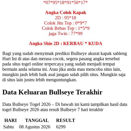
*07*95*18*91*50*17*
Angka Colok Kapak
2D : 95*18
Colok Jitu Top : 0*9*7
Colok Bebas Top : 1*5*9
jaga Twin : 77*99
Angka Shio 2D : KERBAU * KUDA
Bagi yang sudah menyimak prediksi Bullseye akurat kapak sableng
Hari Ini di atas dan merasa cocok, segera pasang angka tersebut
pada situs togel online terpercaya yang sudah menjadi tempat
bermain anda selama ini. Atau jika anda mau mencoba situs lain,
mungkin jauh lebih baik asal jangan salah pilih situs. Mungkin saja
di situs lain justru lebih menguntungkan.
Data Keluaran Bullseye Terakhir
Data Bullseye Togel 2026 – Di bawah ini kami tampilkan hasil data
togel Bullseye 2026 atau result Bullseye 7 hari terakhir
HARI
TANGGAL
RESULT
Sabtu
08 Agustus 2026
6299