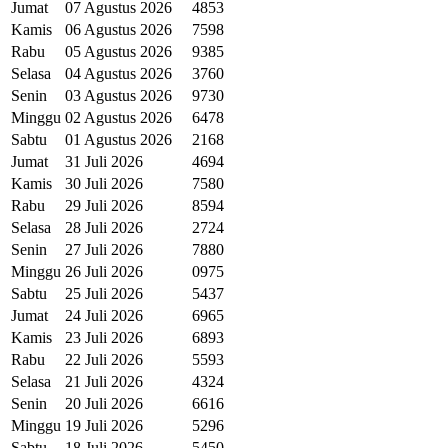
Jumat
07 Agustus 2026
4853
Kamis
06 Agustus 2026
7598
Rabu
05 Agustus 2026
9385
Selasa
04 Agustus 2026
3760
Senin
03 Agustus 2026
9730
Minggu
02 Agustus 2026
6478
Sabtu
01 Agustus 2026
2168
Jumat
31 Juli 2026
4694
Kamis
30 Juli 2026
7580
Rabu
29 Juli 2026
8594
Selasa
28 Juli 2026
2724
Senin
27 Juli 2026
7880
Minggu
26 Juli 2026
0975
Sabtu
25 Juli 2026
5437
Jumat
24 Juli 2026
6965
Kamis
23 Juli 2026
6893
Rabu
22 Juli 2026
5593
Selasa
21 Juli 2026
4324
Senin
20 Juli 2026
6616
Minggu
19 Juli 2026
5296
Sabtu
18 Juli 2026
5450