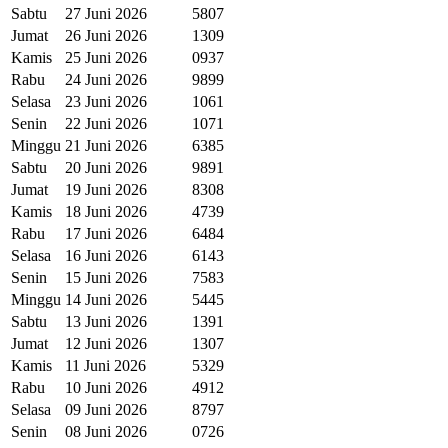
Sabtu
27 Juni 2026
5807
Jumat
26 Juni 2026
1309
Kamis
25 Juni 2026
0937
Rabu
24 Juni 2026
9899
Selasa
23 Juni 2026
1061
Senin
22 Juni 2026
1071
Minggu
21 Juni 2026
6385
Sabtu
20 Juni 2026
9891
Jumat
19 Juni 2026
8308
Kamis
18 Juni 2026
4739
Rabu
17 Juni 2026
6484
Selasa
16 Juni 2026
6143
Senin
15 Juni 2026
7583
Minggu
14 Juni 2026
5445
Sabtu
13 Juni 2026
1391
Jumat
12 Juni 2026
1307
Kamis
11 Juni 2026
5329
Rabu
10 Juni 2026
4912
Selasa
09 Juni 2026
8797
Senin
08 Juni 2026
0726