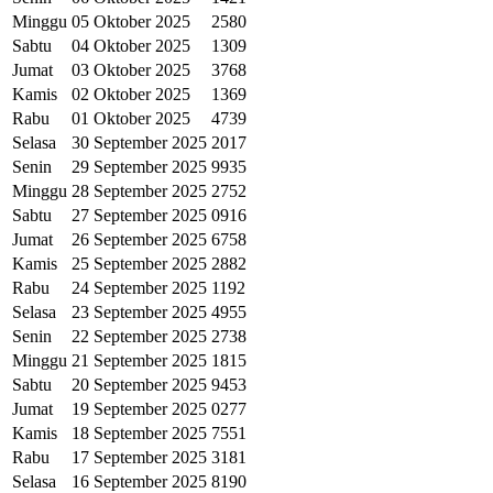
Minggu
05 Oktober 2025
2580
Sabtu
04 Oktober 2025
1309
Jumat
03 Oktober 2025
3768
Kamis
02 Oktober 2025
1369
Rabu
01 Oktober 2025
4739
Selasa
30 September 2025
2017
Senin
29 September 2025
9935
Minggu
28 September 2025
2752
Sabtu
27 September 2025
0916
Jumat
26 September 2025
6758
Kamis
25 September 2025
2882
Rabu
24 September 2025
1192
Selasa
23 September 2025
4955
Senin
22 September 2025
2738
Minggu
21 September 2025
1815
Sabtu
20 September 2025
9453
Jumat
19 September 2025
0277
Kamis
18 September 2025
7551
Rabu
17 September 2025
3181
Selasa
16 September 2025
8190