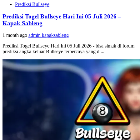
Prediksi Bullseye
Prediksi Togel Bullseye Hari Ini 05 Juli 2026 –
Kapak Sableng
1 month ago
admin kapaksableng
Prediksi Togel Bullseye Hari Ini 05 Juli 2026 - bisa simak di forum
prediksi angka keluar Bullseye terpercaya yang di...