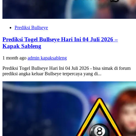
Prediksi Bullseye
Prediksi Togel Bullseye Hari Ini 04 Juli 2026 –
Kapak Sableng
1 month ago
admin kapaksableng
Prediksi Togel Bullseye Hari Ini 04 Juli 2026 - bisa simak di forum
prediksi angka keluar Bullseye terpercaya yang di...