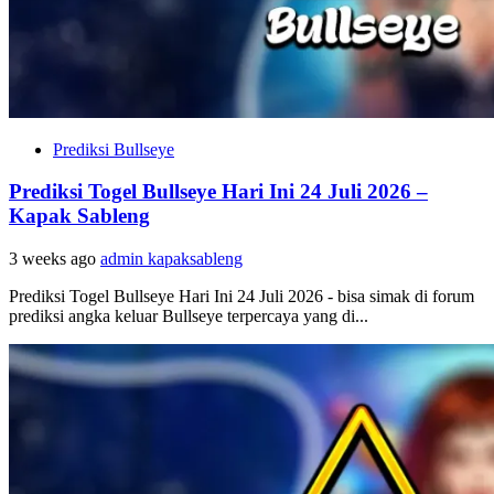
Prediksi Bullseye
Prediksi Togel Bullseye Hari Ini 24 Juli 2026 –
Kapak Sableng
3 weeks ago
admin kapaksableng
Prediksi Togel Bullseye Hari Ini 24 Juli 2026 - bisa simak di forum
prediksi angka keluar Bullseye terpercaya yang di...