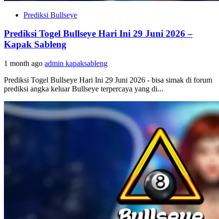
Prediksi Bullseye
Prediksi Togel Bullseye Hari Ini 29 Juni 2026 –
Kapak Sableng
1 month ago
admin kapaksableng
Prediksi Togel Bullseye Hari Ini 29 Juni 2026 - bisa simak di forum
prediksi angka keluar Bullseye terpercaya yang di...