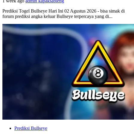
1 week ago
admin kapaksableng
Prediksi Togel Bullseye Hari Ini 02 Agustus 2026 - bisa simak di
forum prediksi angka keluar Bullseye terpercaya yang di...
Prediksi Bullseye