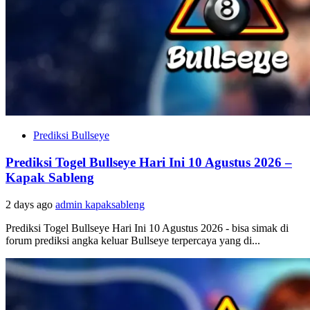
Prediksi Bullseye
Prediksi Togel Bullseye Hari Ini 10 Agustus 2026 –
Kapak Sableng
2 days ago
admin kapaksableng
Prediksi Togel Bullseye Hari Ini 10 Agustus 2026 - bisa simak di
forum prediksi angka keluar Bullseye terpercaya yang di...