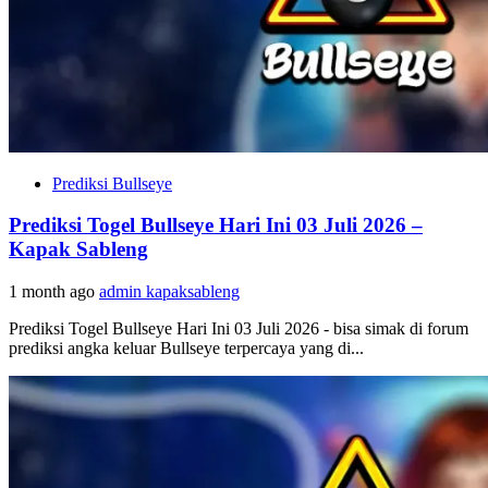
Prediksi Bullseye
Prediksi Togel Bullseye Hari Ini 03 Juli 2026 –
Kapak Sableng
1 month ago
admin kapaksableng
Prediksi Togel Bullseye Hari Ini 03 Juli 2026 - bisa simak di forum
prediksi angka keluar Bullseye terpercaya yang di...