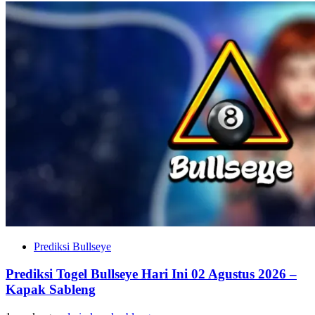
Prediksi Bullseye
Prediksi Togel Bullseye Hari Ini 02 Agustus 2026 –
Kapak Sableng