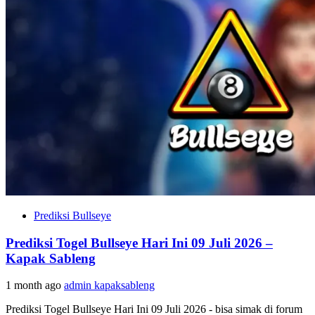
Prediksi Bullseye
Prediksi Togel Bullseye Hari Ini 09 Juli 2026 –
Kapak Sableng
1 month ago
admin kapaksableng
Prediksi Togel Bullseye Hari Ini 09 Juli 2026 - bisa simak di forum