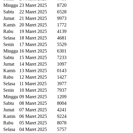
Minggu
23 Maret 2025
8720
Sabtu
22 Maret 2025
6528
Jumat
21 Maret 2025
9973
Kamis
20 Maret 2025
1772
Rabu
19 Maret 2025
4139
Selasa
18 Maret 2025
4681
Senin
17 Maret 2025
5529
Minggu
16 Maret 2025
6301
Sabtu
15 Maret 2025
7233
Jumat
14 Maret 2025
1097
Kamis
13 Maret 2025
0143
Rabu
12 Maret 2025
1427
Selasa
11 Maret 2025
3977
Senin
10 Maret 2025
7937
Minggu
09 Maret 2025
1209
Sabtu
08 Maret 2025
8004
Jumat
07 Maret 2025
4241
Kamis
06 Maret 2025
9224
Rabu
05 Maret 2025
8078
Selasa
04 Maret 2025
5757