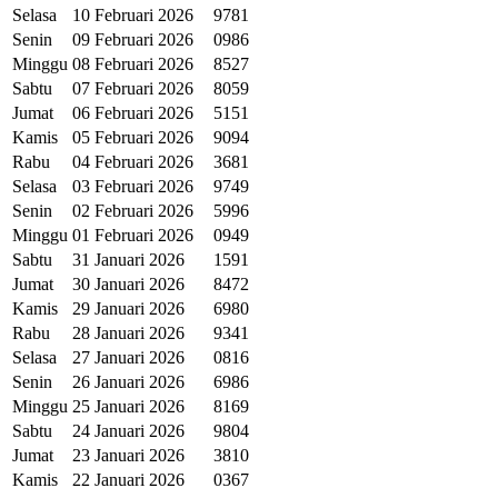
Selasa
10 Februari 2026
9781
Senin
09 Februari 2026
0986
Minggu
08 Februari 2026
8527
Sabtu
07 Februari 2026
8059
Jumat
06 Februari 2026
5151
Kamis
05 Februari 2026
9094
Rabu
04 Februari 2026
3681
Selasa
03 Februari 2026
9749
Senin
02 Februari 2026
5996
Minggu
01 Februari 2026
0949
Sabtu
31 Januari 2026
1591
Jumat
30 Januari 2026
8472
Kamis
29 Januari 2026
6980
Rabu
28 Januari 2026
9341
Selasa
27 Januari 2026
0816
Senin
26 Januari 2026
6986
Minggu
25 Januari 2026
8169
Sabtu
24 Januari 2026
9804
Jumat
23 Januari 2026
3810
Kamis
22 Januari 2026
0367