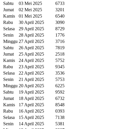
Sabtu
03 Mei 2025
6733
Jumat
02 Mei 2025
3201
Kamis
01 Mei 2025
6540
Rabu
30 April 2025
3090
Selasa
29 April 2025
8729
Senin
28 April 2025
1776
Minggu
27 April 2025
3716
Sabtu
26 April 2025
7819
Jumat
25 April 2025
2518
Kamis
24 April 2025
5752
Rabu
23 April 2025
9345
Selasa
22 April 2025
3536
Senin
21 April 2025
5753
Minggu
20 April 2025
6225
Sabtu
19 April 2025
9592
Jumat
18 April 2025
6732
Kamis
17 April 2025
8548
Rabu
16 April 2025
0393
Selasa
15 April 2025
7138
Senin
14 April 2025
5381