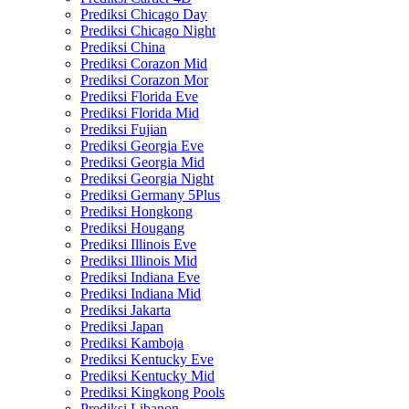
Prediksi Chicago Day
Prediksi Chicago Night
Prediksi China
Prediksi Corazon Mid
Prediksi Corazon Mor
Prediksi Florida Eve
Prediksi Florida Mid
Prediksi Fujian
Prediksi Georgia Eve
Prediksi Georgia Mid
Prediksi Georgia Night
Prediksi Germany 5Plus
Prediksi Hongkong
Prediksi Hougang
Prediksi Illinois Eve
Prediksi Illinois Mid
Prediksi Indiana Eve
Prediksi Indiana Mid
Prediksi Jakarta
Prediksi Japan
Prediksi Kamboja
Prediksi Kentucky Eve
Prediksi Kentucky Mid
Prediksi Kingkong Pools
Prediksi Libanon