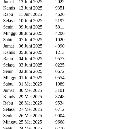
Jumat
13 Juni 2025
2025
Kamis
12 Juni 2025
9351
Rabu
11 Juni 2025
4626
Selasa
10 Juni 2025
5197
Senin
09 Juni 2025
5811
Minggu
08 Juni 2025
4206
Sabtu
07 Juni 2025
1020
Jumat
06 Juni 2025
4990
Kamis
05 Juni 2025
1213
Rabu
04 Juni 2025
9573
Selasa
03 Juni 2025
0225
Senin
02 Juni 2025
0672
Minggu
01 Juni 2025
0554
Sabtu
31 Mei 2025
1089
Jumat
30 Mei 2025
3101
Kamis
29 Mei 2025
8748
Rabu
28 Mei 2025
9534
Selasa
27 Mei 2025
6712
Senin
26 Mei 2025
9004
Minggu
25 Mei 2025
9668
Sabtu
24 Mei 2025
6776