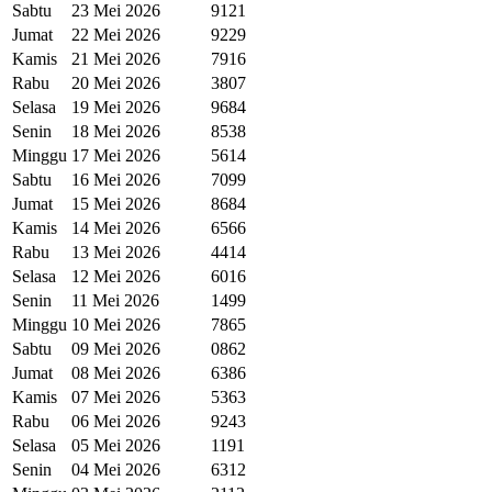
Sabtu
23 Mei 2026
9121
Jumat
22 Mei 2026
9229
Kamis
21 Mei 2026
7916
Rabu
20 Mei 2026
3807
Selasa
19 Mei 2026
9684
Senin
18 Mei 2026
8538
Minggu
17 Mei 2026
5614
Sabtu
16 Mei 2026
7099
Jumat
15 Mei 2026
8684
Kamis
14 Mei 2026
6566
Rabu
13 Mei 2026
4414
Selasa
12 Mei 2026
6016
Senin
11 Mei 2026
1499
Minggu
10 Mei 2026
7865
Sabtu
09 Mei 2026
0862
Jumat
08 Mei 2026
6386
Kamis
07 Mei 2026
5363
Rabu
06 Mei 2026
9243
Selasa
05 Mei 2026
1191
Senin
04 Mei 2026
6312