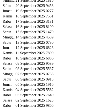
Minggu
21 September 2025
1815
Sabtu
20 September 2025
9453
Jumat
19 September 2025
0277
Kamis
18 September 2025
7551
Rabu
17 September 2025
3181
Selasa
16 September 2025
8190
Senin
15 September 2025
1479
Minggu
14 September 2025
4539
Sabtu
13 September 2025
0730
Jumat
12 September 2025
6823
Kamis
11 September 2025
7899
Rabu
10 September 2025
6886
Selasa
09 September 2025
9589
Senin
08 September 2025
5537
Minggu
07 September 2025
0733
Sabtu
06 September 2025
0913
Jumat
05 September 2025
1916
Kamis
04 September 2025
5562
Rabu
03 September 2025
7649
Selasa
02 September 2025
1623
Rabu
01 September 2025
9866