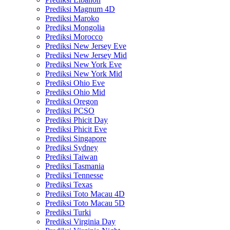
Prediksi Magnum 4D
Prediksi Maroko
Prediksi Mongolia
Prediksi Morocco
Prediksi New Jersey Eve
Prediksi New Jersey Mid
Prediksi New York Eve
Prediksi New York Mid
Prediksi Ohio Eve
Prediksi Ohio Mid
Prediksi Oregon
Prediksi PCSO
Prediksi Phicit Day
Prediksi Phicit Eve
Prediksi Singapore
Prediksi Sydney
Prediksi Taiwan
Prediksi Tasmania
Prediksi Tennesse
Prediksi Texas
Prediksi Toto Macau 4D
Prediksi Toto Macau 5D
Prediksi Turki
Prediksi Virginia Day