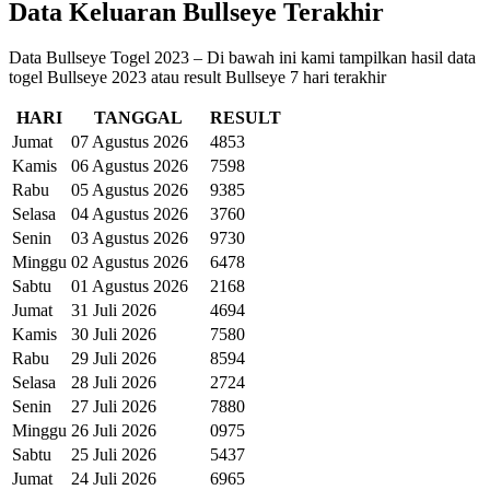
Data Keluaran Bullseye Terakhir
Data Bullseye Togel 2023 – Di bawah ini kami tampilkan hasil data
togel Bullseye 2023 atau result Bullseye 7 hari terakhir
HARI
TANGGAL
RESULT
Jumat
07 Agustus 2026
4853
Kamis
06 Agustus 2026
7598
Rabu
05 Agustus 2026
9385
Selasa
04 Agustus 2026
3760
Senin
03 Agustus 2026
9730
Minggu
02 Agustus 2026
6478
Sabtu
01 Agustus 2026
2168
Jumat
31 Juli 2026
4694
Kamis
30 Juli 2026
7580
Rabu
29 Juli 2026
8594
Selasa
28 Juli 2026
2724
Senin
27 Juli 2026
7880
Minggu
26 Juli 2026
0975
Sabtu
25 Juli 2026
5437
Jumat
24 Juli 2026
6965