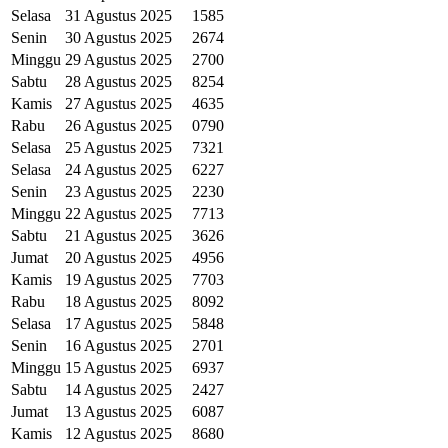
Selasa
31 Agustus 2025
1585
Senin
30 Agustus 2025
2674
Minggu
29 Agustus 2025
2700
Sabtu
28 Agustus 2025
8254
Kamis
27 Agustus 2025
4635
Rabu
26 Agustus 2025
0790
Selasa
25 Agustus 2025
7321
Selasa
24 Agustus 2025
6227
Senin
23 Agustus 2025
2230
Minggu
22 Agustus 2025
7713
Sabtu
21 Agustus 2025
3626
Jumat
20 Agustus 2025
4956
Kamis
19 Agustus 2025
7703
Rabu
18 Agustus 2025
8092
Selasa
17 Agustus 2025
5848
Senin
16 Agustus 2025
2701
Minggu
15 Agustus 2025
6937
Sabtu
14 Agustus 2025
2427
Jumat
13 Agustus 2025
6087
Kamis
12 Agustus 2025
8680