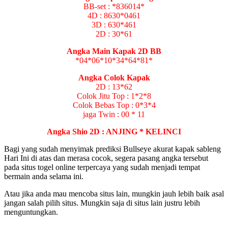
BB-set : *836014*
4D : 8630*0461
3D : 630*461
2D : 30*61
Angka Main Kapak 2D BB
*04*06*10*34*64*81*
Angka Colok Kapak
2D : 13*62
Colok Jitu Top : 1*2*8
Colok Bebas Top : 0*3*4
jaga Twin : 00 * 11
Angka Shio 2D : ANJING * KELINCI
Bagi yang sudah menyimak prediksi Bullseye akurat kapak sableng
Hari Ini di atas dan merasa cocok, segera pasang angka tersebut
pada situs togel online terpercaya yang sudah menjadi tempat
bermain anda selama ini.
Atau jika anda mau mencoba situs lain, mungkin jauh lebih baik asal
jangan salah pilih situs. Mungkin saja di situs lain justru lebih
menguntungkan.