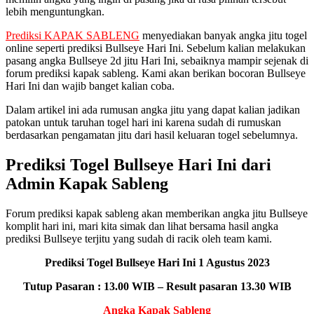
lebih menguntungkan.
Prediksi KAPAK SABLENG
menyediakan banyak angka jitu togel
online seperti prediksi Bullseye Hari Ini. Sebelum kalian melakukan
pasang angka Bullseye 2d jitu Hari Ini, sebaiknya mampir sejenak di
forum prediksi kapak sableng. Kami akan berikan bocoran Bullseye
Hari Ini dan wajib banget kalian coba.
Dalam artikel ini ada rumusan angka jitu yang dapat kalian jadikan
patokan untuk taruhan togel hari ini karena sudah di rumuskan
berdasarkan pengamatan jitu dari hasil keluaran togel sebelumnya.
Prediksi Togel Bullseye Hari Ini dari
Admin Kapak Sableng
Forum prediksi kapak sableng akan memberikan angka jitu Bullseye
komplit hari ini, mari kita simak dan lihat bersama hasil angka
prediksi Bullseye terjitu yang sudah di racik oleh team kami.
Prediksi Togel Bullseye Hari Ini 1 Agustus 2023
Tutup Pasaran : 13.00 WIB – Result pasaran 13.30 WIB
Angka Kapak Sableng