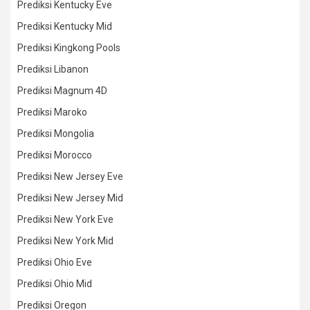
Prediksi Kentucky Eve
Prediksi Kentucky Mid
Prediksi Kingkong Pools
Prediksi Libanon
Prediksi Magnum 4D
Prediksi Maroko
Prediksi Mongolia
Prediksi Morocco
Prediksi New Jersey Eve
Prediksi New Jersey Mid
Prediksi New York Eve
Prediksi New York Mid
Prediksi Ohio Eve
Prediksi Ohio Mid
Prediksi Oregon