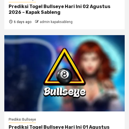
Prediksi Togel Bullseye Hari Ini 02 Agustus
2026 – Kapak Sableng
6 days ago
admin kapaksableng
Prediksi Bullseye
Prediksi Togel Bullseye Hari Ini 01 Agustus