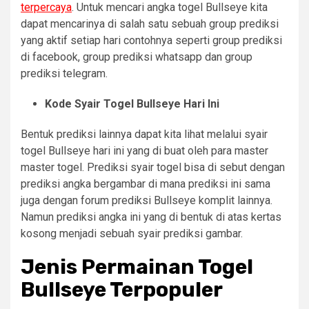
terpercaya
. Untuk mencari angka togel Bullseye kita
dapat mencarinya di salah satu sebuah group prediksi
yang aktif setiap hari contohnya seperti group prediksi
di facebook, group prediksi whatsapp dan group
prediksi telegram.
Kode Syair Togel Bullseye Hari Ini
Bentuk prediksi lainnya dapat kita lihat melalui syair
togel Bullseye hari ini yang di buat oleh para master
master togel. Prediksi syair togel bisa di sebut dengan
prediksi angka bergambar di mana prediksi ini sama
juga dengan forum prediksi Bullseye komplit lainnya.
Namun prediksi angka ini yang di bentuk di atas kertas
kosong menjadi sebuah syair prediksi gambar.
Jenis Permainan Togel
Bullseye Terpopuler