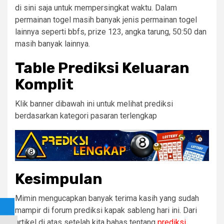
di sini saja untuk mempersingkat waktu. Dalam
permainan togel masih banyak jenis permainan togel
lainnya seperti bbfs, prize 123, angka tarung, 50:50 dan
masih banyak lainnya.
Table Prediksi Keluaran
Komplit
Klik banner dibawah ini untuk melihat prediksi
berdasarkan kategori pasaran terlengkap
Kesimpulan
Mimin mengucapkan banyak terima kasih yang sudah
mampir di forum prediksi kapak sableng hari ini. Dari
artikel di atas setelah kita bahas tentang
prediksi