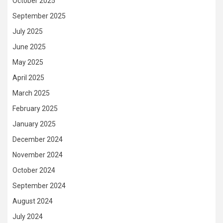
October 2025
September 2025
July 2025
June 2025
May 2025
April 2025
March 2025
February 2025
January 2025
December 2024
November 2024
October 2024
September 2024
August 2024
July 2024