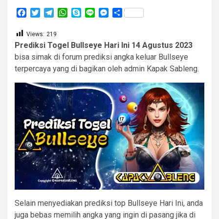
Facebook
Twitter
Telegram
WhatsApp
Skype
Line
Messenger
Share
Views:
219
Prediksi Togel Bullseye Hari Ini 14 Agustus 2023
bisa simak di forum prediksi angka keluar Bullseye
terpercaya yang di bagikan oleh admin Kapak Sableng.
Selain menyediakan prediksi top Bullseye Hari Ini, anda
juga bebas memilih angka yang ingin di pasang jika di