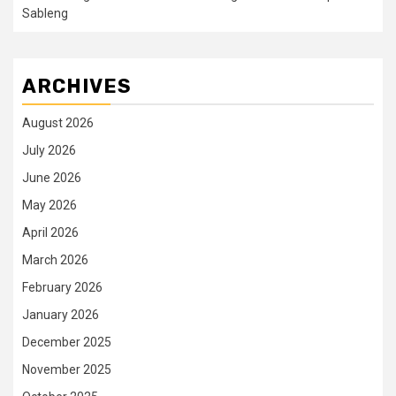
Sableng
ARCHIVES
August 2026
July 2026
June 2026
May 2026
April 2026
March 2026
February 2026
January 2026
December 2025
November 2025