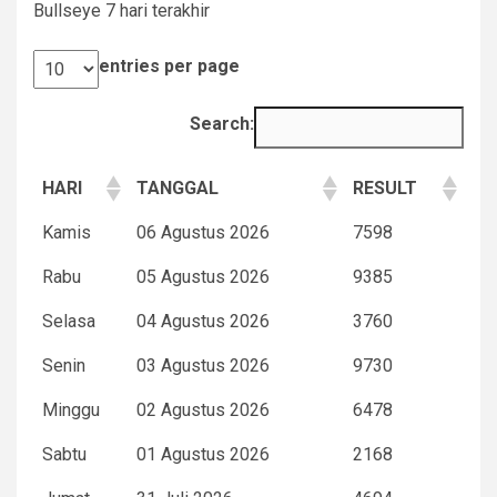
Bullseye 7 hari terakhir
entries per page
Search:
HARI
TANGGAL
RESULT
Kamis
06 Agustus 2026
7598
Rabu
05 Agustus 2026
9385
Selasa
04 Agustus 2026
3760
Senin
03 Agustus 2026
9730
Minggu
02 Agustus 2026
6478
Sabtu
01 Agustus 2026
2168