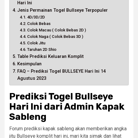
Hari Ini
Jenis Permainan Togel Bullseye Terpopuler
4D/3D/2D
Colok Bebas
Colok Macau ( Colok Bebas 2D )
Colok Naga ( Colok Bebas 3D )
Colok Jitu
Taruhan 2D Shio
Table Prediksi Keluaran Komplit
Kesimpulan
FAQ – Prediksi Togel BULLSEYE Hari Ini 14
Agustus 2023
Prediksi Togel Bullseye
Hari Ini dari Admin Kapak
Sableng
Forum prediksi kapak sableng akan memberikan angka
jitu Bullseye komplit hari ini, mari kita simak dan lihat