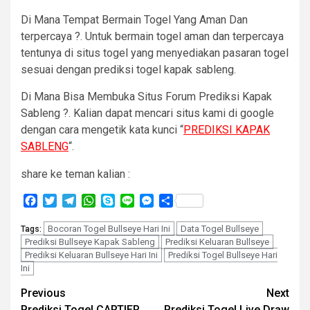
Di Mana Tempat Bermain Togel Yang Aman Dan
terpercaya ?. Untuk bermain togel aman dan terpercaya
tentunya di situs togel yang menyediakan pasaran togel
sesuai dengan prediksi togel kapak sableng.
Di Mana Bisa Membuka Situs Forum Prediksi Kapak
Sableng ?. Kalian dapat mencari situs kami di google
dengan cara mengetik kata kunci “
PREDIKSI KAPAK
SABLENG
“.
share ke teman kalian :
Facebook
Twitter
Telegram
WhatsApp
Skype
Line
Messenger
Share
Bocoran Togel Bullseye Hari Ini
Data Togel Bullseye
Tags:
Prediksi Bullseye Kapak Sableng
Prediksi Keluaran Bullseye
Prediksi Keluaran Bullseye Hari Ini
Prediksi Togel Bullseye Hari
Ini
Post
Previous
Next
Prediksi Togel CARTIER
Prediksi Togel Live Draw