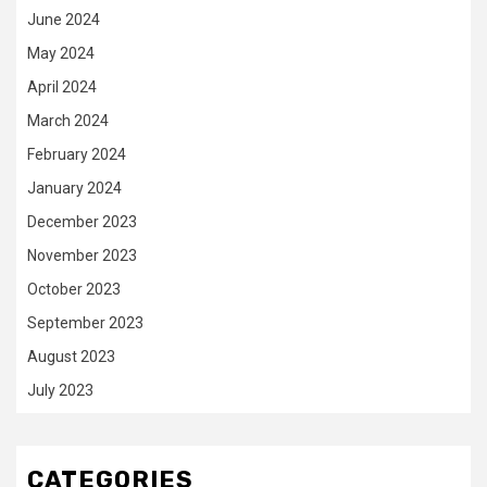
June 2024
May 2024
April 2024
March 2024
February 2024
January 2024
December 2023
November 2023
October 2023
September 2023
August 2023
July 2023
CATEGORIES