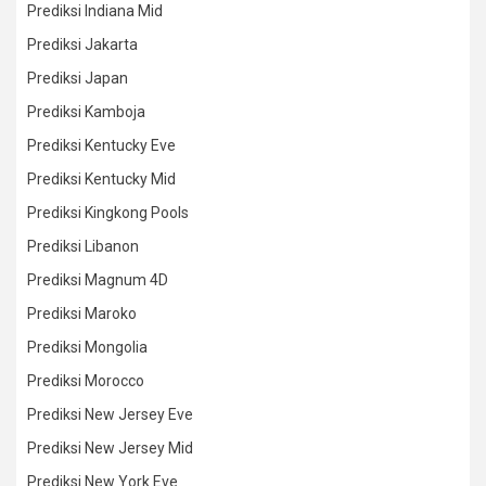
Prediksi Indiana Mid
Prediksi Jakarta
Prediksi Japan
Prediksi Kamboja
Prediksi Kentucky Eve
Prediksi Kentucky Mid
Prediksi Kingkong Pools
Prediksi Libanon
Prediksi Magnum 4D
Prediksi Maroko
Prediksi Mongolia
Prediksi Morocco
Prediksi New Jersey Eve
Prediksi New Jersey Mid
Prediksi New York Eve