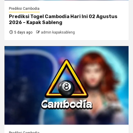
Prediksi Cambodia
Prediksi Togel Cambodia Hari Ini 02 Agustus
2026 – Kapak Sableng
5 days ago
admin kapaksableng