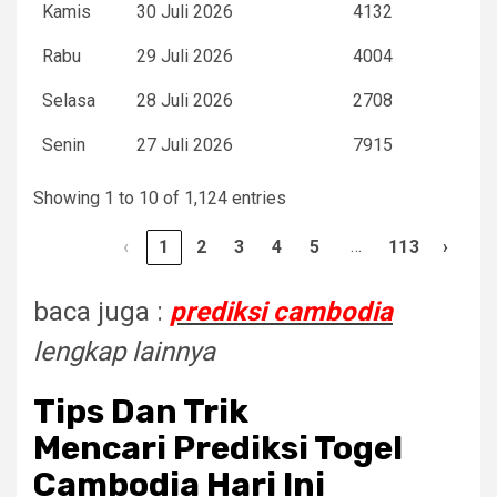
Kamis
30 Juli 2026
4132
Rabu
29 Juli 2026
4004
Selasa
28 Juli 2026
2708
Senin
27 Juli 2026
7915
Showing 1 to 10 of 1,124 entries
…
‹
1
2
3
4
5
113
›
baca juga :
prediksi cambodia
lengkap lainnya
Tips Dan Trik
Mencari Prediksi Togel
Cambodia Hari Ini