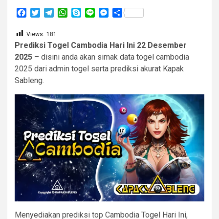
Facebook
Twitter
Telegram
WhatsApp
Skype
Line
Messenger
Share
Views:
181
Prediksi Togel Cambodia Hari Ini 22 Desember
2025
– disini anda akan simak data togel cambodia
2025 dari admin togel serta prediksi akurat Kapak
Sableng.
Menyediakan prediksi top Cambodia Togel Hari Ini,