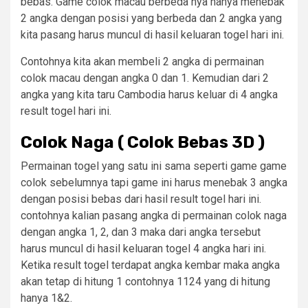
bebas. Game colok macau berbeda nya hanya menebak
2 angka dengan posisi yang berbeda dan 2 angka yang
kita pasang harus muncul di hasil keluaran togel hari ini.
Contohnya kita akan membeli 2 angka di permainan
colok macau dengan angka 0 dan 1. Kemudian dari 2
angka yang kita taru Cambodia harus keluar di 4 angka
result togel hari ini.
Colok Naga ( Colok Bebas 3D )
Permainan togel yang satu ini sama seperti game game
colok sebelumnya tapi game ini harus menebak 3 angka
dengan posisi bebas dari hasil result togel hari ini.
contohnya kalian pasang angka di permainan colok naga
dengan angka 1, 2, dan 3 maka dari angka tersebut
harus muncul di hasil keluaran togel 4 angka hari ini.
Ketika result togel terdapat angka kembar maka angka
akan tetap di hitung 1 contohnya 1124 yang di hitung
hanya 1&2.