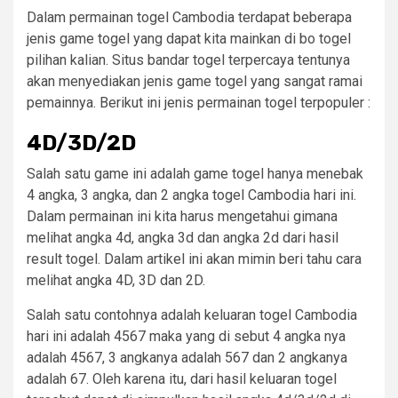
Dalam permainan togel Cambodia terdapat beberapa
jenis game togel yang dapat kita mainkan di bo togel
pilihan kalian. Situs bandar togel terpercaya tentunya
akan menyediakan jenis game togel yang sangat ramai
pemainnya. Berikut ini jenis permainan togel terpopuler :
4D/3D/2D
Salah satu game ini adalah game togel hanya menebak
4 angka, 3 angka, dan 2 angka togel Cambodia hari ini.
Dalam permainan ini kita harus mengetahui gimana
melihat angka 4d, angka 3d dan angka 2d dari hasil
result togel. Dalam artikel ini akan mimin beri tahu cara
melihat angka 4D, 3D dan 2D.
Salah satu contohnya adalah keluaran togel Cambodia
hari ini adalah 4567 maka yang di sebut 4 angka nya
adalah 4567, 3 angkanya adalah 567 dan 2 angkanya
adalah 67. Oleh karena itu, dari hasil keluaran togel