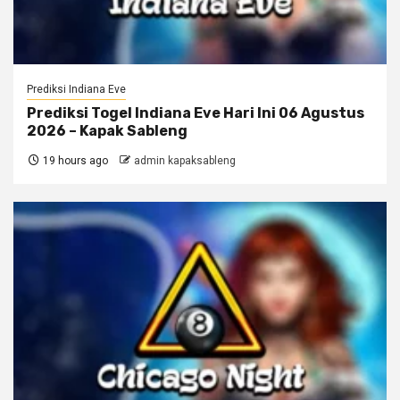
Prediksi Indiana Eve
Prediksi Togel Indiana Eve Hari Ini 06 Agustus
2026 – Kapak Sableng
19 hours ago
admin kapaksableng