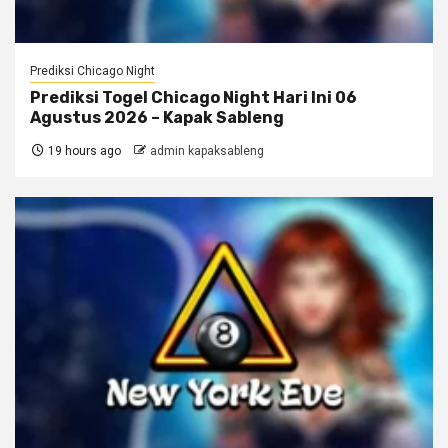
Prediksi Chicago Night
Prediksi Togel Chicago Night Hari Ini 06
Agustus 2026 – Kapak Sableng
19 hours ago
admin kapaksableng