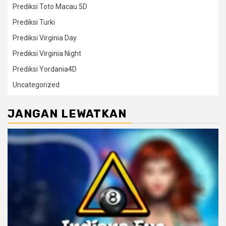
Prediksi Toto Macau 5D
Prediksi Turki
Prediksi Virginia Day
Prediksi Virginia Night
Prediksi Yordania4D
Uncategorized
JANGAN LEWATKAN