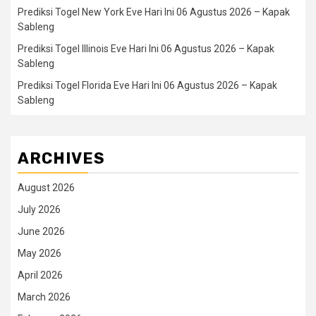
Prediksi Togel New York Eve Hari Ini 06 Agustus 2026 – Kapak
Sableng
Prediksi Togel Illinois Eve Hari Ini 06 Agustus 2026 – Kapak
Sableng
Prediksi Togel Florida Eve Hari Ini 06 Agustus 2026 – Kapak
Sableng
ARCHIVES
August 2026
July 2026
June 2026
May 2026
April 2026
March 2026