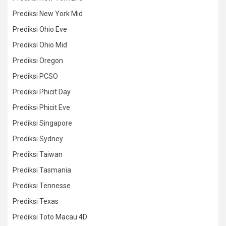
Prediksi New York Mid
Prediksi Ohio Eve
Prediksi Ohio Mid
Prediksi Oregon
Prediksi PCSO
Prediksi Phicit Day
Prediksi Phicit Eve
Prediksi Singapore
Prediksi Sydney
Prediksi Taiwan
Prediksi Tasmania
Prediksi Tennesse
Prediksi Texas
Prediksi Toto Macau 4D