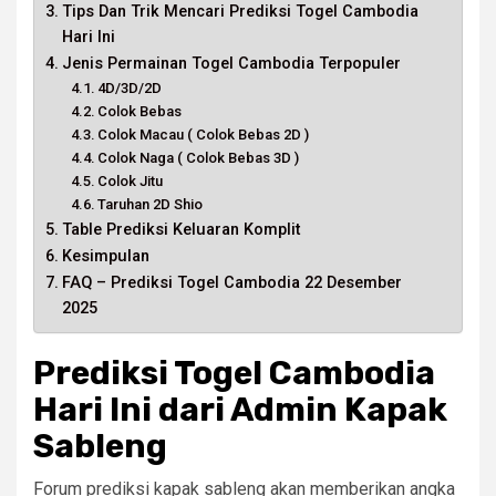
Tips Dan Trik Mencari Prediksi Togel Cambodia
Hari Ini
Jenis Permainan Togel Cambodia Terpopuler
4D/3D/2D
Colok Bebas
Colok Macau ( Colok Bebas 2D )
Colok Naga ( Colok Bebas 3D )
Colok Jitu
Taruhan 2D Shio
Table Prediksi Keluaran Komplit
Kesimpulan
FAQ – Prediksi Togel Cambodia 22 Desember
2025
Prediksi Togel Cambodia
Hari Ini dari Admin Kapak
Sableng
Forum prediksi kapak sableng akan memberikan angka