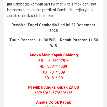
jitu Cambodia komplit hari ini, mari kita simak dan lihat
bersama hasil angka prediksi Cambodia terjitu yang
sudah di racik oleh team kami.
Prediksi Togel Cambodia Hari Ini 22 Desember
2025
Tutup Pasaran : 11.30 WIB – Result Pasaran 11.50
WIB
Angka Main Kapak Sableng
BB-set : *509781*
4D : 9781* 1509
3D : 781* 509
2D : 81* 09
Prediksi Angka Kapak 2D BB
*97*50*81*78*09*15*
Angka Colok Kapak