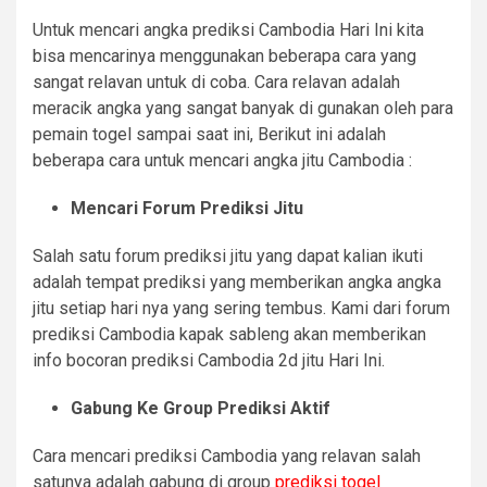
Untuk mencari angka prediksi Cambodia Hari Ini kita
bisa mencarinya menggunakan beberapa cara yang
sangat relavan untuk di coba. Cara relavan adalah
meracik angka yang sangat banyak di gunakan oleh para
pemain togel sampai saat ini, Berikut ini adalah
beberapa cara untuk mencari angka jitu Cambodia :
Mencari Forum Prediksi Jitu
Salah satu forum prediksi jitu yang dapat kalian ikuti
adalah tempat prediksi yang memberikan angka angka
jitu setiap hari nya yang sering tembus. Kami dari forum
prediksi Cambodia kapak sableng akan memberikan
info bocoran prediksi Cambodia 2d jitu Hari Ini.
Gabung Ke Group Prediksi Aktif
Cara mencari prediksi Cambodia yang relavan salah
satunya adalah gabung di group
prediksi togel