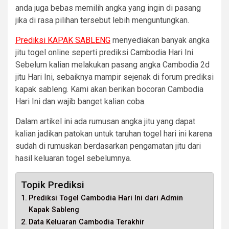
anda juga bebas memilih angka yang ingin di pasang
jika di rasa pilihan tersebut lebih menguntungkan.
Prediksi KAPAK SABLENG
menyediakan banyak angka
jitu togel online seperti prediksi Cambodia Hari Ini.
Sebelum kalian melakukan pasang angka Cambodia 2d
jitu Hari Ini, sebaiknya mampir sejenak di forum prediksi
kapak sableng. Kami akan berikan bocoran Cambodia
Hari Ini dan wajib banget kalian coba.
Dalam artikel ini ada rumusan angka jitu yang dapat
kalian jadikan patokan untuk taruhan togel hari ini karena
sudah di rumuskan berdasarkan pengamatan jitu dari
hasil keluaran togel sebelumnya.
Topik Prediksi
Prediksi Togel Cambodia Hari Ini dari Admin
Kapak Sableng
Data Keluaran Cambodia Terakhir