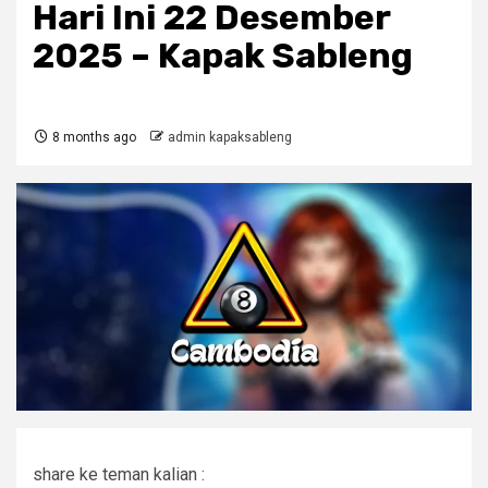
Hari Ini 22 Desember
2025 – Kapak Sableng
8 months ago
admin kapaksableng
share ke teman kalian :