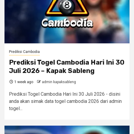
Prediksi Cambodia
Prediksi Togel Cambodia Hari Ini 30
Juli 2026 – Kapak Sableng
1 week ago
admin kapaksableng
Prediksi Togel Cambodia Hari Ini 30 Juli 2026 - disini
anda akan simak data togel cambodia 2026 dari admin
togel...