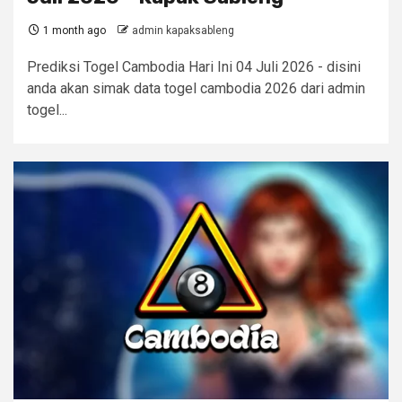
1 month ago
admin kapaksableng
Prediksi Togel Cambodia Hari Ini 04 Juli 2026 - disini
anda akan simak data togel cambodia 2026 dari admin
togel...