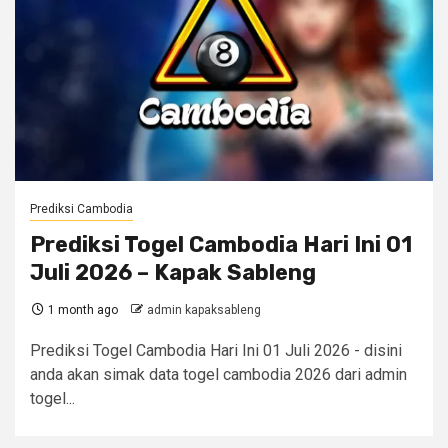
Prediksi Cambodia
Prediksi Togel Cambodia Hari Ini 01
Juli 2026 – Kapak Sableng
1 month ago
admin kapaksableng
Prediksi Togel Cambodia Hari Ini 01 Juli 2026 - disini
anda akan simak data togel cambodia 2026 dari admin
togel...