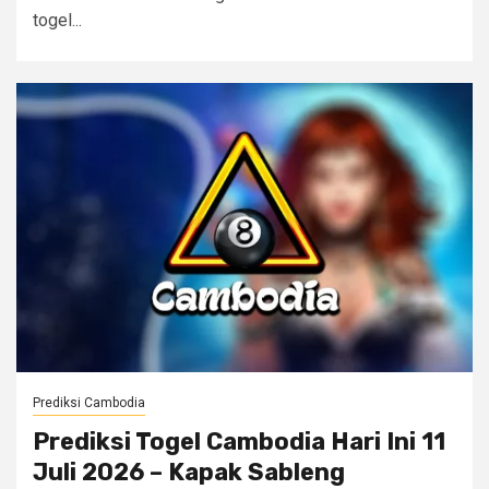
togel...
Prediksi Cambodia
Prediksi Togel Cambodia Hari Ini 11
Juli 2026 – Kapak Sableng