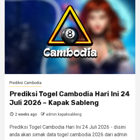
Prediksi Cambodia
Prediksi Togel Cambodia Hari Ini 24
Juli 2026 – Kapak Sableng
2 weeks ago
admin kapaksableng
Prediksi Togel Cambodia Hari Ini 24 Juli 2026 - disini
anda akan simak data togel cambodia 2026 dari admin