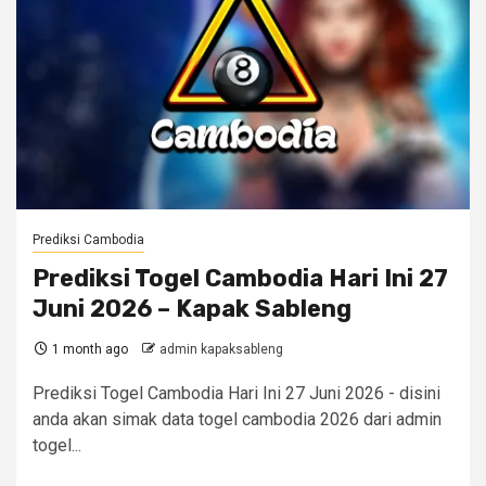
Prediksi Cambodia
Prediksi Togel Cambodia Hari Ini 27
Juni 2026 – Kapak Sableng
1 month ago
admin kapaksableng
Prediksi Togel Cambodia Hari Ini 27 Juni 2026 - disini
anda akan simak data togel cambodia 2026 dari admin
togel...