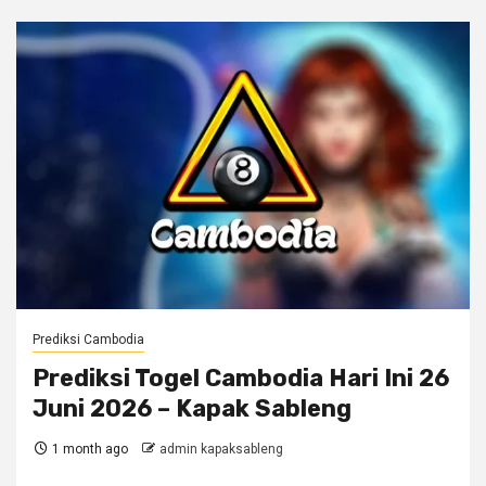
Prediksi Cambodia
Prediksi Togel Cambodia Hari Ini 26
Juni 2026 – Kapak Sableng
1 month ago
admin kapaksableng