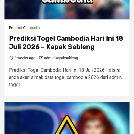
Prediksi Cambodia
Prediksi Togel Cambodia Hari Ini 18
Juli 2026 – Kapak Sableng
3 weeks ago
admin kapaksableng
Prediksi Togel Cambodia Hari Ini 18 Juli 2026 - disini
anda akan simak data togel cambodia 2026 dari admin
togel...