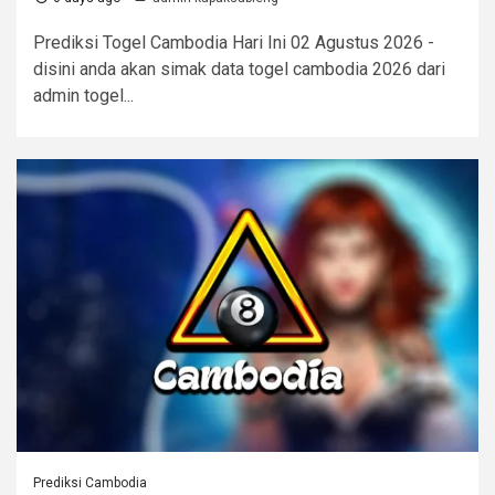
Prediksi Togel Cambodia Hari Ini 02 Agustus 2026 -
disini anda akan simak data togel cambodia 2026 dari
admin togel...
Prediksi Cambodia