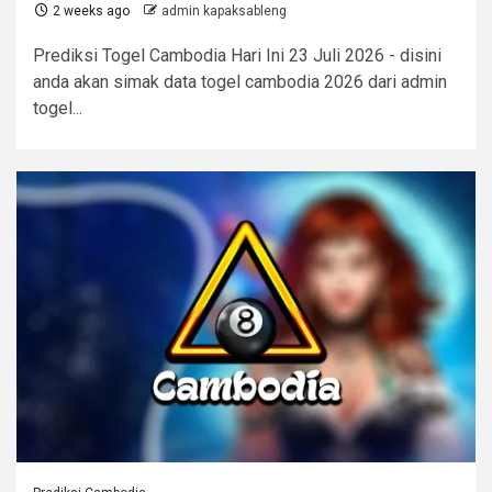
2 weeks ago
admin kapaksableng
Prediksi Togel Cambodia Hari Ini 23 Juli 2026 - disini
anda akan simak data togel cambodia 2026 dari admin
togel...