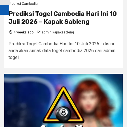
Prediksi Cambodia
Prediksi Togel Cambodia Hari Ini 10
Juli 2026 – Kapak Sableng
4 weeks ago
admin kapaksableng
Prediksi Togel Cambodia Hari Ini 10 Juli 2026 - disini
anda akan simak data togel cambodia 2026 dari admin
togel...