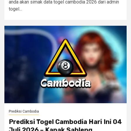
anda akan simak data togel cambodia 2026 dari admin
togel...
Prediksi Cambodia
Prediksi Togel Cambodia Hari Ini 04
Juli 2026 – Kapak Sableng