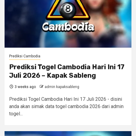
Prediksi Cambodia
Prediksi Togel Cambodia Hari Ini 17
Juli 2026 – Kapak Sableng
3 weeks ago
admin kapaksableng
Prediksi Togel Cambodia Hari Ini 17 Juli 2026 - disini
anda akan simak data togel cambodia 2026 dari admin
togel...