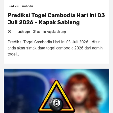
Prediksi Cambodia
Prediksi Togel Cambodia Hari Ini 03
Juli 2026 – Kapak Sableng
1 month ago
admin kapaksableng
Prediksi Togel Cambodia Hari Ini 03 Juli 2026 - disini
anda akan simak data togel cambodia 2026 dari admin
togel...