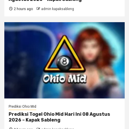
2 hours ago
admin kapaksableng
Prediksi Ohio Mid
Prediksi Togel Ohio Mid Hari Ini 08 Agustus
2026 – Kapak Sableng