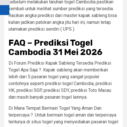
sebelum melakukan taruhan togel Cambodia pastikan
kembali untuk melihat sumber prediksi yang tersedia.
Racikan angka prediksi dari master kapak sableng bisa
kalian jadikan patokan angka jitu hari ini, namun tetap
utamakan prediksi sendiri ( UPS ).
FAQ – Prediksi Togel
Cambodia
31 Mei 2026
Di Forum Prediksi Kapak Sableng Tersedia Prediksi
Togel Apa Saja ?. Kapak sableng akan memberikan
lebih dari 5 pasaran togel yang sangat populer
contohnya seperti prediksi togel Cambodia, prediksi
HK, prediksi SGP, prediksi SDY, prediksi Toto Macau
dan masih banyak pasaran togel lainnya.
Di Mana Tempat Bermain Togel Yang Aman Dan
terpercaya ?. Untuk bermain togel aman dan terpercaya
tentunya di situs togel yang menyediakan pasaran togel