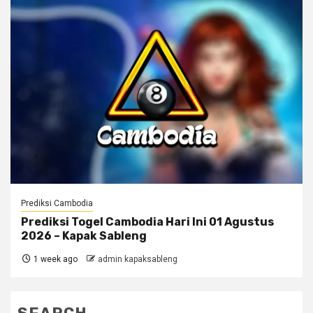
Prediksi Cambodia
Prediksi Togel Cambodia Hari Ini 01 Agustus
2026 – Kapak Sableng
1 week ago
admin kapaksableng