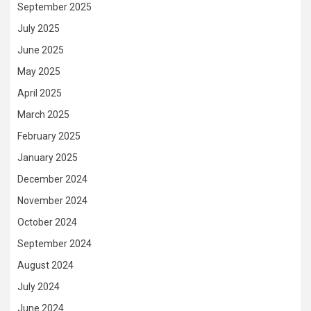
September 2025
July 2025
June 2025
May 2025
April 2025
March 2025
February 2025
January 2025
December 2024
November 2024
October 2024
September 2024
August 2024
July 2024
June 2024