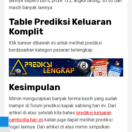
lainnya seperti bbfs, prize 123, angka tarung, 50:50 dan
masih banyak lainnya.
Table Prediksi Keluaran
Komplit
Klik banner dibawah ini untuk melihat prediksi
berdasarkan kategori pasaran terlengkap
Kesimpulan
Mimin mengucapkan banyak terima kasih yang sudah
mampir di forum prediksi kapak sableng hari ini. Dari
artikel di atas setelah kita bahas
prediksi keluaran
cambodia hari ini
kalian juga dapat melihat prediksi
togel lainnya. Dari artikel di atas mimin simpulkan