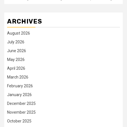
ARCHIVES
August 2026
July 2026
June 2026
May 2026
April 2026
March 2026
February 2026
January 2026
December 2025
November 2025
October 2025