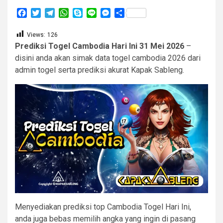
Facebook
Twitter
Telegram
WhatsApp
Skype
Line
Messenger
Share
Views:
126
Prediksi Togel Cambodia Hari Ini 31 Mei 2026
–
disini anda akan simak data togel cambodia 2026 dari
admin togel serta prediksi akurat Kapak Sableng.
Menyediakan prediksi top Cambodia Togel Hari Ini,
anda juga bebas memilih angka yang ingin di pasang