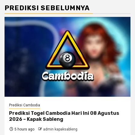
PREDIKSI SEBELUMNYA
Prediksi Cambodia
Prediksi Togel Cambodia Hari Ini 08 Agustus
2026 – Kapak Sableng
5 hours ago
admin kapaksableng