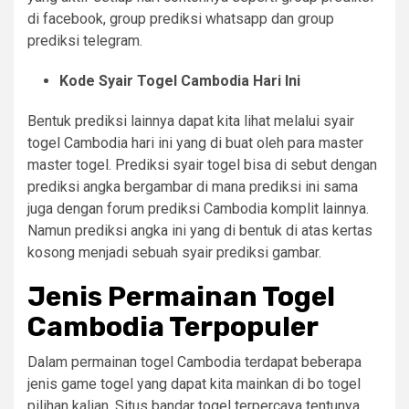
di facebook, group prediksi whatsapp dan group
prediksi telegram.
Kode Syair Togel Cambodia Hari Ini
Bentuk prediksi lainnya dapat kita lihat melalui syair
togel Cambodia hari ini yang di buat oleh para master
master togel. Prediksi syair togel bisa di sebut dengan
prediksi angka bergambar di mana prediksi ini sama
juga dengan forum prediksi Cambodia komplit lainnya.
Namun prediksi angka ini yang di bentuk di atas kertas
kosong menjadi sebuah syair prediksi gambar.
Jenis Permainan Togel
Cambodia Terpopuler
Dalam permainan togel Cambodia terdapat beberapa
jenis game togel yang dapat kita mainkan di bo togel
pilihan kalian. Situs bandar togel terpercaya tentunya