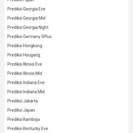
Prediksi Georgia Eve
Prediksi Georgia Mid
Prediksi Georgia Night
Prediksi Germany 5Plus
Prediksi Hongkong
Prediksi Hougang
Prediksi Illinois Eve
Prediksi Illinois Mid
Prediksi Indiana Eve
Prediksi Indiana Mid
Prediksi Jakarta
Prediksi Japan
Prediksi Kamboja
Prediksi Kentucky Eve