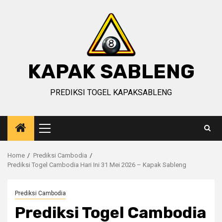
Skip
to
content
KAPAK SABLENG
PREDIKSI TOGEL KAPAKSABLENG
Primary
Menu
Home
Prediksi Cambodia
Prediksi Togel Cambodia Hari Ini 31 Mei 2026 – Kapak Sableng
Prediksi Cambodia
Prediksi Togel Cambodia