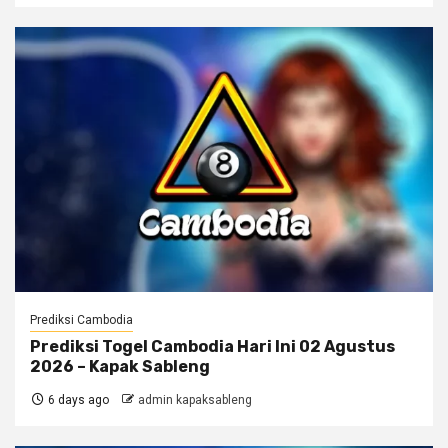
Prediksi Cambodia
Prediksi Togel Cambodia Hari Ini 02 Agustus
2026 – Kapak Sableng
6 days ago
admin kapaksableng