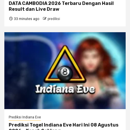
DATA CAMBODIA 2026 Terbaru Dengan Hasil
Result dan Live Draw
33 minutes ago
prediksi
Prediksi Indiana Eve
Prediksi Togel Indiana Eve Hari Ini 08 Agustus