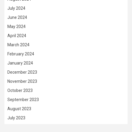
July 2024
June 2024
May 2024
April 2024
March 2024
February 2024
January 2024
December 2023
November 2023
October 2023
September 2023
August 2023
July 2023