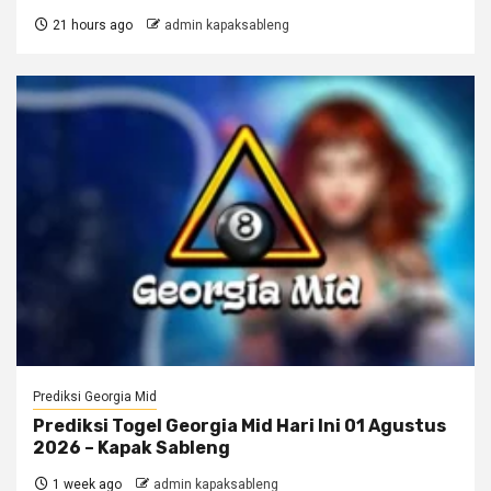
21 hours ago
admin kapaksableng
Prediksi Georgia Mid
Prediksi Togel Georgia Mid Hari Ini 01 Agustus
2026 – Kapak Sableng
1 week ago
admin kapaksableng