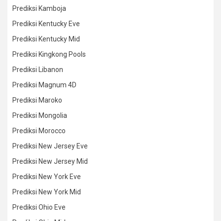
Prediksi Kamboja
Prediksi Kentucky Eve
Prediksi Kentucky Mid
Prediksi Kingkong Pools
Prediksi Libanon
Prediksi Magnum 4D
Prediksi Maroko
Prediksi Mongolia
Prediksi Morocco
Prediksi New Jersey Eve
Prediksi New Jersey Mid
Prediksi New York Eve
Prediksi New York Mid
Prediksi Ohio Eve