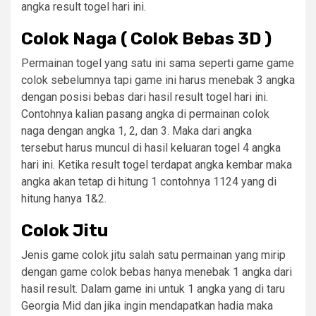
angka result togel hari ini.
Colok Naga ( Colok Bebas 3D )
Permainan togel yang satu ini sama seperti game game
colok sebelumnya tapi game ini harus menebak 3 angka
dengan posisi bebas dari hasil result togel hari ini.
Contohnya kalian pasang angka di permainan colok
naga dengan angka 1, 2, dan 3. Maka dari angka
tersebut harus muncul di hasil keluaran togel 4 angka
hari ini. Ketika result togel terdapat angka kembar maka
angka akan tetap di hitung 1 contohnya 1124 yang di
hitung hanya 1&2.
Colok Jitu
Jenis game colok jitu salah satu permainan yang mirip
dengan game colok bebas hanya menebak 1 angka dari
hasil result. Dalam game ini untuk 1 angka yang di taru
Georgia Mid dan jika ingin mendapatkan hadia maka