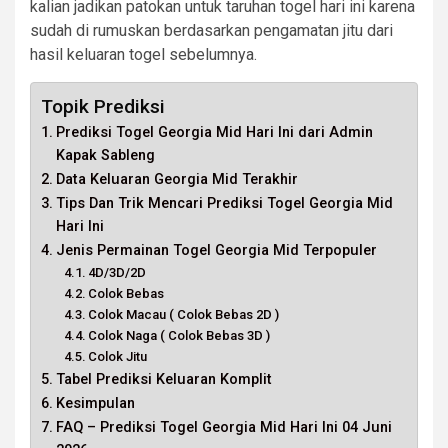
kalian jadikan patokan untuk taruhan togel hari ini karena
sudah di rumuskan berdasarkan pengamatan jitu dari
hasil keluaran togel sebelumnya.
Topik Prediksi
Prediksi Togel Georgia Mid Hari Ini dari Admin
Kapak Sableng
Data Keluaran Georgia Mid Terakhir
Tips Dan Trik Mencari Prediksi Togel Georgia Mid
Hari Ini
Jenis Permainan Togel Georgia Mid Terpopuler
4D/3D/2D
Colok Bebas
Colok Macau ( Colok Bebas 2D )
Colok Naga ( Colok Bebas 3D )
Colok Jitu
Tabel Prediksi Keluaran Komplit
Kesimpulan
FAQ – Prediksi Togel Georgia Mid Hari Ini 04 Juni