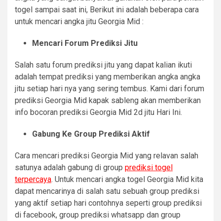
togel sampai saat ini, Berikut ini adalah beberapa cara
untuk mencari angka jitu Georgia Mid :
Mencari Forum Prediksi Jitu
Salah satu forum prediksi jitu yang dapat kalian ikuti
adalah tempat prediksi yang memberikan angka angka
jitu setiap hari nya yang sering tembus. Kami dari forum
prediksi Georgia Mid kapak sableng akan memberikan
info bocoran prediksi Georgia Mid 2d jitu Hari Ini.
Gabung Ke Group Prediksi Aktif
Cara mencari prediksi Georgia Mid yang relavan salah
satunya adalah gabung di group
prediksi togel
terpercaya
. Untuk mencari angka togel Georgia Mid kita
dapat mencarinya di salah satu sebuah group prediksi
yang aktif setiap hari contohnya seperti group prediksi
di facebook, group prediksi whatsapp dan group