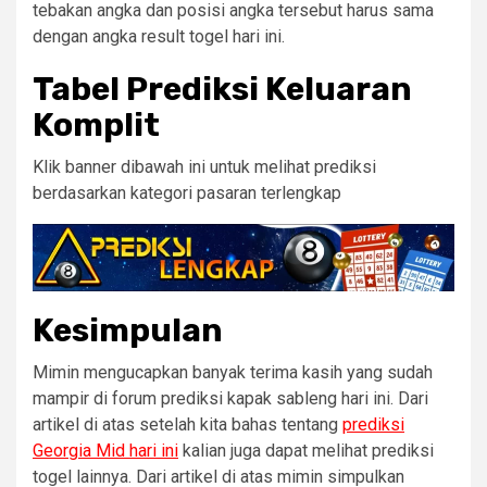
tebakan angka dan posisi angka tersebut harus sama
dengan angka result togel hari ini.
Tabel Prediksi Keluaran
Komplit
Klik banner dibawah ini untuk melihat prediksi
berdasarkan kategori pasaran terlengkap
Kesimpulan
Mimin mengucapkan banyak terima kasih yang sudah
mampir di forum prediksi kapak sableng hari ini. Dari
artikel di atas setelah kita bahas tentang
prediksi
Georgia Mid hari ini
kalian juga dapat melihat prediksi
togel lainnya. Dari artikel di atas mimin simpulkan