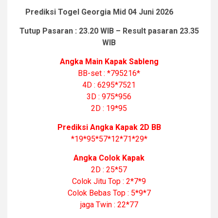
Prediksi Togel Georgia Mid 04 Juni 2026
Tutup Pasaran : 23.20 WIB – Result pasaran 23.35
WIB
Angka Main Kapak Sableng
BB-set : *795216*
4D : 6295*7521
3D : 975*956
2D : 19*95
Prediksi Angka Kapak 2D BB
*19*95*57*12*71*29*
Angka Colok Kapak
2D : 25*57
Colok Jitu Top : 2*7*9
Colok Bebas Top : 5*9*7
jaga Twin : 22*77