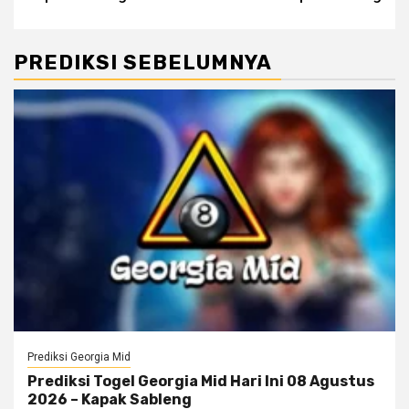
PREDIKSI SEBELUMNYA
Prediksi Georgia Mid
Prediksi Togel Georgia Mid Hari Ini 08 Agustus
2026 – Kapak Sableng