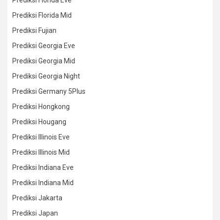
Prediksi Florida Mid
Prediksi Fujian
Prediksi Georgia Eve
Prediksi Georgia Mid
Prediksi Georgia Night
Prediksi Germany 5Plus
Prediksi Hongkong
Prediksi Hougang
Prediksi Illinois Eve
Prediksi Illinois Mid
Prediksi Indiana Eve
Prediksi Indiana Mid
Prediksi Jakarta
Prediksi Japan