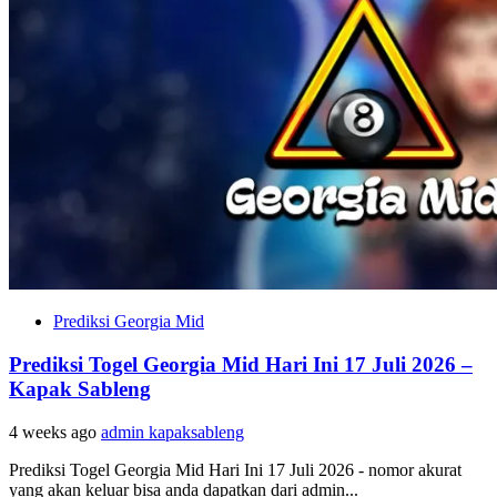
Prediksi Georgia Mid
Prediksi Togel Georgia Mid Hari Ini 17 Juli 2026 –
Kapak Sableng
4 weeks ago
admin kapaksableng
Prediksi Togel Georgia Mid Hari Ini 17 Juli 2026 - nomor akurat
yang akan keluar bisa anda dapatkan dari admin...