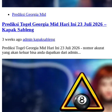
Prediksi Georgia Mid
Prediksi Togel Georgia Mid Hari Ini 23 Juli 2026 –
Kapak Sableng
3 weeks ago
admin kapaksableng
Prediksi Togel Georgia Mid Hari Ini 23 Juli 2026 - nomor akurat
yang akan keluar bisa anda dapatkan dari admin...