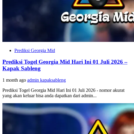
Prediksi Georgia Mid
Prediksi Togel Georgia Mid Hari Ini 01 Juli 2026 –
Kapak Sableng
1 month ago
admin kapaksableng
Prediksi Togel Georgia Mid Hari Ini 01 Juli 2026 - nomor akurat
yang akan keluar bisa anda dapatkan dari admin...