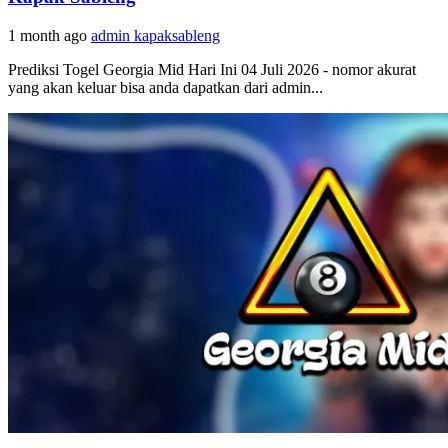
1 month ago
admin kapaksableng
Prediksi Togel Georgia Mid Hari Ini 04 Juli 2026 - nomor akurat
yang akan keluar bisa anda dapatkan dari admin...