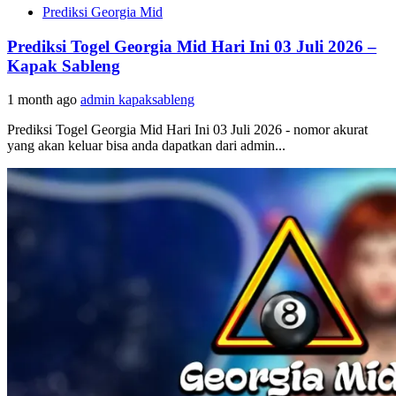
Prediksi Georgia Mid
Prediksi Togel Georgia Mid Hari Ini 03 Juli 2026 –
Kapak Sableng
1 month ago
admin kapaksableng
Prediksi Togel Georgia Mid Hari Ini 03 Juli 2026 - nomor akurat
yang akan keluar bisa anda dapatkan dari admin...