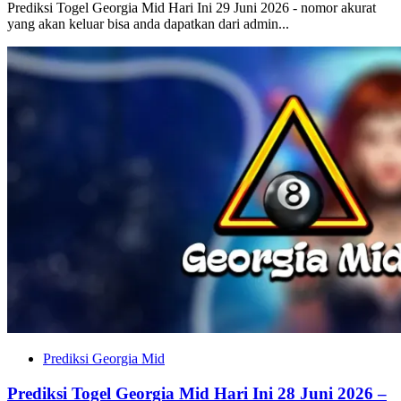
Prediksi Togel Georgia Mid Hari Ini 29 Juni 2026 - nomor akurat
yang akan keluar bisa anda dapatkan dari admin...
Prediksi Georgia Mid
Prediksi Togel Georgia Mid Hari Ini 28 Juni 2026 –