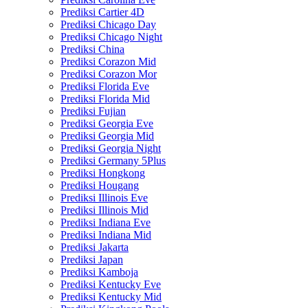
Prediksi Cartier 4D
Prediksi Chicago Day
Prediksi Chicago Night
Prediksi China
Prediksi Corazon Mid
Prediksi Corazon Mor
Prediksi Florida Eve
Prediksi Florida Mid
Prediksi Fujian
Prediksi Georgia Eve
Prediksi Georgia Mid
Prediksi Georgia Night
Prediksi Germany 5Plus
Prediksi Hongkong
Prediksi Hougang
Prediksi Illinois Eve
Prediksi Illinois Mid
Prediksi Indiana Eve
Prediksi Indiana Mid
Prediksi Jakarta
Prediksi Japan
Prediksi Kamboja
Prediksi Kentucky Eve
Prediksi Kentucky Mid