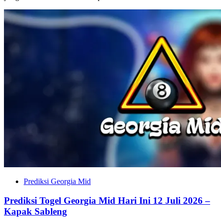
Prediksi Georgia Mid
Prediksi Togel Georgia Mid Hari Ini 12 Juli 2026 –
Kapak Sableng