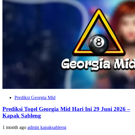
Prediksi Georgia Mid
Prediksi Togel Georgia Mid Hari Ini 29 Juni 2026 –
Kapak Sableng
1 month ago
admin kapaksableng