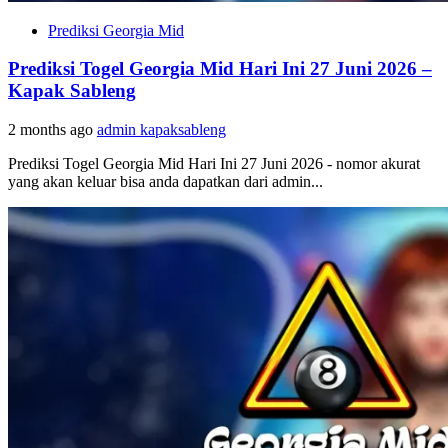
Prediksi Georgia Mid
Prediksi Togel Georgia Mid Hari Ini 27 Juni 2026 –
Kapak Sableng
2 months ago
admin kapaksableng
Prediksi Togel Georgia Mid Hari Ini 27 Juni 2026 - nomor akurat
yang akan keluar bisa anda dapatkan dari admin...