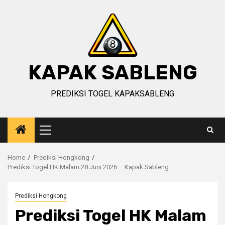
Skip
to
content
KAPAK SABLENG
PREDIKSI TOGEL KAPAKSABLENG
Primary
Menu
Home
Prediksi Hongkong
Prediksi Togel HK Malam 28 Juni 2026 – Kapak Sableng
Prediksi Hongkong
Prediksi Togel HK Malam