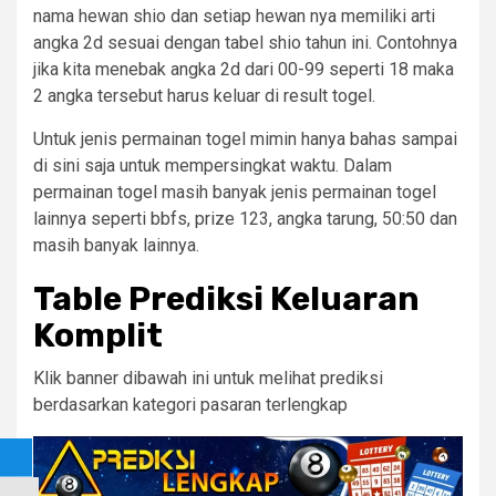
nama hewan shio dan setiap hewan nya memiliki arti
angka 2d sesuai dengan tabel shio tahun ini. Contohnya
jika kita menebak angka 2d dari 00-99 seperti 18 maka
2 angka tersebut harus keluar di result togel.
Untuk jenis permainan togel mimin hanya bahas sampai
di sini saja untuk mempersingkat waktu. Dalam
permainan togel masih banyak jenis permainan togel
lainnya seperti bbfs, prize 123, angka tarung, 50:50 dan
masih banyak lainnya.
Table Prediksi Keluaran
Komplit
Klik banner dibawah ini untuk melihat prediksi
berdasarkan kategori pasaran terlengkap