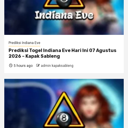
Prediksi Indiana Eve
Prediksi Togel Indiana Eve Hari Ini 07 Agustus
2026 – Kapak Sableng
5 hours ago
admin kapaksableng