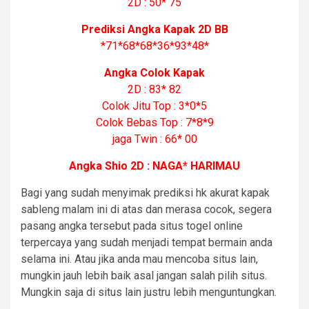
2D : 50* 75
Prediksi Angka Kapak 2D BB
*71*68*68*36*93*48*
Angka Colok Kapak
2D : 83* 82
Colok Jitu Top : 3*0*5
Colok Bebas Top : 7*8*9
jaga Twin : 66* 00
Angka Shio 2D : NAGA* HARIMAU
Bagi yang sudah menyimak prediksi hk akurat kapak
sableng malam ini di atas dan merasa cocok, segera
pasang angka tersebut pada situs togel online
terpercaya yang sudah menjadi tempat bermain anda
selama ini. Atau jika anda mau mencoba situs lain,
mungkin jauh lebih baik asal jangan salah pilih situs.
Mungkin saja di situs lain justru lebih menguntungkan.