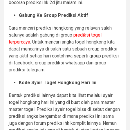
bocoran prediksi hk 2d jitu malam ini.
Gabung Ke Group Prediksi Aktif
Cara mencari prediksi hongkong yang relavan salah
satunya adalah gabung di group
prediksi togel
terpercaya
. Untuk mencari angka togel hongkong kita
dapat mencarinya di salah satu sebuah group prediksi
yang aktif setiap hari contohnya seperti group prediksi
di facebook, group prediksi whatsapp dan group
prediksi telegram.
Kode Syair Togel Hongkong Hari Ini
Bentuk prediksi lainnya dapat kita lihat melalui syair
togel hongkong hari ini yang di buat oleh para master
master togel. Prediksi syair togel bisa di sebut dengan
prediksi angka bergambar di mana prediksi ini sama
juga dengan forum prediksi hk komplit lainnya. Namun