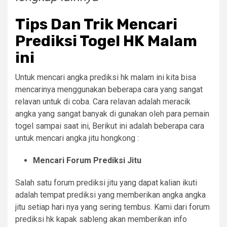
Tips Dan Trik Mencari
Prediksi Togel HK Malam
ini
Untuk mencari angka prediksi hk malam ini kita bisa
mencarinya menggunakan beberapa cara yang sangat
relavan untuk di coba. Cara relavan adalah meracik
angka yang sangat banyak di gunakan oleh para pemain
togel sampai saat ini, Berikut ini adalah beberapa cara
untuk mencari angka jitu hongkong :
Mencari Forum Prediksi Jitu
Salah satu forum prediksi jitu yang dapat kalian ikuti
adalah tempat prediksi yang memberikan angka angka
jitu setiap hari nya yang sering tembus. Kami dari forum
prediksi hk kapak sableng akan memberikan info