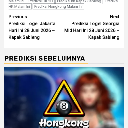
Malam Ini
Prediksi HK 2D
Prediksi hk Kapak Sableng
Prediksi
HK Malam Ini
Prediksi Hongkong Malam Ini
Post
Previous
Next
Prediksi Togel Jakarta
Prediksi Togel Georgia
navigation
Hari Ini 28 Juni 2026 –
Mid Hari Ini 28 Juni 2026 –
Kapak Sableng
Kapak Sableng
PREDIKSI SEBELUMNYA