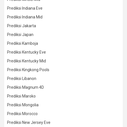
Prediksi Indiana Eve
Prediksi Indiana Mid
Prediksi Jakarta
Prediksi Japan
Prediksi Kamboja
Prediksi Kentucky Eve
Prediksi Kentucky Mid
Prediksi Kingkong Pools
Prediksi Libanon
Prediksi Magnum 4D
Prediksi Maroko
Prediksi Mongolia
Prediksi Morocco
Prediksi New Jersey Eve