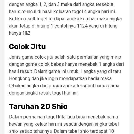
dengan angka 1, 2, dan 3 maka dari angka tersebut
harus muncul di hasil keluaran togel 4 angka hari ini.
Ketika result togel terdapat angka kembar maka angka
akan tetap di hitung 1 contohnya 1124 yang di hitung
hanya 1&2.
Colok Jitu
Jenis game colok jitu salah satu permainan yang mirip
dengan game colok bebas hanya menebak 1 angka dari
hasil result. Dalam game ini untuk 1 angka yang di taru
Hongkong dan jika ingin mendapatkan hadia maka
tebakan angka dan posisi angka tersebut harus sama
dengan angka result togel hari ini.
Taruhan 2D Shio
Dalam permainan togel kita juga bisa menebak nama
hewan yang keluar hari ini sesuai dengan angka tabel
shio setiap tahunnya. Dalam tabel shio terdapat 18