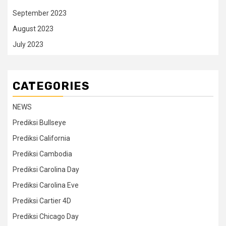
September 2023
August 2023
July 2023
CATEGORIES
NEWS
Prediksi Bullseye
Prediksi California
Prediksi Cambodia
Prediksi Carolina Day
Prediksi Carolina Eve
Prediksi Cartier 4D
Prediksi Chicago Day