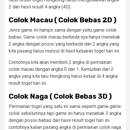
2 dari hasil result 4 angka (4D).
Colok Macau ( Colok Bebas 2D )
Jenis game ini hampir sama dengan yaitu game colok
bebas. Game colok macau berbeda nya hanya menebak
2 angka dengan posisi yang berbeda dan 2 angka yang
kita pasang harus muncul di hasil keluaran togel hari ini.
Contohnya kita akan membeli 2 angka di permainan
colok macau dengan angka 0 dan 1. Kemudian dari 2
angka yang kita taru Hongkong harus keluar di 4 angka
result togel hari ini.
Colok Naga ( Colok Bebas 3D )
Permainan togel yang satu ini sama seperti game game
colok sebelumnya tapi game ini harus menebak 3 angka
dengan posisi bebas dari hasil result togel hari ini.
contohnya kalian pasang angka di permainan colok naga