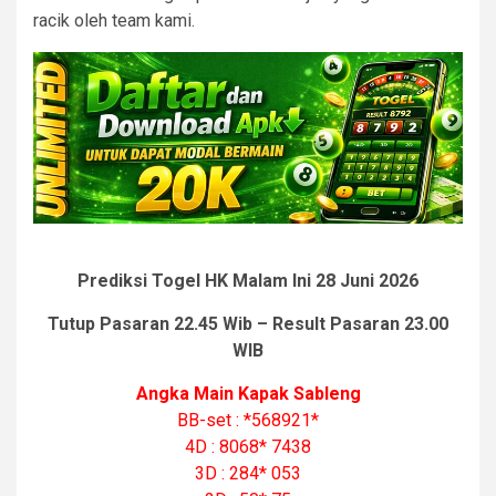
racik oleh team kami.
Prediksi Togel HK Malam Ini 28 Juni 2026
Tutup Pasaran 22.45 Wib – Result Pasaran 23.00
WIB
Angka Main Kapak Sableng
BB-set : *568921*
4D : 8068* 7438
3D : 284* 053