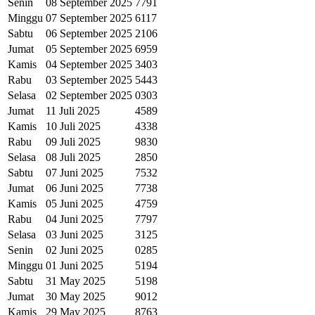
Senin
08 September 2025
7791
Minggu
07 September 2025
6117
Sabtu
06 September 2025
2106
Jumat
05 September 2025
6959
Kamis
04 September 2025
3403
Rabu
03 September 2025
5443
Selasa
02 September 2025
0303
Jumat
11 Juli 2025
4589
Kamis
10 Juli 2025
4338
Rabu
09 Juli 2025
9830
Selasa
08 Juli 2025
2850
Sabtu
07 Juni 2025
7532
Jumat
06 Juni 2025
7738
Kamis
05 Juni 2025
4759
Rabu
04 Juni 2025
7797
Selasa
03 Juni 2025
3125
Senin
02 Juni 2025
0285
Minggu
01 Juni 2025
5194
Sabtu
31 May 2025
5198
Jumat
30 May 2025
9012
Kamis
29 May 2025
8763