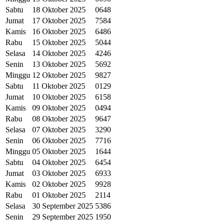
Sabtu
18 Oktober 2025
0648
Jumat
17 Oktober 2025
7584
Kamis
16 Oktober 2025
6486
Rabu
15 Oktober 2025
5044
Selasa
14 Oktober 2025
4246
Senin
13 Oktober 2025
5692
Minggu
12 Oktober 2025
9827
Sabtu
11 Oktober 2025
0129
Jumat
10 Oktober 2025
6158
Kamis
09 Oktober 2025
0494
Rabu
08 Oktober 2025
9647
Selasa
07 Oktober 2025
3290
Senin
06 Oktober 2025
7716
Minggu
05 Oktober 2025
1644
Sabtu
04 Oktober 2025
6454
Jumat
03 Oktober 2025
6933
Kamis
02 Oktober 2025
9928
Rabu
01 Oktober 2025
2114
Selasa
30 September 2025
5386
Senin
29 September 2025
1950