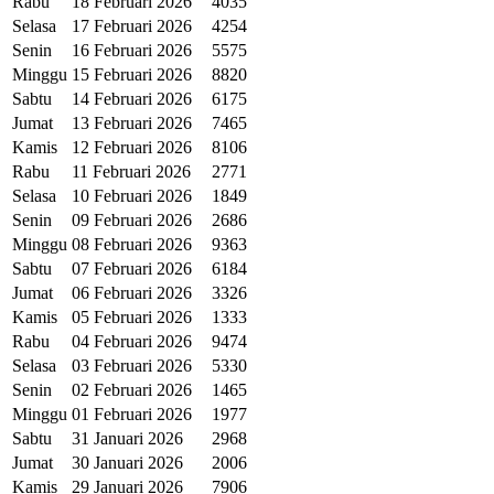
Rabu
18 Februari 2026
4035
Selasa
17 Februari 2026
4254
Senin
16 Februari 2026
5575
Minggu
15 Februari 2026
8820
Sabtu
14 Februari 2026
6175
Jumat
13 Februari 2026
7465
Kamis
12 Februari 2026
8106
Rabu
11 Februari 2026
2771
Selasa
10 Februari 2026
1849
Senin
09 Februari 2026
2686
Minggu
08 Februari 2026
9363
Sabtu
07 Februari 2026
6184
Jumat
06 Februari 2026
3326
Kamis
05 Februari 2026
1333
Rabu
04 Februari 2026
9474
Selasa
03 Februari 2026
5330
Senin
02 Februari 2026
1465
Minggu
01 Februari 2026
1977
Sabtu
31 Januari 2026
2968
Jumat
30 Januari 2026
2006
Kamis
29 Januari 2026
7906