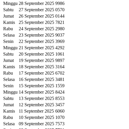
Minggu
28 September 2025
9986
Sabtu
27 September 2025
0570
Jumat
26 September 2025
0144
Kamis
25 September 2025
7821
Rabu
24 September 2025
2980
Selasa
23 September 2025
9037
Senin
22 September 2025
3969
Minggu
21 September 2025
4292
Sabtu
20 September 2025
1061
Jumat
19 September 2025
9897
Kamis
18 September 2025
3164
Rabu
17 September 2025
6702
Selasa
16 September 2025
3481
Senin
15 September 2025
1559
Minggu
14 September 2025
8424
Sabtu
13 September 2025
8553
Jumat
12 September 2025
3457
Kamis
11 September 2025
6060
Rabu
10 September 2025
1070
Selasa
09 September 2025
7573