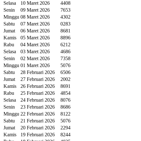
Selasa
10 Maret 2026
4408
Senin
09 Maret 2026
7653
Minggu
08 Maret 2026
4302
Sabtu
07 Maret 2026
0283
Jumat
06 Maret 2026
8681
Kamis
05 Maret 2026
8896
Rabu
04 Maret 2026
6212
Selasa
03 Maret 2026
4686
Senin
02 Maret 2026
7358
Minggu
01 Maret 2026
5076
Sabtu
28 Februari 2026
6506
Jumat
27 Februari 2026
2002
Kamis
26 Februari 2026
8691
Rabu
25 Februari 2026
4854
Selasa
24 Februari 2026
8076
Senin
23 Februari 2026
8686
Minggu
22 Februari 2026
8122
Sabtu
21 Februari 2026
5076
Jumat
20 Februari 2026
2294
Kamis
19 Februari 2026
8244