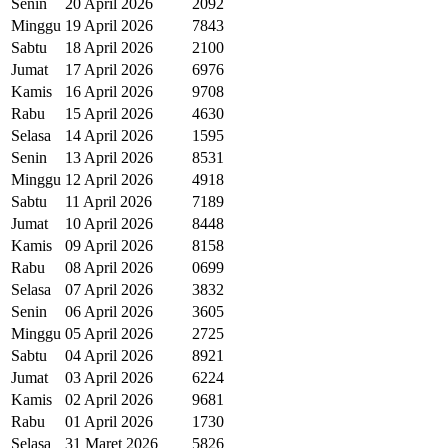
Senin
20 April 2026
2092
Minggu
19 April 2026
7843
Sabtu
18 April 2026
2100
Jumat
17 April 2026
6976
Kamis
16 April 2026
9708
Rabu
15 April 2026
4630
Selasa
14 April 2026
1595
Senin
13 April 2026
8531
Minggu
12 April 2026
4918
Sabtu
11 April 2026
7189
Jumat
10 April 2026
8448
Kamis
09 April 2026
8158
Rabu
08 April 2026
0699
Selasa
07 April 2026
3832
Senin
06 April 2026
3605
Minggu
05 April 2026
2725
Sabtu
04 April 2026
8921
Jumat
03 April 2026
6224
Kamis
02 April 2026
9681
Rabu
01 April 2026
1730
Selasa
31 Maret 2026
5826