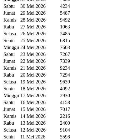
Sabtu
30 Mei 2026
4234
Jumat
29 Mei 2026
5487
Kamis
28 Mei 2026
9492
Rabu
27 Mei 2026
1063
Selasa
26 Mei 2026
2485
Senin
25 Mei 2026
6815
Minggu
24 Mei 2026
7603
Sabtu
23 Mei 2026
7267
Jumat
22 Mei 2026
7339
Kamis
21 Mei 2026
9234
Rabu
20 Mei 2026
7294
Selasa
19 Mei 2026
9639
Senin
18 Mei 2026
4092
Minggu
17 Mei 2026
2930
Sabtu
16 Mei 2026
4158
Jumat
15 Mei 2026
7017
Kamis
14 Mei 2026
2216
Rabu
13 Mei 2026
2400
Selasa
12 Mei 2026
9104
Senin
11 Mei 2026
5598