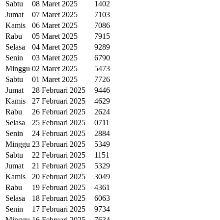
Sabtu
08 Maret 2025
1402
Jumat
07 Maret 2025
7103
Kamis
06 Maret 2025
7086
Rabu
05 Maret 2025
7915
Selasa
04 Maret 2025
9289
Senin
03 Maret 2025
6790
Minggu
02 Maret 2025
5473
Sabtu
01 Maret 2025
7726
Jumat
28 Februari 2025
9446
Kamis
27 Februari 2025
4629
Rabu
26 Februari 2025
2624
Selasa
25 Februari 2025
0711
Senin
24 Februari 2025
2884
Minggu
23 Februari 2025
5349
Sabtu
22 Februari 2025
1151
Jumat
21 Februari 2025
5329
Kamis
20 Februari 2025
3049
Rabu
19 Februari 2025
4361
Selasa
18 Februari 2025
6063
Senin
17 Februari 2025
9734
Minggu
16 Februari 2025
7634