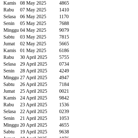
Kamis
08 May 2025
4865
Rabu
07 May 2025
1410
Selasa
06 May 2025
1170
Senin
05 May 2025
7688
Minggu
04 May 2025
9079
Sabtu
03 May 2025
7815
Jumat
02 May 2025
5665
Kamis
01 May 2025
6186
Rabu
30 April 2025
5755
Selasa
29 April 2025
0734
Senin
28 April 2025
4249
Minggu
27 April 2025
4947
Sabtu
26 April 2025
7184
Jumat
25 April 2025
0021
Kamis
24 April 2025
9842
Rabu
23 April 2025
1536
Selasa
22 April 2025
0239
Senin
21 April 2025
1053
Minggu
20 April 2025
4655
Sabtu
19 April 2025
9638