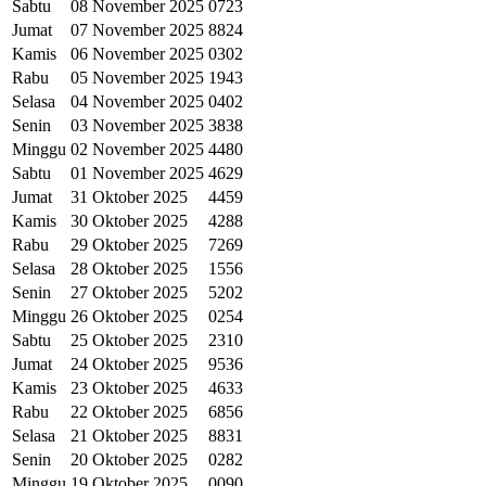
Sabtu
08 November 2025
0723
Jumat
07 November 2025
8824
Kamis
06 November 2025
0302
Rabu
05 November 2025
1943
Selasa
04 November 2025
0402
Senin
03 November 2025
3838
Minggu
02 November 2025
4480
Sabtu
01 November 2025
4629
Jumat
31 Oktober 2025
4459
Kamis
30 Oktober 2025
4288
Rabu
29 Oktober 2025
7269
Selasa
28 Oktober 2025
1556
Senin
27 Oktober 2025
5202
Minggu
26 Oktober 2025
0254
Sabtu
25 Oktober 2025
2310
Jumat
24 Oktober 2025
9536
Kamis
23 Oktober 2025
4633
Rabu
22 Oktober 2025
6856
Selasa
21 Oktober 2025
8831
Senin
20 Oktober 2025
0282
Minggu
19 Oktober 2025
0090