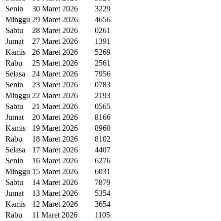
Senin
30 Maret 2026
3229
Minggu
29 Maret 2026
4656
Sabtu
28 Maret 2026
0261
Jumat
27 Maret 2026
1391
Kamis
26 Maret 2026
5269
Rabu
25 Maret 2026
2561
Selasa
24 Maret 2026
7956
Senin
23 Maret 2026
0783
Minggu
22 Maret 2026
2193
Sabtu
21 Maret 2026
0565
Jumat
20 Maret 2026
8166
Kamis
19 Maret 2026
8960
Rabu
18 Maret 2026
8102
Selasa
17 Maret 2026
4407
Senin
16 Maret 2026
6276
Minggu
15 Maret 2026
6031
Sabtu
14 Maret 2026
7879
Jumat
13 Maret 2026
5354
Kamis
12 Maret 2026
3654
Rabu
11 Maret 2026
1105