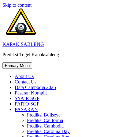
Skip to content
KAPAK SABLENG
Prediksi Togel Kapaksableng
Primary Menu
About Us
Contact Us
Data Cambodia 2025
Pasaran Komplit
SYAIR SGP
PAITO SGP
PASARAN
Prediksi Bullseye
Prediksi California
Prediksi Cambodia
Prediksi Carolina Day
Prediksi Carolina Eve