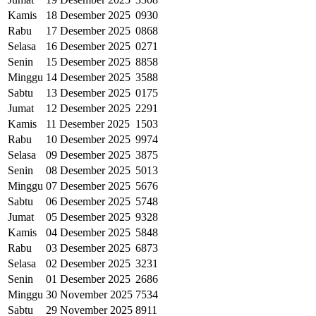
Kamis
18 Desember 2025
0930
Rabu
17 Desember 2025
0868
Selasa
16 Desember 2025
0271
Senin
15 Desember 2025
8858
Minggu
14 Desember 2025
3588
Sabtu
13 Desember 2025
0175
Jumat
12 Desember 2025
2291
Kamis
11 Desember 2025
1503
Rabu
10 Desember 2025
9974
Selasa
09 Desember 2025
3875
Senin
08 Desember 2025
5013
Minggu
07 Desember 2025
5676
Sabtu
06 Desember 2025
5748
Jumat
05 Desember 2025
9328
Kamis
04 Desember 2025
5848
Rabu
03 Desember 2025
6873
Selasa
02 Desember 2025
3231
Senin
01 Desember 2025
2686
Minggu
30 November 2025
7534
Sabtu
29 November 2025
8911