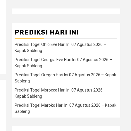
PREDIKSI HARI INI
Prediksi Togel Ohio Eve Hari Ini 07 Agustus 2026 –
Kapak Sableng
Prediksi Togel Georgia Eve Hari Ini 07 Agustus 2026 –
Kapak Sableng
Prediksi Togel Oregon Hari Ini 07 Agustus 2026 – Kapak
Sableng
Prediksi Togel Morocco Hari Ini 07 Agustus 2026 –
Kapak Sableng
Prediksi Togel Maroko Hari Ini 07 Agustus 2026 – Kapak
Sableng