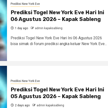
Prediksi New York Eve
Prediksi Togel New York Eve Hari Ini
06 Agustus 2026 – Kapak Sableng
1 day ago
admin kapaksableng
Prediksi Togel New York Eve Hari Ini 06 Agustus 2026
bisa simak di forum prediksi angka keluar New York Eve...
Prediksi New York Eve
Prediksi Togel New York Eve Hari Ini
05 Agustus 2026 – Kapak Sableng
2 days ago
admin kapaksableng