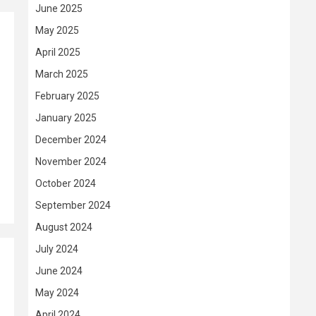
June 2025
May 2025
April 2025
March 2025
February 2025
January 2025
December 2024
November 2024
October 2024
September 2024
August 2024
July 2024
June 2024
May 2024
April 2024