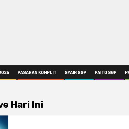
2025
PASARAN KOMPLIT
SYAIR SGP
PAITO SGP
P
e Hari Ini