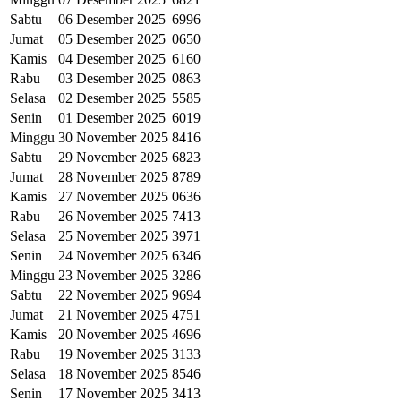
Sabtu
06 Desember 2025
6996
Jumat
05 Desember 2025
0650
Kamis
04 Desember 2025
6160
Rabu
03 Desember 2025
0863
Selasa
02 Desember 2025
5585
Senin
01 Desember 2025
6019
Minggu
30 November 2025
8416
Sabtu
29 November 2025
6823
Jumat
28 November 2025
8789
Kamis
27 November 2025
0636
Rabu
26 November 2025
7413
Selasa
25 November 2025
3971
Senin
24 November 2025
6346
Minggu
23 November 2025
3286
Sabtu
22 November 2025
9694
Jumat
21 November 2025
4751
Kamis
20 November 2025
4696
Rabu
19 November 2025
3133
Selasa
18 November 2025
8546
Senin
17 November 2025
3413