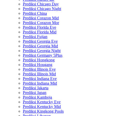
Prediksi Chicago Day
Prediksi Chicago Night
Prediksi China
Prediksi Corazon Mid
Prediksi Corazon Mor
Prediksi Florida Eve
Prediksi Florida Mid
Prediksi Fujian
Prediksi Georgia Eve
Prediksi Georgia Mid
Prediksi Georgia Night
Prediksi Germany 5Plus
Prediksi Hongkong
Prediksi Hougang
Prediksi Illinois Eve
Prediksi Illinois Mid
Prediksi Indiana Eve
Prediksi Indiana Mid
Prediksi Jakarta
Prediksi Japan
Prediksi Kamboja
Prediksi Kentucky Eve
Prediksi Kentucky Mid
Prediksi Kingkong Pools
Prediksi Libanon