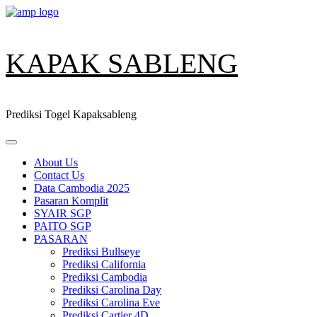
Skip
to
content
KAPAK SABLENG
Prediksi Togel Kapaksableng
Primary
Menu
About Us
Contact Us
Data Cambodia 2025
Pasaran Komplit
SYAIR SGP
PAITO SGP
PASARAN
Prediksi Bullseye
Prediksi California
Prediksi Cambodia
Prediksi Carolina Day
Prediksi Carolina Eve
Prediksi Cartier 4D