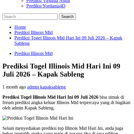
Prediksi Virginia Night
Prediksi Yordania4D
Search
for:
Home
Prediksi Illinois Mid
Prediksi Togel Illinois Mid Hari Ini 09 Juli 2026 – Kapak
Sableng
Prediksi Illinois Mid
Prediksi Togel Illinois Mid Hari Ini 09
Juli 2026 – Kapak Sableng
1 month ago
admin kapaksableng
Prediksi Togel Illinois Mid Hari Ini 09 Juli 2026
bisa simak di
forum prediksi angka keluar Illinois Mid terpercaya yang di bagikan
oleh admin Kapak Sableng.
Selain menyediakan prediksi top Illinois Mid Hari Ini, anda juga
bebas memilih angka yang ingin di pasang jika di rasa pilihan