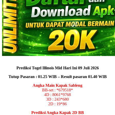
Prediksi Togel Illinois Mid Hari Ini 09 Juli 2026
Tutup Pasaran : 01.25 WIB – Result pasaran 01.40 WIB
Angka Main Kapak Sableng
BB-set : *679518*
4D : 8061*9768
3D : 243*680
2D : 19*86
Prediksi Angka Kapak 2D BB