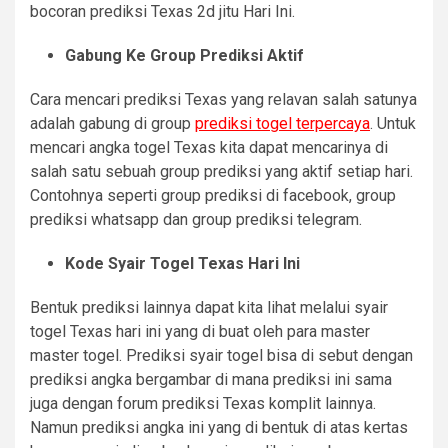
bocoran prediksi Texas 2d jitu Hari Ini.
Gabung Ke Group Prediksi Aktif
Cara mencari prediksi Texas yang relavan salah satunya
adalah gabung di group
prediksi togel terpercaya
. Untuk
mencari angka togel Texas kita dapat mencarinya di
salah satu sebuah group prediksi yang aktif setiap hari.
Contohnya seperti group prediksi di facebook, group
prediksi whatsapp dan group prediksi telegram.
Kode Syair Togel Texas Hari Ini
Bentuk prediksi lainnya dapat kita lihat melalui syair
togel Texas hari ini yang di buat oleh para master
master togel. Prediksi syair togel bisa di sebut dengan
prediksi angka bergambar di mana prediksi ini sama
juga dengan forum prediksi Texas komplit lainnya.
Namun prediksi angka ini yang di bentuk di atas kertas