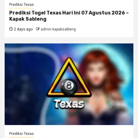
Prediksi Texas
Prediksi Togel Texas Hari Ini 07 Agustus 2026 –
Kapak Sableng
2 days ago
admin kapaksableng
Prediksi Texas