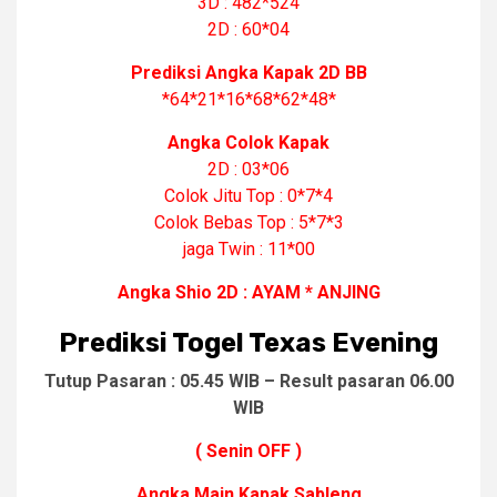
3D : 482*524
2D : 60*04
Prediksi Angka Kapak 2D BB
*64*21*16*68*62*48*
Angka Colok Kapak
2D : 03*06
Colok Jitu Top : 0*7*4
Colok Bebas Top : 5*7*3
jaga Twin : 11*00
Angka Shio 2D : AYAM * ANJING
Prediksi Togel Texas Evening
Tutup Pasaran : 05.45 WIB – Result pasaran 06.00
WIB
( Senin OFF )
Angka Main Kapak Sableng