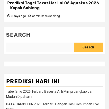
Prediksi Togel Texas Hari Ini 06 Agustus 2026
– Kapak Sableng
3 days ago
admin kapaksableng
SEARCH
Search
PREDIKSI HARI INI
Tabel Shio 2026 Terbaru Beserta Arti Mimpi Lengkap dan
Mudah Dipahami
DATA CAMBODIA 2026 Terbaru Dengan Hasil Result dan Live