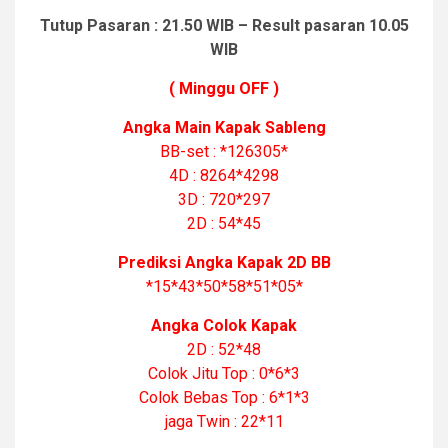
Tutup Pasaran : 21.50 WIB – Result pasaran 10.05
WIB
( Minggu OFF )
Angka Main Kapak Sableng
BB-set : *126305*
4D : 8264*4298
3D : 720*297
2D : 54*45
Prediksi Angka Kapak 2D BB
*15*43*50*58*51*05*
Angka Colok Kapak
2D : 52*48
Colok Jitu Top : 0*6*3
Colok Bebas Top : 6*1*3
jaga Twin : 22*11