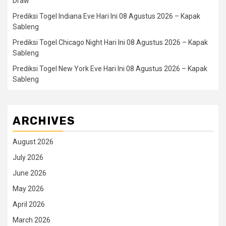
Draw
Prediksi Togel Indiana Eve Hari Ini 08 Agustus 2026 – Kapak
Sableng
Prediksi Togel Chicago Night Hari Ini 08 Agustus 2026 – Kapak
Sableng
Prediksi Togel New York Eve Hari Ini 08 Agustus 2026 – Kapak
Sableng
ARCHIVES
August 2026
July 2026
June 2026
May 2026
April 2026
March 2026