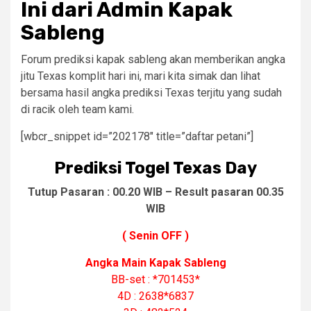
Ini dari Admin Kapak
Sableng
Forum prediksi kapak sableng akan memberikan angka
jitu Texas komplit hari ini, mari kita simak dan lihat
bersama hasil angka prediksi Texas terjitu yang sudah
di racik oleh team kami.
[wbcr_snippet id=”202178″ title=”daftar petani”]
Prediksi Togel Texas Day
Tutup Pasaran : 00.20 WIB – Result pasaran 00.35
WIB
( Senin OFF )
Angka Main Kapak Sableng
BB-set : *701453*
4D : 2638*6837