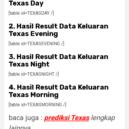
Texas Day
[table id=TEXASDAY /]
2. Hasil Result Data Keluaran
Texas Evening
[table id=TEXASEVENING /]
3. Hasil Result Data Keluaran
Texas Night
[table id=TEXASNIGHT /]
4. Hasil Result Data Keluaran
Texas Morning
[table id=TEXASMORNING /]
baca juga :
prediksi Texas
lengkap
lainnya