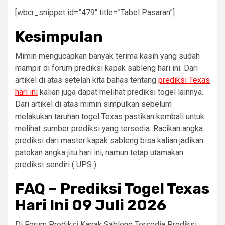
[wbcr_snippet id=”479″ title=”Tabel Pasaran”]
Kesimpulan
Mimin mengucapkan banyak terima kasih yang sudah
mampir di forum prediksi kapak sableng hari ini. Dari
artikel di atas setelah kita bahas tentang
prediksi Texas
hari ini
kalian juga dapat melihat prediksi togel lainnya.
Dari artikel di atas mimin simpulkan sebelum
melakukan taruhan togel Texas pastikan kembali untuk
melihat sumber prediksi yang tersedia. Racikan angka
prediksi dari master kapak sableng bisa kalian jadikan
patokan angka jitu hari ini, namun tetap utamakan
prediksi sendiri ( UPS ).
FAQ – Prediksi Togel Texas
Hari Ini 09 Juli 2026
Di Forum Prediksi Kapak Sableng Tersedia Prediksi