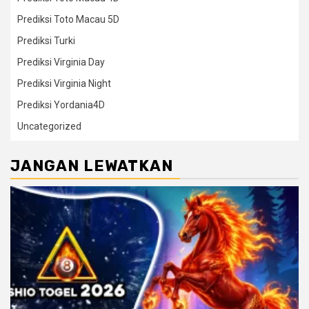
Prediksi Toto Macau 5D
Prediksi Turki
Prediksi Virginia Day
Prediksi Virginia Night
Prediksi Yordania4D
Uncategorized
JANGAN LEWATKAN