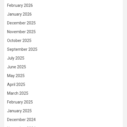
February 2026
January 2026
December 2025
November 2025
October 2025
September 2025
July 2025
June 2025
May 2025
April 2025
March 2025
February 2025
January 2025
December 2024