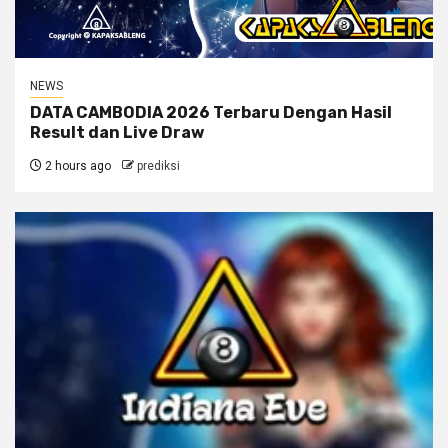
NEWS
DATA CAMBODIA 2026 Terbaru Dengan Hasil
Result dan Live Draw
2 hours ago
prediksi