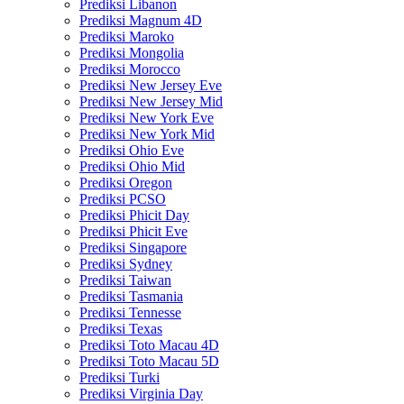
Prediksi Libanon
Prediksi Magnum 4D
Prediksi Maroko
Prediksi Mongolia
Prediksi Morocco
Prediksi New Jersey Eve
Prediksi New Jersey Mid
Prediksi New York Eve
Prediksi New York Mid
Prediksi Ohio Eve
Prediksi Ohio Mid
Prediksi Oregon
Prediksi PCSO
Prediksi Phicit Day
Prediksi Phicit Eve
Prediksi Singapore
Prediksi Sydney
Prediksi Taiwan
Prediksi Tasmania
Prediksi Tennesse
Prediksi Texas
Prediksi Toto Macau 4D
Prediksi Toto Macau 5D
Prediksi Turki
Prediksi Virginia Day