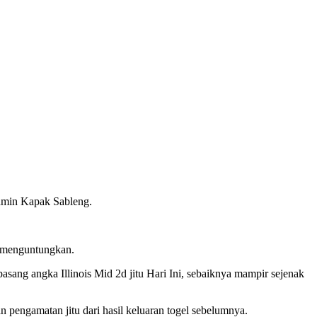
admin Kapak Sableng.
ih menguntungkan.
pasang angka Illinois Mid 2d jitu Hari Ini, sebaiknya mampir sejenak
n pengamatan jitu dari hasil keluaran togel sebelumnya.