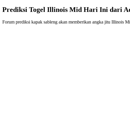
Prediksi Togel Illinois Mid Hari Ini dari
Forum prediksi kapak sableng akan memberikan angka jitu Illinois Mid k