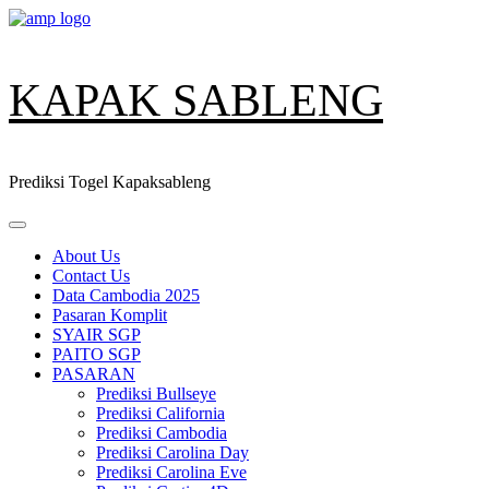
Skip
to
content
KAPAK SABLENG
Prediksi Togel Kapaksableng
Primary
Menu
About Us
Contact Us
Data Cambodia 2025
Pasaran Komplit
SYAIR SGP
PAITO SGP
PASARAN
Prediksi Bullseye
Prediksi California
Prediksi Cambodia
Prediksi Carolina Day
Prediksi Carolina Eve