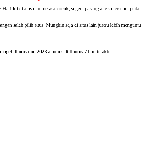
 Hari Ini di atas dan merasa cocok, segera pasang angka tersebut pada 
angan salah pilih situs. Mungkin saja di situs lain justru lebih mengunt
ogel Illinois mid 2023 atau result Illinois 7 hari terakhir