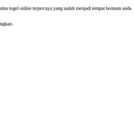
situs togel online terpercaya yang sudah menjadi tempat bermain anda
ungkan.