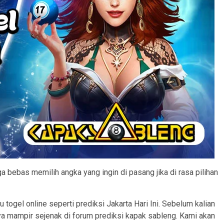
ga bebas memilih angka yang ingin di pasang jika di rasa pilihan
togel online seperti prediksi Jakarta Hari Ini. Sebelum kalian
nya mampir sejenak di forum prediksi kapak sableng. Kami akan