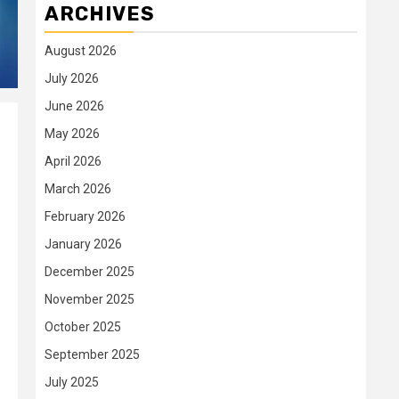
ARCHIVES
August 2026
July 2026
June 2026
May 2026
April 2026
March 2026
February 2026
January 2026
December 2025
November 2025
October 2025
September 2025
July 2025