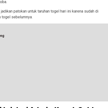
coba.
 jadikan patokan untuk taruhan togel hari ini karena sudah di
n togel sebelumnya.
eng