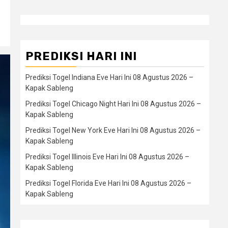
PREDIKSI HARI INI
Prediksi Togel Indiana Eve Hari Ini 08 Agustus 2026 –
Kapak Sableng
Prediksi Togel Chicago Night Hari Ini 08 Agustus 2026 –
Kapak Sableng
Prediksi Togel New York Eve Hari Ini 08 Agustus 2026 –
Kapak Sableng
Prediksi Togel Illinois Eve Hari Ini 08 Agustus 2026 –
Kapak Sableng
Prediksi Togel Florida Eve Hari Ini 08 Agustus 2026 –
Kapak Sableng