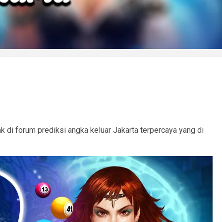
k di forum prediksi angka keluar Jakarta terpercaya yang di