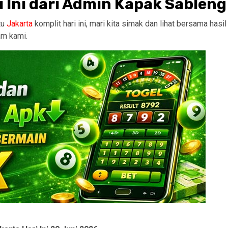
i Ini dari Admin Kapak Sableng
tu
Jakarta
komplit hari ini, mari kita simak dan lihat bersama hasil
am kami.