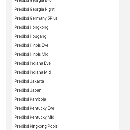
Prediksi Georgia Mid
Prediksi Georgia Night
Prediksi Germany 5Plus
Prediksi Hongkong
Prediksi Hougang
Prediksi Illinois Eve
Prediksi Illinois Mid
Prediksi Indiana Eve
Prediksi Indiana Mid
Prediksi Jakarta
Prediksi Japan
Prediksi Kamboja
Prediksi Kentucky Eve
Prediksi Kentucky Mid
Prediksi Kingkong Pools