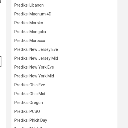
a
Prediksi Libanon
Prediksi Magnum 4D
Prediksi Maroko
Prediksi Mongolia
Prediksi Morocco
Prediksi New Jersey Eve
Prediksi New Jersey Mid
Prediksi New York Eve
Prediksi New York Mid
Prediksi Ohio Eve
Prediksi Ohio Mid
Prediksi Oregon
Prediksi PCSO
Prediksi Phicit Day