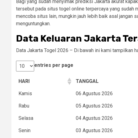
Bagi yang sudah menyimak prediksi Jakarta akurat kapak
tersebut pada situs togel online terpercaya yang sudah 
mencoba situs lain, mungkin jauh lebih baik asal jangan sal
menguntungkan.
Data Keluaran Jakarta Ter
Data Jakarta Togel 2026 – Di bawah ini kami tampilkan has
entries per page
HARI
TANGGAL
Kamis
06 Agustus 2026
Rabu
05 Agustus 2026
Selasa
04 Agustus 2026
Senin
03 Agustus 2026