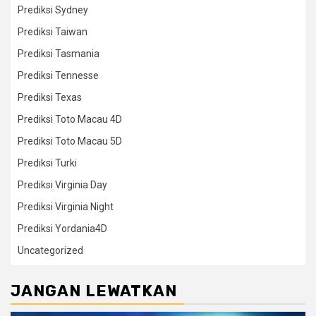
Prediksi Sydney
Prediksi Taiwan
Prediksi Tasmania
Prediksi Tennesse
Prediksi Texas
Prediksi Toto Macau 4D
Prediksi Toto Macau 5D
Prediksi Turki
Prediksi Virginia Day
Prediksi Virginia Night
Prediksi Yordania4D
Uncategorized
JANGAN LEWATKAN