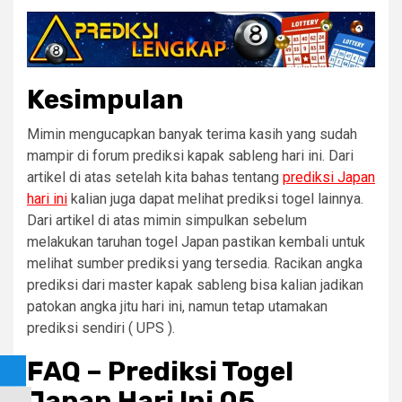
Kesimpulan
Mimin mengucapkan banyak terima kasih yang sudah
mampir di forum prediksi kapak sableng hari ini. Dari
artikel di atas setelah kita bahas tentang
prediksi Japan
hari ini
kalian juga dapat melihat prediksi togel lainnya.
Dari artikel di atas mimin simpulkan sebelum
melakukan taruhan togel Japan pastikan kembali untuk
melihat sumber prediksi yang tersedia. Racikan angka
prediksi dari master kapak sableng bisa kalian jadikan
patokan angka jitu hari ini, namun tetap utamakan
prediksi sendiri ( UPS ).
FAQ – Prediksi Togel
Japan Hari Ini 05