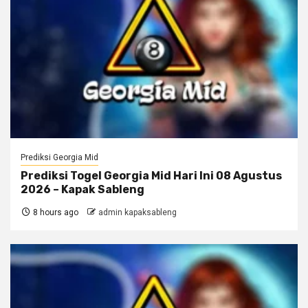
Prediksi Georgia Mid
Prediksi Togel Georgia Mid Hari Ini 08 Agustus
2026 – Kapak Sableng
8 hours ago
admin kapaksableng