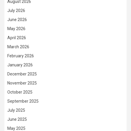
August 2026
July 2026
June 2026
May 2026
April 2026
March 2026
February 2026
January 2026
December 2025
November 2025
October 2025
September 2025
July 2025
June 2025
May 2025