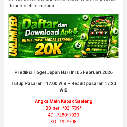
di racik oleh team kami.
Prediksi Togel Japan Hari Ini 05 Februari 2026
Tutup Pasaran : 17.00 WIB – Result pasaran 17.20
WIB
Angka Main Kapak Sableng
BB-set : *821709*
4D : 7280*7920
3D : 192*708