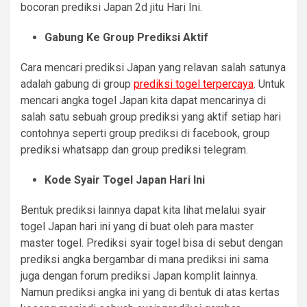
bocoran prediksi Japan 2d jitu Hari Ini.
Gabung Ke Group Prediksi Aktif
Cara mencari prediksi Japan yang relavan salah satunya
adalah gabung di group
prediksi togel terpercaya
. Untuk
mencari angka togel Japan kita dapat mencarinya di
salah satu sebuah group prediksi yang aktif setiap hari
contohnya seperti group prediksi di facebook, group
prediksi whatsapp dan group prediksi telegram.
Kode Syair Togel Japan Hari Ini
Bentuk prediksi lainnya dapat kita lihat melalui syair
togel Japan hari ini yang di buat oleh para master
master togel. Prediksi syair togel bisa di sebut dengan
prediksi angka bergambar di mana prediksi ini sama
juga dengan forum prediksi Japan komplit lainnya.
Namun prediksi angka ini yang di bentuk di atas kertas