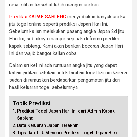
rasa pilihan tersebut lebih menguntungkan.
Prediksi KAPAK SABLENG
menyediakan banyak angka
jitu togel online seperti prediksi Japan Hari Ini.
Sebelum kalian melakukan pasang angka Japan 2d jitu
Hari Ini, sebaiknya mampir sejenak di forum prediksi
kapak sableng. Kami akan berikan bocoran Japan Hari
Ini dan wajib banget kalian coba.
Dalam artikel ini ada rumusan angka jitu yang dapat
kalian jadikan patokan untuk taruhan togel hari ini karena
sudah di rumuskan berdasarkan pengamatan jitu dari
hasil keluaran togel sebelumnya.
Topik Prediksi
Prediksi Togel Japan Hari Ini dari Admin Kapak
Sableng
Data Keluaran Japan Terakhir
Tips Dan Trik Mencari Prediksi Togel Japan Hari