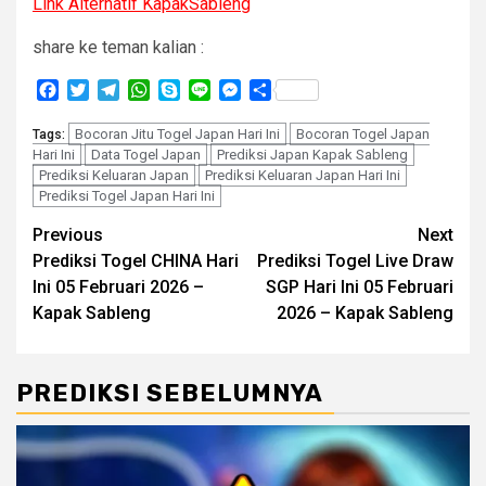
Link Alternatif KapakSableng
share ke teman kalian :
Facebook
Twitter
Telegram
WhatsApp
Skype
Line
Messenger
Share
Bocoran Jitu Togel Japan Hari Ini
Bocoran Togel Japan
Tags:
Hari Ini
Data Togel Japan
Prediksi Japan Kapak Sableng
Prediksi Keluaran Japan
Prediksi Keluaran Japan Hari Ini
Prediksi Togel Japan Hari Ini
Post
Previous
Next
Prediksi Togel CHINA Hari
Prediksi Togel Live Draw
navigation
Ini 05 Februari 2026 –
SGP Hari Ini 05 Februari
Kapak Sableng
2026 – Kapak Sableng
PREDIKSI SEBELUMNYA