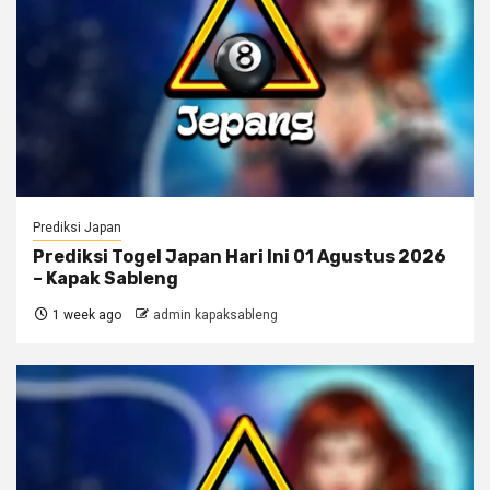
Prediksi Japan
Prediksi Togel Japan Hari Ini 01 Agustus 2026
– Kapak Sableng
1 week ago
admin kapaksableng