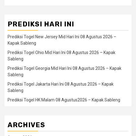
PREDIKSI HARI INI
Prediksi Togel New Jersey Mid Hari Ini 08 Agustus 2026 –
Kapak Sableng
Prediksi Togel Ohio Mid Hari Ini 08 Agustus 2026 – Kapak
Sableng
Prediksi Togel Georgia Mid Hari Ini 08 Agustus 2026 – Kapak
Sableng
Prediksi Togel Jakarta Hari Ini 08 Agustus 2026 – Kapak
Sableng
Prediksi Togel HK Malam 08 Agustus2026 – Kapak Sableng
ARCHIVES