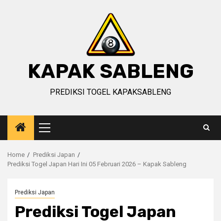
Skip
to
content
KAPAK SABLENG
PREDIKSI TOGEL KAPAKSABLENG
Primary
Menu
Home
Prediksi Japan
Prediksi Togel Japan Hari Ini 05 Februari 2026 – Kapak Sableng
Prediksi Japan
Prediksi Togel Japan