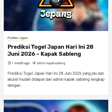
Prediksi Japan
Prediksi Togel Japan Hari Ini 28
Juni 2026 – Kapak Sableng
1 month ago
admin kapaksableng
Prediksi Togel Japan Hari Ini 28 Juni 2026 yang jitu dan
akurat mudah didapat dari admin kapak sableng lengkap
dengan...