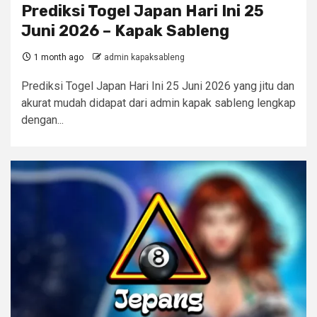
Prediksi Togel Japan Hari Ini 25
Juni 2026 – Kapak Sableng
1 month ago
admin kapaksableng
Prediksi Togel Japan Hari Ini 25 Juni 2026 yang jitu dan
akurat mudah didapat dari admin kapak sableng lengkap
dengan...