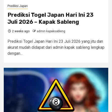
Prediksi Japan
Prediksi Togel Japan Hari Ini 23
Juli 2026 – Kapak Sableng
2 weeks ago
admin kapaksableng
Prediksi Togel Japan Hari Ini 23 Juli 2026 yang jitu dan
akurat mudah didapat dari admin kapak sableng lengkap
dengan...