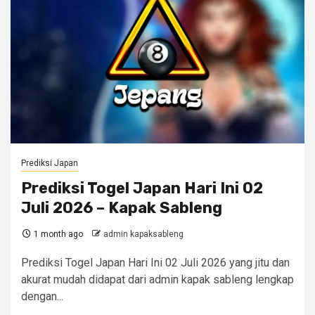
Prediksi Japan
Prediksi Togel Japan Hari Ini 02
Juli 2026 – Kapak Sableng
1 month ago
admin kapaksableng
Prediksi Togel Japan Hari Ini 02 Juli 2026 yang jitu dan
akurat mudah didapat dari admin kapak sableng lengkap
dengan...