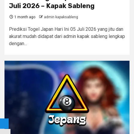
Juli 2026 – Kapak Sableng
1 month ago
admin kapaksableng
Prediksi Togel Japan Hari Ini 05 Juli 2026 yang jitu dan
akurat mudah didapat dari admin kapak sableng lengkap
dengan...