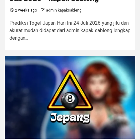
2 weeks ago
admin kapaksableng
Prediksi Togel Japan Hari Ini 24 Juli 2026 yang jitu dan
akurat mudah didapat dari admin kapak sableng lengkap
dengan...