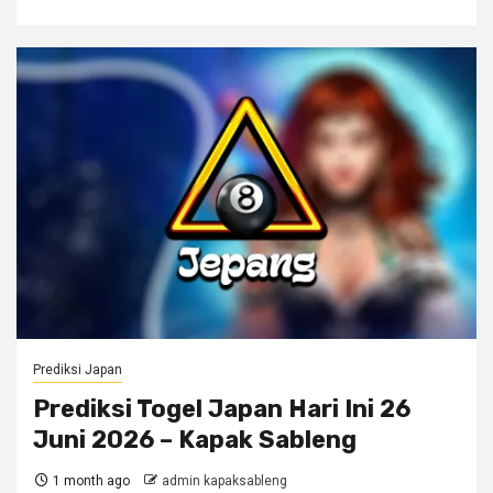
Prediksi Japan
Prediksi Togel Japan Hari Ini 26
Juni 2026 – Kapak Sableng
1 month ago
admin kapaksableng