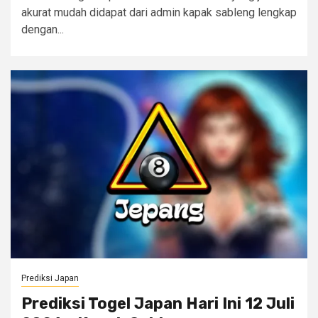
akurat mudah didapat dari admin kapak sableng lengkap
dengan...
Prediksi Japan
Prediksi Togel Japan Hari Ini 12 Juli