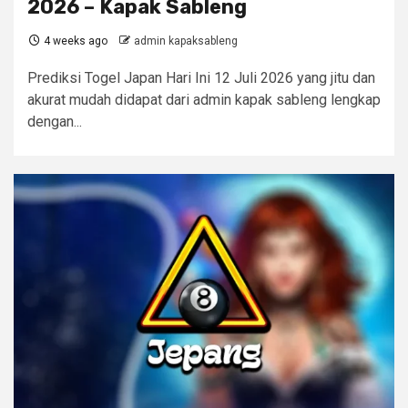
2026 – Kapak Sableng
4 weeks ago
admin kapaksableng
Prediksi Togel Japan Hari Ini 12 Juli 2026 yang jitu dan
akurat mudah didapat dari admin kapak sableng lengkap
dengan...