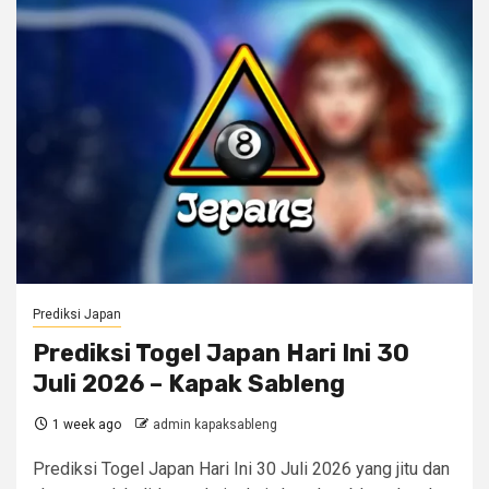
Prediksi Japan
Prediksi Togel Japan Hari Ini 30
Juli 2026 – Kapak Sableng
1 week ago
admin kapaksableng
Prediksi Togel Japan Hari Ini 30 Juli 2026 yang jitu dan