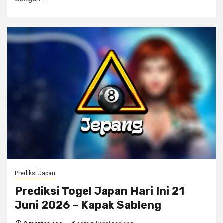
Prediksi Japan
Prediksi Togel Japan Hari Ini 21
Juni 2026 – Kapak Sableng