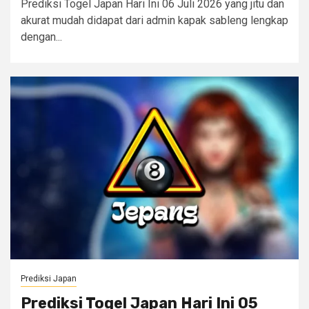
Prediksi Togel Japan Hari Ini 06 Juli 2026 yang jitu dan
akurat mudah didapat dari admin kapak sableng lengkap
dengan...
Prediksi Japan
Prediksi Togel Japan Hari Ini 05