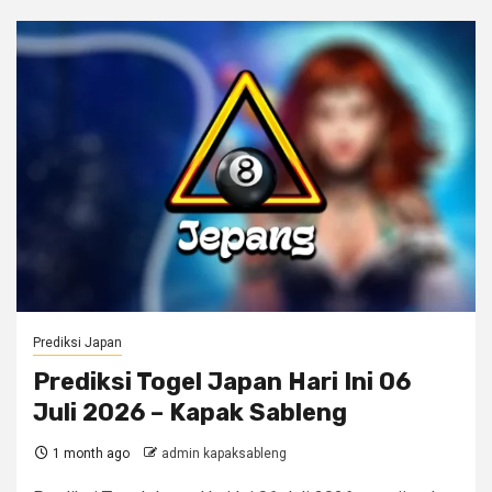
Prediksi Japan
Prediksi Togel Japan Hari Ini 06
Juli 2026 – Kapak Sableng
1 month ago
admin kapaksableng