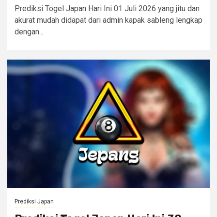
Prediksi Togel Japan Hari Ini 01 Juli 2026 yang jitu dan
akurat mudah didapat dari admin kapak sableng lengkap
dengan...
Prediksi Japan