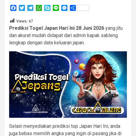
Facebook
Twitter
Telegram
WhatsApp
Skype
Line
Messenger
Share
Views:
67
Prediksi Togel Japan Hari Ini 28 Juni 2026
yang jitu
dan akurat mudah didapat dari admin kapak sableng
lengkap dengan data keluaran japan.
Selain menyediakan prediksi top Japan Hari Ini, anda
juga bebas memilih angka yang ingin di pasang jika di