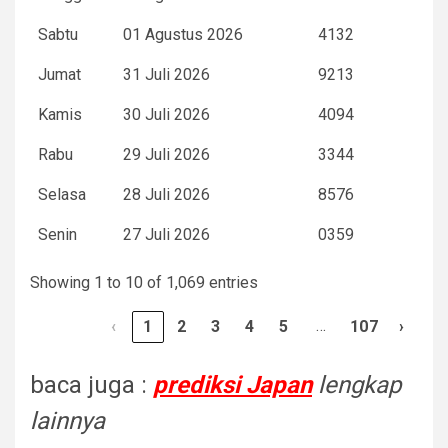
Sabtu
01 Agustus 2026
4132
Jumat
31 Juli 2026
9213
Kamis
30 Juli 2026
4094
Rabu
29 Juli 2026
3344
Selasa
28 Juli 2026
8576
Senin
27 Juli 2026
0359
Showing 1 to 10 of 1,069 entries
…
‹
1
2
3
4
5
107
›
baca juga :
prediksi Japan
lengkap
lainnya