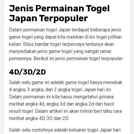
Jenis Permainan Togel
Japan Terpopuler
Dalam permainan togel Japan terdapat beberapa jenis
game togel yang dapat kita mainkan di bo togel pilihan
kalian. Situs bandar togel terpercaya tentunya akan
menyediakan jenis game togel yang sangat ramai
pemainnya. Berikut ini jenis permainan togel terpopuler :
4D/3D/2D
Salah satu game ini adalah game togel hanya menebak
4 angka, 3 angka, dan 2 angka togel Japan hari ini.
Dalam permainan ini kita harus mengetahui gimana
melihat angka 4d, angka 3d dan angka 2d dari hasil
result togel. Dalam artikel ini akan mimin beri tahu cara
melihat angka 4D, 3D dan 2D.
Salah satu contohnya adalah keluaran togel Japan hari