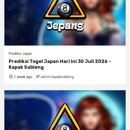
Prediksi Japan
Prediksi Togel Japan Hari Ini 30 Juli 2026 –
Kapak Sableng
1 week ago
admin kapaksableng