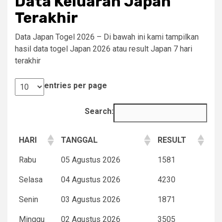
Data Keluaran Japan
Terakhir
Data Japan Togel 2026 – Di bawah ini kami tampilkan
hasil data togel Japan 2026 atau result Japan 7 hari
terakhir
entries per page
Search:
HARI
TANGGAL
RESULT
Rabu
05 Agustus 2026
1581
Selasa
04 Agustus 2026
4230
Senin
03 Agustus 2026
1871
Minggu
02 Agustus 2026
3505