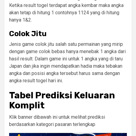
Ketika result togel terdapat angka kembar maka angka
akan tetap di hitung 1 contohnya 1124 yang di hitung
hanya 1&2.
Colok Jitu
Jenis game colok jitu salah satu permainan yang mirip
dengan game colok bebas hanya menebak 1 angka dari
hasil result. Dalam game ini untuk 1 angka yang di taru
Japan dan jika ingin mendapatkan hadia maka tebakan
angka dan posisi angka tersebut harus sama dengan
angka result togel hari ini.
Tabel Prediksi Keluaran
Komplit
Klik banner dibawah ini untuk melihat prediksi
berdasarkan kategori pasaran terlengkap