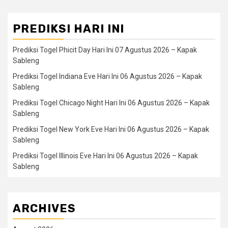
PREDIKSI HARI INI
Prediksi Togel Phicit Day Hari Ini 07 Agustus 2026 – Kapak
Sableng
Prediksi Togel Indiana Eve Hari Ini 06 Agustus 2026 – Kapak
Sableng
Prediksi Togel Chicago Night Hari Ini 06 Agustus 2026 – Kapak
Sableng
Prediksi Togel New York Eve Hari Ini 06 Agustus 2026 – Kapak
Sableng
Prediksi Togel Illinois Eve Hari Ini 06 Agustus 2026 – Kapak
Sableng
ARCHIVES