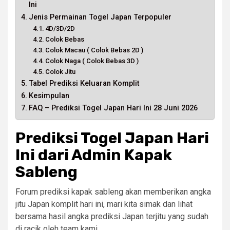
Ini
Jenis Permainan Togel Japan Terpopuler
4D/3D/2D
Colok Bebas
Colok Macau ( Colok Bebas 2D )
Colok Naga ( Colok Bebas 3D )
Colok Jitu
Tabel Prediksi Keluaran Komplit
Kesimpulan
FAQ – Prediksi Togel Japan Hari Ini 28 Juni 2026
Prediksi Togel Japan Hari
Ini dari Admin Kapak
Sableng
Forum prediksi kapak sableng akan memberikan angka
jitu Japan komplit hari ini, mari kita simak dan lihat
bersama hasil angka prediksi Japan terjitu yang sudah
di racik oleh team kami.