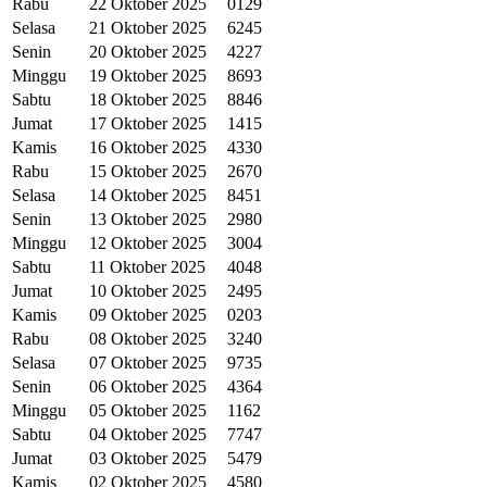
Rabu
22 Oktober 2025
0129
Selasa
21 Oktober 2025
6245
Senin
20 Oktober 2025
4227
Minggu
19 Oktober 2025
8693
Sabtu
18 Oktober 2025
8846
Jumat
17 Oktober 2025
1415
Kamis
16 Oktober 2025
4330
Rabu
15 Oktober 2025
2670
Selasa
14 Oktober 2025
8451
Senin
13 Oktober 2025
2980
Minggu
12 Oktober 2025
3004
Sabtu
11 Oktober 2025
4048
Jumat
10 Oktober 2025
2495
Kamis
09 Oktober 2025
0203
Rabu
08 Oktober 2025
3240
Selasa
07 Oktober 2025
9735
Senin
06 Oktober 2025
4364
Minggu
05 Oktober 2025
1162
Sabtu
04 Oktober 2025
7747
Jumat
03 Oktober 2025
5479
Kamis
02 Oktober 2025
4580