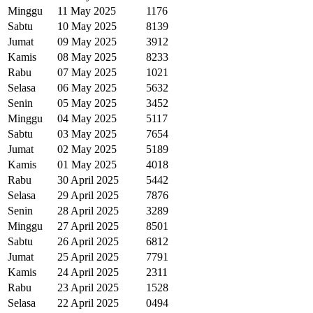
Minggu
11 May 2025
1176
Sabtu
10 May 2025
8139
Jumat
09 May 2025
3912
Kamis
08 May 2025
8233
Rabu
07 May 2025
1021
Selasa
06 May 2025
5632
Senin
05 May 2025
3452
Minggu
04 May 2025
5117
Sabtu
03 May 2025
7654
Jumat
02 May 2025
5189
Kamis
01 May 2025
4018
Rabu
30 April 2025
5442
Selasa
29 April 2025
7876
Senin
28 April 2025
3289
Minggu
27 April 2025
8501
Sabtu
26 April 2025
6812
Jumat
25 April 2025
7791
Kamis
24 April 2025
2311
Rabu
23 April 2025
1528
Selasa
22 April 2025
0494