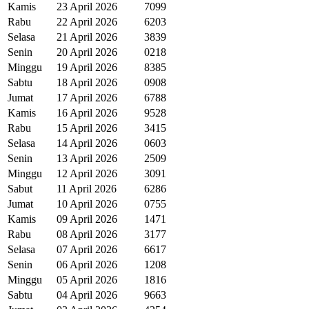
Kamis
23 April 2026
7099
Rabu
22 April 2026
6203
Selasa
21 April 2026
3839
Senin
20 April 2026
0218
Minggu
19 April 2026
8385
Sabtu
18 April 2026
0908
Jumat
17 April 2026
6788
Kamis
16 April 2026
9528
Rabu
15 April 2026
3415
Selasa
14 April 2026
0603
Senin
13 April 2026
2509
Minggu
12 April 2026
3091
Sabut
11 April 2026
6286
Jumat
10 April 2026
0755
Kamis
09 April 2026
1471
Rabu
08 April 2026
3177
Selasa
07 April 2026
6617
Senin
06 April 2026
1208
Minggu
05 April 2026
1816
Sabtu
04 April 2026
9663