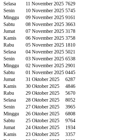
Selasa
11 November 2025
7629
Senin
10 November 2025
5745
Minggu
09 November 2025
9161
Sabtu
08 November 2025
3663
Jumat
07 November 2025
3178
Kamis
06 November 2025
3758
Rabu
05 November 2025
1810
Selasa
04 November 2025
5021
Senin
03 November 2025
6538
Minggu
02 November 2025
2901
Sabtu
01 November 2025
0445
Jumat
31 Oktober 2025
6287
Kamis
30 Oktober 2025
4846
Rabu
29 Oktober 2025
5670
Selasa
28 Oktober 2025
8052
Senin
27 Oktober 2025
3965
Minggu
26 Oktober 2025
6808
Sabtu
25 Oktober 2025
9764
Jumat
24 Oktober 2025
1934
Kamis
23 Oktober 2025
3357