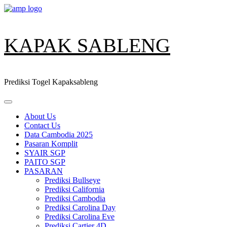
Skip
to
content
KAPAK SABLENG
Prediksi Togel Kapaksableng
Primary
Menu
About Us
Contact Us
Data Cambodia 2025
Pasaran Komplit
SYAIR SGP
PAITO SGP
PASARAN
Prediksi Bullseye
Prediksi California
Prediksi Cambodia
Prediksi Carolina Day
Prediksi Carolina Eve
Prediksi Cartier 4D