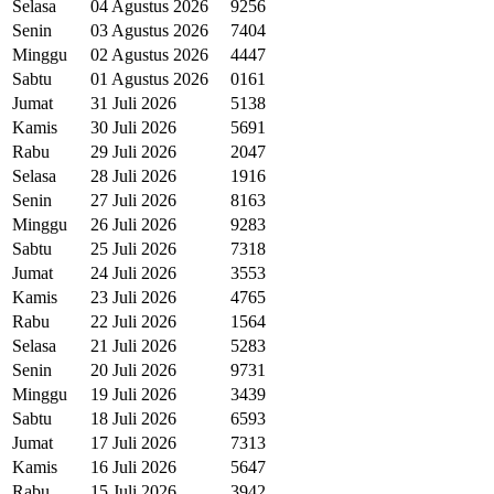
Selasa
04 Agustus 2026
9256
Senin
03 Agustus 2026
7404
Minggu
02 Agustus 2026
4447
Sabtu
01 Agustus 2026
0161
Jumat
31 Juli 2026
5138
Kamis
30 Juli 2026
5691
Rabu
29 Juli 2026
2047
Selasa
28 Juli 2026
1916
Senin
27 Juli 2026
8163
Minggu
26 Juli 2026
9283
Sabtu
25 Juli 2026
7318
Jumat
24 Juli 2026
3553
Kamis
23 Juli 2026
4765
Rabu
22 Juli 2026
1564
Selasa
21 Juli 2026
5283
Senin
20 Juli 2026
9731
Minggu
19 Juli 2026
3439
Sabtu
18 Juli 2026
6593
Jumat
17 Juli 2026
7313
Kamis
16 Juli 2026
5647
Rabu
15 Juli 2026
3942