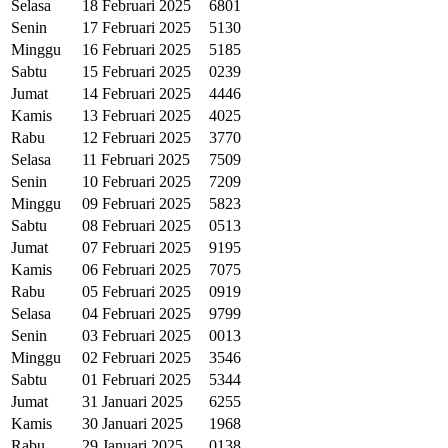
Selasa
18 Februari 2025
6801
Senin
17 Februari 2025
5130
Minggu
16 Februari 2025
5185
Sabtu
15 Februari 2025
0239
Jumat
14 Februari 2025
4446
Kamis
13 Februari 2025
4025
Rabu
12 Februari 2025
3770
Selasa
11 Februari 2025
7509
Senin
10 Februari 2025
7209
Minggu
09 Februari 2025
5823
Sabtu
08 Februari 2025
0513
Jumat
07 Februari 2025
9195
Kamis
06 Februari 2025
7075
Rabu
05 Februari 2025
0919
Selasa
04 Februari 2025
9799
Senin
03 Februari 2025
0013
Minggu
02 Februari 2025
3546
Sabtu
01 Februari 2025
5344
Jumat
31 Januari 2025
6255
Kamis
30 Januari 2025
1968
Rabu
29 Januari 2025
0138