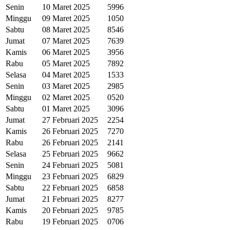
Senin
10 Maret 2025
5996
Minggu
09 Maret 2025
1050
Sabtu
08 Maret 2025
8546
Jumat
07 Maret 2025
7639
Kamis
06 Maret 2025
3956
Rabu
05 Maret 2025
7892
Selasa
04 Maret 2025
1533
Senin
03 Maret 2025
2985
Minggu
02 Maret 2025
0520
Sabtu
01 Maret 2025
3096
Jumat
27 Februari 2025
2254
Kamis
26 Februari 2025
7270
Rabu
26 Februari 2025
2141
Selasa
25 Februari 2025
9662
Senin
24 Februari 2025
5081
Minggu
23 Februari 2025
6829
Sabtu
22 Februari 2025
6858
Jumat
21 Februari 2025
8277
Kamis
20 Februari 2025
9785
Rabu
19 Februari 2025
0706