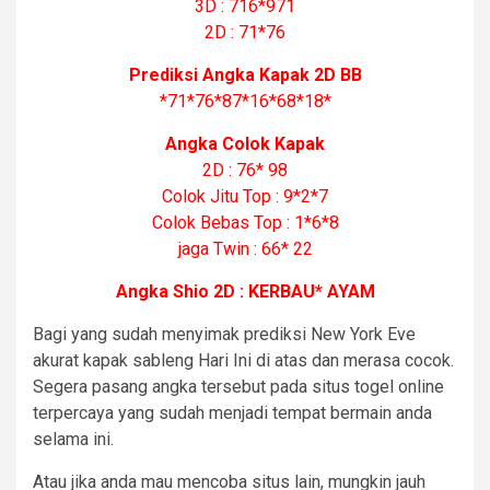
3D : 716*971
2D : 71*76
Prediksi Angka Kapak 2D BB
*71*76*87*16*68*18*
Angka Colok Kapak
2D : 76* 98
Colok Jitu Top : 9*2*7
Colok Bebas Top : 1*6*8
jaga Twin : 66* 22
Angka Shio 2D : KERBAU* AYAM
Bagi yang sudah menyimak prediksi New York Eve
akurat kapak sableng Hari Ini di atas dan merasa cocok.
Segera pasang angka tersebut pada situs togel online
terpercaya yang sudah menjadi tempat bermain anda
selama ini.
Atau jika anda mau mencoba situs lain, mungkin jauh