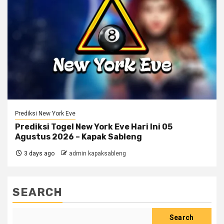
Prediksi New York Eve
Prediksi Togel New York Eve Hari Ini 05
Agustus 2026 – Kapak Sableng
3 days ago
admin kapaksableng
SEARCH
Search