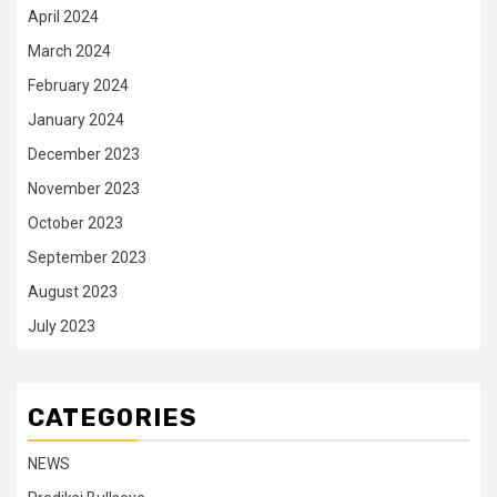
April 2024
March 2024
February 2024
January 2024
December 2023
November 2023
October 2023
September 2023
August 2023
July 2023
CATEGORIES
NEWS