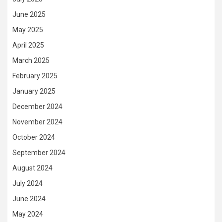
June 2025
May 2025
April 2025
March 2025
February 2025
January 2025
December 2024
November 2024
October 2024
September 2024
August 2024
July 2024
June 2024
May 2024