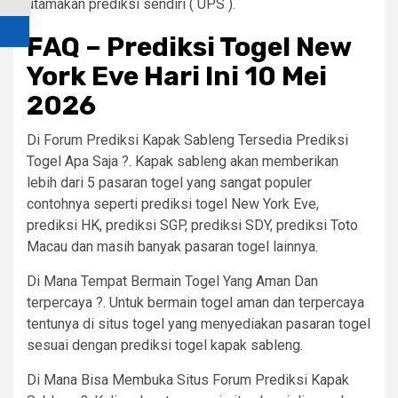
utamakan prediksi sendiri ( UPS ).
FAQ – Prediksi Togel New
York Eve Hari Ini 10 Mei
2026
Di Forum Prediksi Kapak Sableng Tersedia Prediksi
Togel Apa Saja ?. Kapak sableng akan memberikan
lebih dari 5 pasaran togel yang sangat populer
contohnya seperti prediksi togel New York Eve,
prediksi HK, prediksi SGP, prediksi SDY, prediksi Toto
Macau dan masih banyak pasaran togel lainnya.
Di Mana Tempat Bermain Togel Yang Aman Dan
terpercaya ?. Untuk bermain togel aman dan terpercaya
tentunya di situs togel yang menyediakan pasaran togel
sesuai dengan prediksi togel kapak sableng.
Di Mana Bisa Membuka Situs Forum Prediksi Kapak