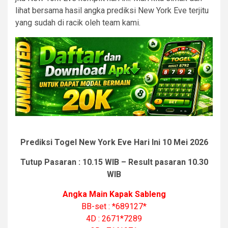
lihat bersama hasil angka prediksi New York Eve terjitu
yang sudah di racik oleh team kami.
Prediksi Togel New York Eve Hari Ini 10 Mei 2026
Tutup Pasaran : 10.15 WIB – Result pasaran 10.30
WIB
Angka Main Kapak Sableng
BB-set : *689127*
4D : 2671*7289