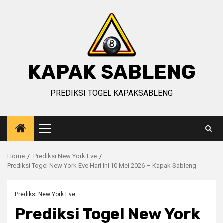
Skip
to
content
KAPAK SABLENG
PREDIKSI TOGEL KAPAKSABLENG
Primary
Menu
Home
Prediksi New York Eve
Prediksi Togel New York Eve Hari Ini 10 Mei 2026 – Kapak Sableng
Prediksi New York Eve
Prediksi Togel New York