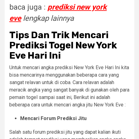
baca juga :
prediksi new york
eve
lengkap lainnya
Tips Dan Trik Mencari
Prediksi Togel New York
Eve Hari Ini
Untuk mencari angka prediksi New York Eve Hari Ini kita
bisa mencarinya menggunakan beberapa cara yang
sangat relavan untuk di coba. Cara relavan adalah
meracik angka yang sangat banyak di gunakan oleh para
pemain togel sampai saat ini, Berikut ini adalah
beberapa cara untuk mencari angka jitu New York Eve :
Mencari Forum Prediksi Jitu
Salah satu forum prediksi jitu yang dapat kalian ikuti