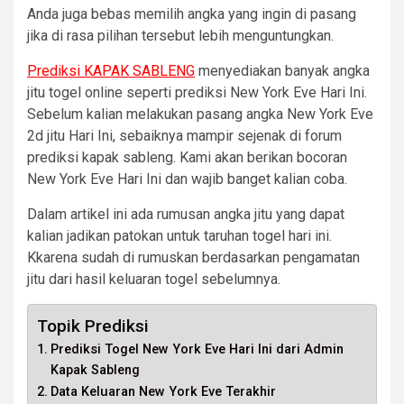
Anda juga bebas memilih angka yang ingin di pasang
jika di rasa pilihan tersebut lebih menguntungkan.
Prediksi KAPAK SABLENG
menyediakan banyak angka
jitu togel online seperti prediksi New York Eve Hari Ini.
Sebelum kalian melakukan pasang angka New York Eve
2d jitu Hari Ini, sebaiknya mampir sejenak di forum
prediksi kapak sableng. Kami akan berikan bocoran
New York Eve Hari Ini dan wajib banget kalian coba.
Dalam artikel ini ada rumusan angka jitu yang dapat
kalian jadikan patokan untuk taruhan togel hari ini.
Kkarena sudah di rumuskan berdasarkan pengamatan
jitu dari hasil keluaran togel sebelumnya.
Topik Prediksi
Prediksi Togel New York Eve Hari Ini dari Admin
Kapak Sableng
Data Keluaran New York Eve Terakhir