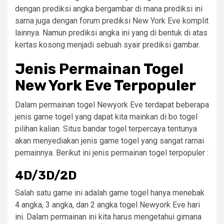
dengan prediksi angka bergambar di mana prediksi ini
sama juga dengan forum prediksi New York Eve komplit
lainnya. Namun prediksi angka ini yang di bentuk di atas
kertas kosong menjadi sebuah syair prediksi gambar.
Jenis Permainan Togel
New York Eve Terpopuler
Dalam permainan togel Newyork Eve terdapat beberapa
jenis game togel yang dapat kita mainkan di bo togel
pilihan kalian. Situs bandar togel terpercaya tentunya
akan menyediakan jenis game togel yang sangat ramai
pemainnya. Berikut ini jenis permainan togel terpopuler :
4D/3D/2D
Salah satu game ini adalah game togel hanya menebak
4 angka, 3 angka, dan 2 angka togel Newyork Eve hari
ini. Dalam permainan ini kita harus mengetahui gimana