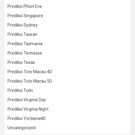
Prediksi Phicit Eve
Prediksi Singapore
Prediksi Sydney
Prediksi Taiwan
Prediksi Tasmania
Prediksi Tennesse
Prediksi Texas
Prediksi Toto Macau 4D
Prediksi Toto Macau 5D
Prediksi Turki
Prediksi Virginia Day
Prediksi Virginia Night
Prediksi Yordania4D
Uncategorized