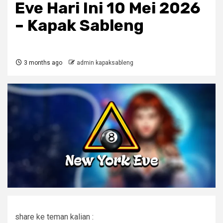
Eve Hari Ini 10 Mei 2026
– Kapak Sableng
3 months ago
admin kapaksableng
share ke teman kalian :